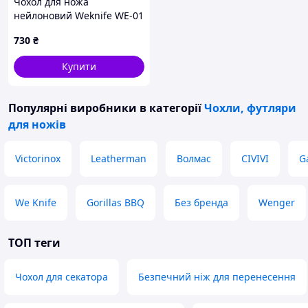
Чохол для ножа
нейлоновий Weknife WE-01
730
₴
Купити
Популярні виробники
в категорії
Чохли, футляри
для ножів
Victorinox
Leatherman
Волмас
CIVIVI
G
We Knife
Gorillas BBQ
Без бренда
Wenger
ТОП теги
Чохол для секатора
Безпечний ніж для перенесення