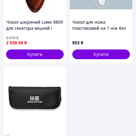
Чохол шкіряний Lowe 9809
Чохол для ножа
для секатора міцний і
пластиковий на 1 ніж без
легкий із кліпсою для
ремінця 04180
5 079
₴
транспортування
2 539
.50
₴
953
₴
Купити
Купити