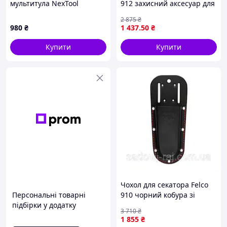
мультитула NexTool
912 захисний аксесуар для
Flagship Pro, чорний
зберігання і
2 875
₴
533X235K1P
транспортування
980
₴
1 437
.50
₴
інструменту
Купити
Купити
Чохол для секатора Felco
Персональні товарні
910 чорний кобура зі
підбірки у додатку
шкіри для захисту та
3 710
₴
зберігання інструменту
1 855
₴