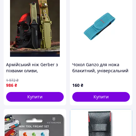
Армійський ніж Gerber з
Чохол Ganzo для ножа
піхвами оливи,
блакитний, універсальний
універсальний ніж
1 972
₴
тактичний military з
986
₴
160
₴
чохлом хакі
Купити
Купити