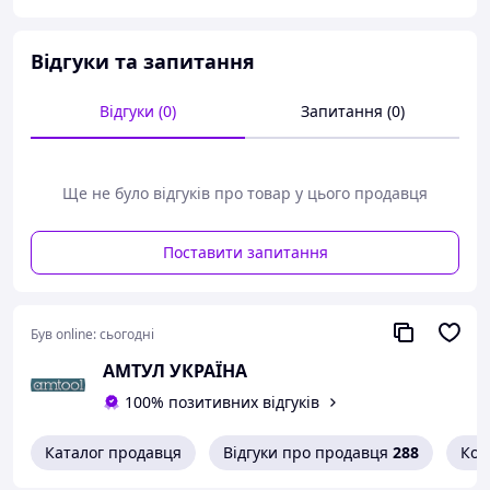
ремені та секатор завжди під рукою,
безпека: секатор надійно зафіксований у чохлі
Відгуки та запитання
та не випадає, що захищає його
від пошкоджень,
захист з обох боків від випадкового
Відгуки (0)
Запитання (0)
зісковзування пальців на різальну крайку леза,
робоча крайка з карбіду вольфраму для
довговічного використання,
Ще не було відгуків про товар у цього продавця
Технічні характеристики:
Матеріал: натуральна шкіра,
Поставити запитання
кріплення:
отвір для ременя
,
форма:
овальна
,
LOWE, Германия
Був online:
сьогодні
АМТУЛ УКРАЇНА
100% позитивних відгуків
Каталог продавця
Відгуки про продавця
288
Кон