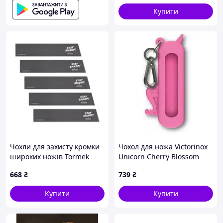
Купити
Чохли для захисту кромки
Чохол для ножа Victorinox
широких ножів Tormek
Unicorn Cherry Blossom
комплект 5 шт EP-63 - 5 шт.
4.0452 Pink силікон
668
₴
739
₴
Код/Артикул EP-63
Купити
Купити