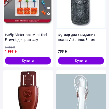
Набір Victorinox Mini Tool
Футляр для складаних
FireAnt для розпалу
ножів Victorinox 84 мм
багаття |neper-Vx41|
8T95E3481
2 198
₴
1 998
₴
733
₴
Купити
Купити