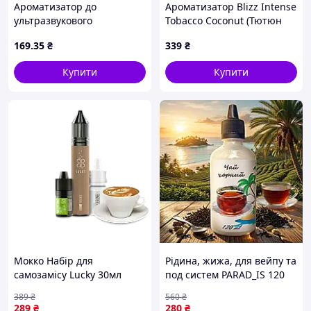
Ароматизатор до
Ароматизатор Blizz Intense
ультразвукового
Tobacco Coconut (Тютюн
аромадифузору VITOL Blue
Кокос) 30 мл 50 мг
169
.35
₴
339
₴
Ocean (00000063347)
Купити
Купити
Мокко Набір для
Рідина, жижа, для вейпу та
самозамісу Lucky 30мл
под систем PARAD_IS 120
жижка жижа для вейпа
мл Чай чорний
389
₴
560
₴
Лакі Лаккі
289
₴
280
₴