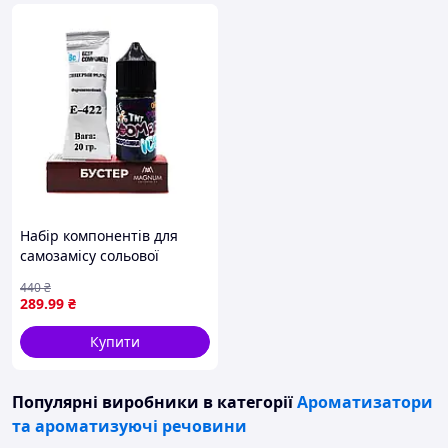
Набір компонентів для
самозамісу сольової
рідини Dekang Boomer ICE
440
₴
30 мл 0-50 мг Смородина
289
.99
₴
(16910-hbr) D11-2026
Купити
Популярні виробники
в категорії
Ароматизатори
та ароматизуючі речовини