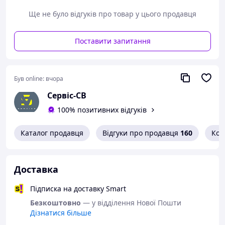
Аромат:
Peach
— це свіжий, солодкий аромат
Ще не було відгуків про товар у цього продавця
персика, який створює атмосферу тепла та
затишку. Він ідеально підходить для створення
позитивного настрою.
Поставити запитання
Компоненти:
Був online:
вчора
Ароматична рідина:
На основі високоякісних
парфумерних композицій.
Сервіс-СВ
Палички-дифузори:
Зазвичай виготовлені з
100% позитивних відгуків
натурального дерева або ротангу. Вони добре
вбирають рідину та поступово випаровують
Каталог продавця
Відгуки про продавця
160
Кон
аромат у повітря.
Переваги:
Доставка
Ефективна ароматизація:
Легко наповнює
приміщення приємним ароматом персика.
Підписка на доставку Smart
Довготривалість:
Одного флакона вистачає на
Безкоштовно
— у відділення Нової Пошти
кілька місяців.
Дізнатися більше