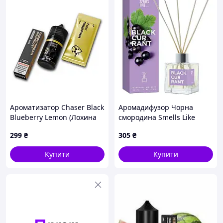
Ароматизатор Chaser Black
Аромадифузор Чорна
Blueberry Lemon (Лохина
смородина Smells Like
Лимон) 30 мл 65 мг
Esse, 100 мл
299
₴
305
₴
Купити
Купити