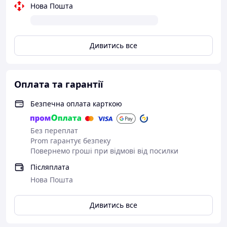
Естетичний вигляд:
Стильний флакон ідеально
Нова Пошта
вписується в будь-який інтер'єр.
Простота використання:
Достатньо відкрити
флакон і вставити палички-дифузори.
Дивитись все
Як використовувати:
Відкрийте флакон з ароматичною рідиною.
Оплата та гарантії
Вставте палички-дифузори в рідину.
Безпечна оплата карткою
Періодично перевертайте палички, щоб
оновити інтенсивність аромату.
Без переплат
Prom гарантує безпеку
Для яких приміщень підходить:
Повернемо гроші при відмові від посилки
Вітальні, кухні, офіси, спальні.
Післяплата
Ідеально підходить для створення затишку в
Нова Пошта
невеликих та середніх приміщеннях.
Дивитись все
Недоліки:
Інтенсивність аромату може зменшуватися з