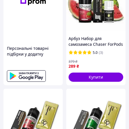
Арбуз Набор для
самозамеса Chaser ForPods
Персональні товарні
30ml 5% ОРИГИНАЛ
5.0
(3)
підбірки у додатку
Чойзер 30мл самозамес
379
₴
289
₴
Купити