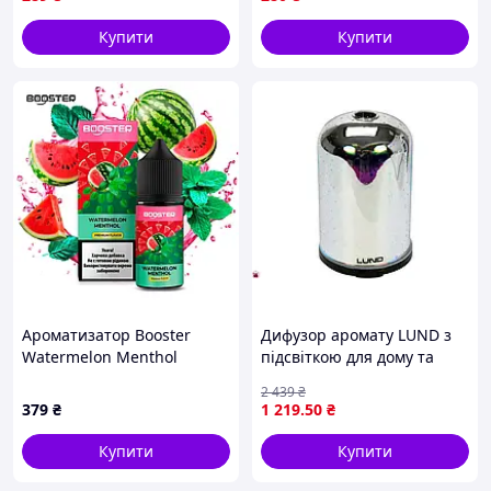
Купити
Купити
Ароматизатор Booster
Дифузор аромату LUND з
Watermelon Menthol
підсвіткою для дому та
(Кавун Ментол) 30 мл 50 мг
офісу ультразвуковий 120
2 439
₴
мл 30 мл/год RGB підсвітка
379
₴
1 219
.50
₴
Купити
Купити