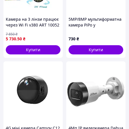
Камера на 3 лінзи працює
5MP/8MP мультиформатна
через Wi Fi v380 ART 10052
камера PiPo у
(24)
пластиковому циліндрі PP-
7 850
₴
B1N35F500FA 2,8 (мм)
5 730
.50
₴
730
₴
Купити
Купити
4G міні камера Camsoy C12
4Мп IP видеокамера Dahua