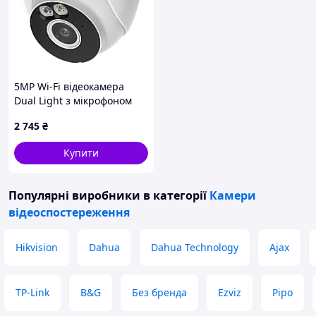
5MP Wi-Fi відеокамера
Dual Light з мікрофоном
DH-IPC-HDW1539DA-SAW-IL
2 745
₴
(2.8мм)
Купити
Популярні виробники
в категорії
Камери
відеоспостереження
Hikvision
Dahua
Dahua Technology
Ajax
TP-Link
B&G
Без бренда
Ezviz
Pipo