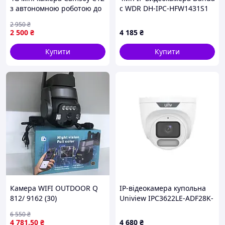
з автономною роботою до
с WDR DH-IPC-HFW1431S1
6 годин, датчиком руху і
(2.8ММ)
2 950
₴
нічним підсвічуванням
2 500
₴
4 185
₴
Купити
Купити
Камера WIFI OUTDOOR Q
IP-відеокамера купольна
812/ 9162 (30)
Uniview IPC3622LE-ADF28K-
WP
6 550
₴
4 781
.50
₴
4 680
₴