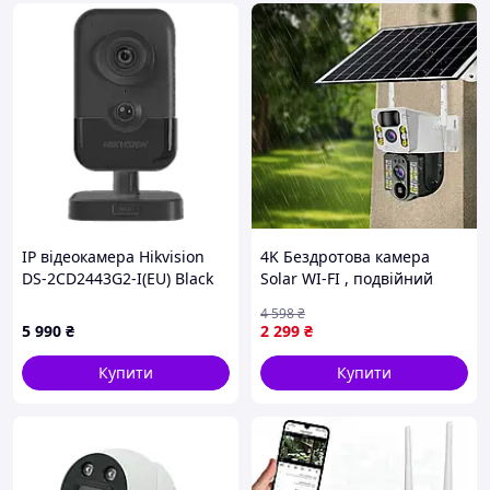
IP відеокамера Hikvision
4K Бездротова камера
DS-2CD2443G2-I(EU) Black
Solar WI-FI , подвійний
4МП (2.8мм)
об'єктив, нічне бачення
4 598
₴
V380 Pro CCTV 8MP
5 990
₴
2 299
₴
Купити
Купити