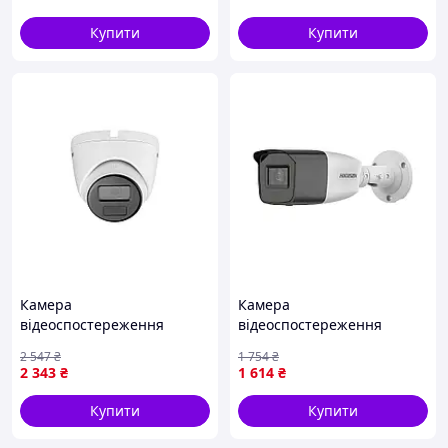
Купити
Купити
Камера
Камера
відеоспостереження
відеоспостереження
Hikvision DS-2CD1321G0-I
Hikvision DS-2CE19D0T-
2 547
₴
1 754
₴
(2.8)
VFIT3F(C) Гарантія
2 343
₴
1 614
₴
Купити
Купити