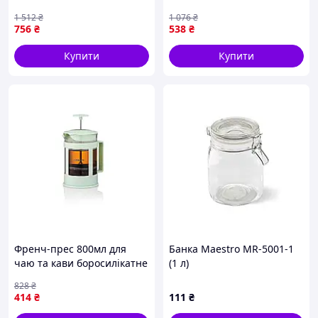
Cupping Spoon для
83103 хороша якість
1 512
₴
1 076
₴
каппінгу кави TT
756
₴
538
₴
Купити
Купити
Френч-прес 800мл для
Банка Maestro MR-5001-1
чаю та кави боросилікатне
(1 л)
скло світло-зелений
828
₴
термостійкий ARDESTO
414
₴
111
₴