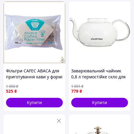
Фільтри CAFEC ABACA для
Заварювальний чайник
приготування кави у формі
0,8 л термостійке скло для
трапеції 102 високоякісний
кухні прозорий Kamille FK-
1 050
₴
1 091
₴
папір
10509
525
₴
779
₴
Купити
Купити