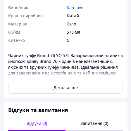
Виробник
Kamjove
Країна виробник
Китай
Матеріал
Скло
Об`єм
575 мл
Ситечко
Є
Чайник гунфу Brand 76 YC-575 Заварювальний чайник з
кнопкою зливу Brand 76 – один з найелегантніших,
якісних та зручних Гунфу чайників. Ідеальне рішення
для заварювання всіх сортів чаю та чайних сумішей
методом протоки. Об'єм основної ємності: 575 мл,
заварювальної колби: 200 мл. Фігурний злив у формі
Детальніше
кулі. Зовнішня колба – жароміцне скло, внутрішня –
харчовий пластик. Пружна кришка без клямки. Завдяки
своїй формі та виконанню чайники Гунфу дозволяють
точно контролювати процес заварювання та з
Відгуки та запитання
точністю до секунди обмежувати час на заварку. Якщо
хочете відчути всю смакову палітру улюбленого напою,
Відгуки (0)
Запитання (0)
то це оптимальне рішення. Особливості чайників