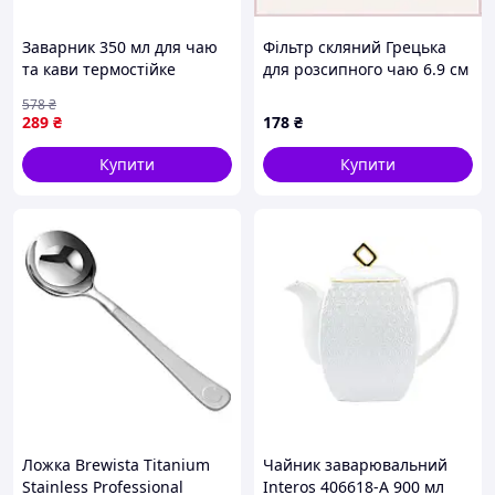
Заварник 350 мл для чаю
Фільтр скляний Грецька
та кави термостійке
для розсипного чаю 6.9 см
боросилікатне скло з
A87150M5X6
578
₴
пластиковою кришкою
289
₴
178
₴
Купити
Купити
Ложка Brewista Titanium
Чайник заварювальний
Stainless Professional
Interos 406618-А 900 мл