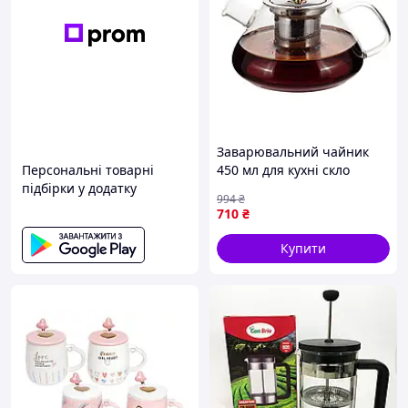
Заварювальний чайник
Персональні товарні
450 мл для кухні скло
підбірки у додатку
прозорий Ofenbach FK-
994
₴
10431
710
₴
Купити