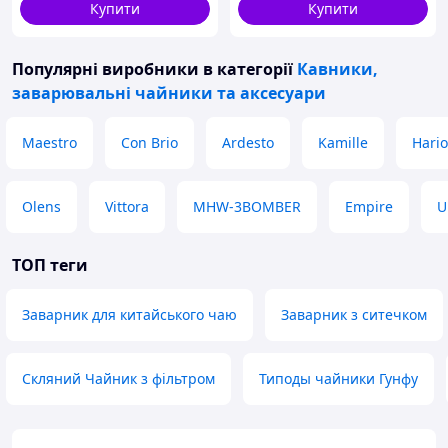
Купити
Купити
Популярні виробники
в категорії
Кавники,
заварювальні чайники та аксесуари
Maestro
Con Brio
Ardesto
Kamille
Hario
Olens
Vittora
MHW-3BOMBER
Empire
U
ТОП теги
Заварник для китайського чаю
Заварник з ситечком
Скляний Чайник з фільтром
Типоды чайники Гунфу