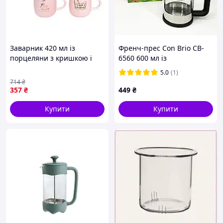
Заварник 420 мл із
Френч-прес Con Brio CB-
порцеляни з кришкою і
6560 600 мл із
ложкою для чаю в
боросилікатного скла та
5.0
(1)
подарунковому пакованні
пластику, розбірний
714
₴
4 дизайни ТМ BONADI
заварник для кави
357
₴
449
₴
Купити
Купити