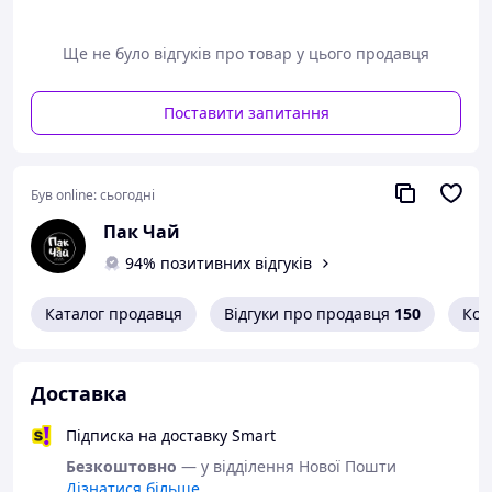
марки Brand 76 - цільна колба з фігурним зливом,
завдяки якому струмінь утворює кулю. Даної моделі –
зручна конструкція з довгим носиком. Простий в
Ще не було відгуків про товар у цього продавця
експлуатації, преміальний бренд із перевіреною
якістю. Особливості моделі Brand 76 YC-575 • повний
об'єм 575 мл • обсяг заварювальної колби - 200 мл
Поставити запитання
Був online:
сьогодні
Пак Чай
94% позитивних відгуків
Каталог продавця
Відгуки про продавця
150
Кон
Доставка
Підписка на доставку Smart
Безкоштовно
— у відділення Нової Пошти
Дізнатися більше