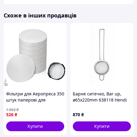
Схоже в інших продавців
Фільтри для Аеропреса 350
Барне ситечко, Bar up,
штук паперові для
ø65x220mm 638118 Hendi
приготування кави та
Stainless steel
1 052
₴
настоянок з ідеальною
526
₴
870
₴
фільтрацією
Купити
Купити