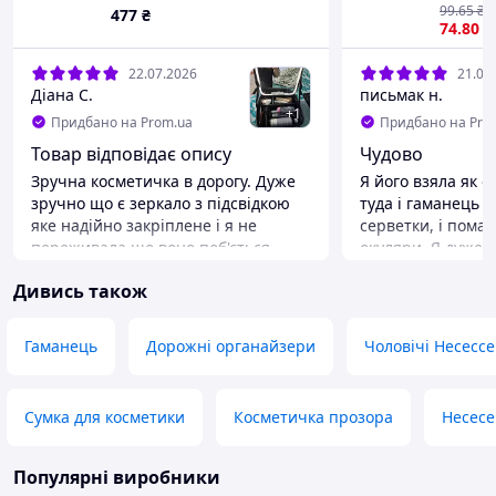
26х23х11см Чорна
99
.65
₴
477
₴
74
.80
₴
22.07.2026
21.07
Діана С.
письмак н.
+
1
Придбано на Prom.ua
Придбано на Pro
Товар відповідає опису
Чудово
Зручна косметичка в дорогу. Дуже
Я його взяла як о
зручно що є зеркало з підсвідкою
туда і гаманець вл
яке надійно закріплене і я не
серветки, і помада
переживала що воно поб'ється.
окуляри. Я дуже з
Влізло все що планувала взяти в
сумки в сумку пер
Дивись також
дорогу, зручно що секції
нічого не забула
косметички можна відрегулювати
Переваги
під свої потреби
Багато відділень
Гаманець
Дорожні органайзери
Чоловічі Несесс
Недоліки
Не помітила
Сумка для косметики
Косметичка прозора
Несесе
Популярні виробники