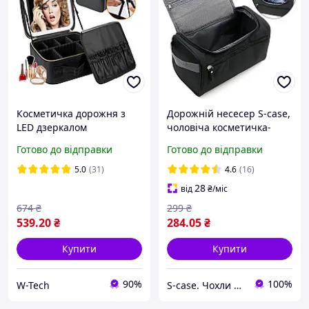
Косметичка дорожня з
Дорожній несесер S-case,
LED дзеркалом
чоловіча косметичка-
органайзер для
органайзер для душового
Готово до відправки
Готово до відправки
косметики (26х23х11см)
приладдя з гачком
Чорний
(чорний)
5.0
(31)
4.6
(16)
28
від
₴
/міс
674
₴
299
₴
539
.20
₴
284
.05
₴
Купити
Купити
90%
100%
W-Tech
S-case. Чохли для улюблених речей