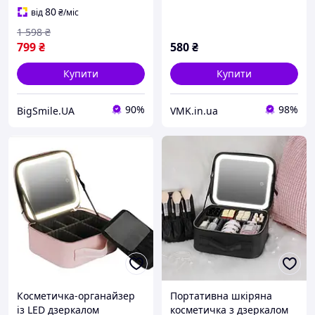
80
від
₴
/міс
1 598
₴
799
₴
580
₴
Купити
Купити
90%
98%
BigSmile.UA
VMK.in.ua
Косметичка-органайзер
Портативна шкіряна
із LED дзеркалом
косметичка з дзеркалом