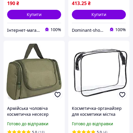
190
₴
413
.25
₴
Купити
Купити
100%
100%
Інтернет-магазин "Allana"
Dominant-shop.com.ua
Армійська чоловіча
Косметичка-органайзер
косметичка несесер
для косметики містка
GARMATA TB03 Olive
велика для подорожей
Готово до відправки
Готово до відправки
водонепроникна на
блискавці 24х18х6см
5.0
(18)
5.0
(4)