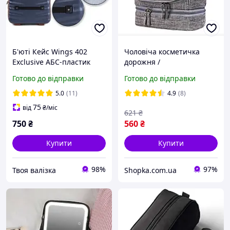
Б'юті Кейс Wings 402
Чоловіча косметичка
Exclusive АБС-пластик
дорожня /
Синій
Водонепроникний
Готово до відправки
Готово до відправки
органайзер / Великий
кейс для косметики
5.0
(11)
4.9
(8)
75
від
₴
/міс
621
₴
750
₴
560
₴
Купити
Купити
98%
97%
Твоя валізка
Shopka.com.ua