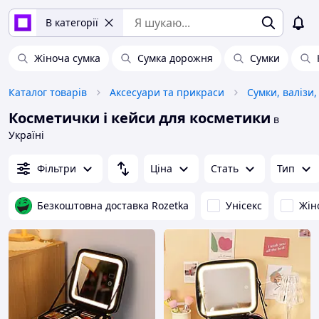
В категорії
Жіноча сумка
Сумка дорожня
Сумки
Каталог товарів
Аксесуари та прикраси
Сумки, валізи,
Косметички і кейси для косметики
в
Україні
Фільтри
Ціна
Стать
Тип
Безкоштовна доставка Rozetka
Унісекс
Жін