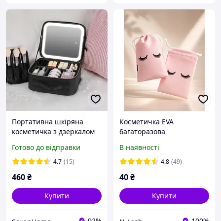
Портативна шкіряна
Косметичка EVA
косметичка з дзеркалом
багаторазова
та підсвічуванням
водовідштовхувальна
Готово до відправки
В наявності
26x23x11 см Black SV227
15х20 см у формі мішечка
4.7
(15)
4.8
(49)
460
₴
40
₴
Купити
Купити
92%
100%