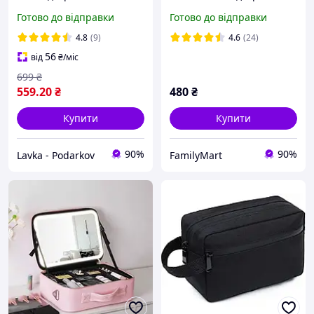
та підсвічуванням
Готово до відправки
Готово до відправки
26x23x11 см Black FM227
4.8
(9)
4.6
(24)
56
від
₴
/міс
699
₴
559
.20
₴
480
₴
Купити
Купити
90%
90%
Lavka - Podarkov
FamilyMart