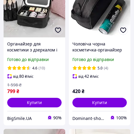
Органайзер для
Чоловіча чорна
косметики з дзеркалом і
косметичка-органайзер
LED-підсвіткою, чорний
для подорожей ERNIE з
Готово до відправки
Готово до відправки
б'юті-кейс для макіяжу та
тканини Несесер
догляду за собою
4.6
(10)
5.0
(4)
80
42
від
₴
/міс
від
₴
/міс
1 598
₴
799
₴
420
₴
Купити
Купити
90%
100%
BigSmile.UA
Dominant-shop.com.ua