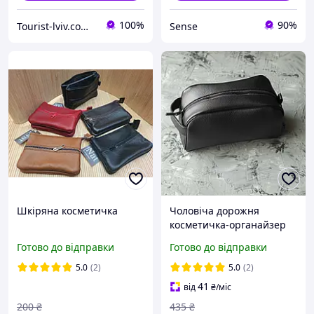
100%
90%
Tourist-lviv.com.ua
Sense
Шкіряна косметичка
Чоловіча дорожня
косметичка-органайзер
ERNIE Black з екошкіри
Готово до відправки
Готово до відправки
несесер для подорожей
5.0
(2)
5.0
(2)
41
від
₴
/міс
200
₴
435
₴