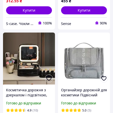
312
.55
₴
455
₴
Купити
Купити
100%
90%
S-case. Чохли для улюблених речей
Sense
Косметичка дорожня з
Органайзер дорожній для
дзеркалом і підсвіткою,
косметики Підвісний
Чорна валіза для
(ОД-114)
Готово до відправки
Готово до відправки
косметики на блискавці,
б'юті-кейс
4.9
(10)
5.0
(5)