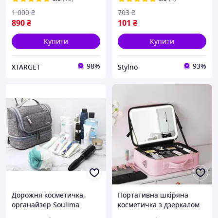
1 000
₴
703
₴
890
₴
101
₴
Купити
Купити
98%
93%
XTARGET
Stylno
Дорожня косметичка,
Портативна шкіряна
органайзер Soulima
косметичка з дзеркалом
23184
та підсвічуванням