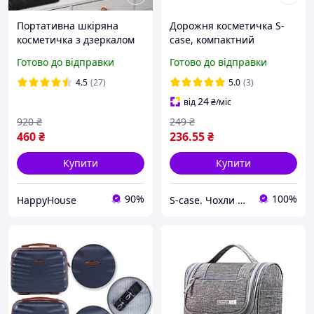
Портативна шкіряна
Дорожня косметичка S-
косметичка з дзеркалом
case, компактний
та підсвічуванням
чоловічий та жіночий
Готово до відправки
Готово до відправки
26x23x11 см PINK HP227
органайзер для
косметики (чорний)
4.5
(27)
5.0
(3)
24
від
₴
/міс
920
₴
249
₴
460
₴
236
.55
₴
Купити
Купити
90%
100%
HappyHouse
S-case. Чохли для улюблених речей