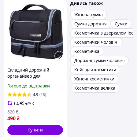
Дивись також
Жіноча сумка
Сумка дорожня
Сумки
Косметичка з дзеркалом led 
Косметички чоловічі
Косметичка
Дорожні сумки чоловічі
Кейс для косметики
Складний дорожній
органайзер для
Жіночі косметички
косметики Travel Bag
Готово до відправки
Косметичка велика
Чорний
4.9
(18)
49
від
₴
/міс
620
₴
490
₴
Купити