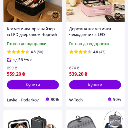
Косметичка-органайзер
Дорожня косметичка-
із LED дзеркалом Чорний
чемоданчик з LED
дзеркалом 26х23х11см,
Готово до відправки
Готово до відправки
Рожевий / Сумочка для
косметички
4.8
(50)
4.8
(47)
56
від
₴
/міс
699
₴
674
₴
559
.20
₴
539
.20
₴
Купити
Купити
90%
90%
Lavka - Podarkov
W-Tech