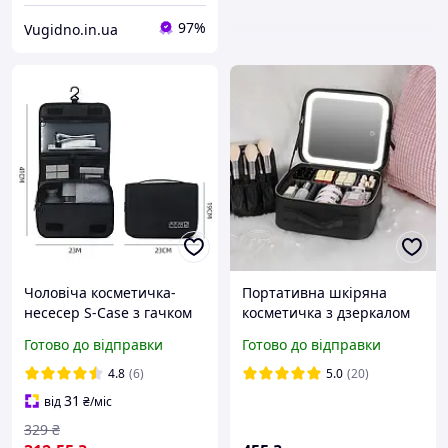
97%
Vugidno.in.ua
Чоловіча косметичка-
Портативна шкіряна
несесер S-Case з гачком
косметичка з дзеркалом
для душового приладдя,
та підсвічуванням
Готово до відправки
Готово до відправки
дорожній органайзер для
26x23x11 см Black SN27
подорожей та відряджень
4.8
(6)
5.0
(20)
(чорний)
31
від
₴
/міс
329
₴