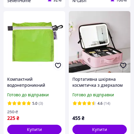
SevenHome
N-Lash
Компактний
Портативна шкіряна
водонепроникний
косметичка з дзеркалом
органайзер Bluefield 18 х
та підсвічуванням
Готово до відправки
Готово до відправки
19 см дорожній мішок
26x23x11 см PINK SN27
сумка чохол для
5.0
(3)
4.6
(14)
туристичних речей
250
₴
Зелений
225
₴
455
₴
Купити
Купити