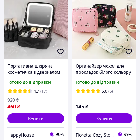
Портативна шкіряна
Органайзер чохол для
косметичка з дзеркалом
прокладок білого кольору
та підсвічуванням
з кактусами
Готово до відправки
Готово до відправки
26x23x11 см Black HP227
4.7
(17)
5.0
(5)
920
₴
460
₴
145
₴
Купити
Купити
90%
99%
HappyHouse
Floretta Cozy Store