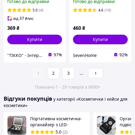
Готово до відправки
Готово до відправки
26x23x11 см PINK SV227
5.0
(4)
4.6
(10)
37
від
₴
/міс
369
₴
460
₴
Купити
Купити
97%
92%
"ТІККО" - Інтернет-магазин
SevenHome
1
2
3
...
Показано 1 - 29 товарів з 9000+
Відгуки покупців
у категорії «Косметички і кейси для
косметики»
Портативна косметичка-
Органа
органайзер з LED-
підвісн
підсвіткою і дзеркалом
космет
5.0
(2)