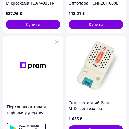
Мікросхема TDA7498ETR
Оптопара HCNR201-000E
537
.76
₴
113
.21
₴
Купити
Купити
Синтезаторний блок -
Персональні товарні
MIDI-синтезатор -
підбірки у додатку
SAM2695 - Модуль
1 655
₴
розширення для модулів
розробки M5Stack -