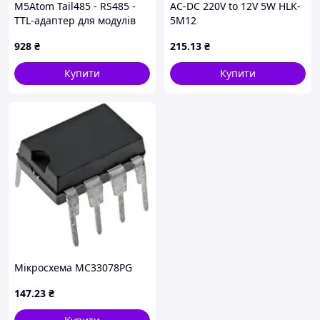
M5Atom Tail485 - RS485 -
AC-DC 220V to 12V 5W HLK-
TTL-адаптер для модулів
5M12
розробки M5Atom
928
₴
215
.13
₴
Купити
Купити
Мікросхема MC33078PG
147
.23
₴