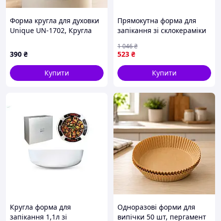
Форма кругла для духовки
Прямокутна форма для
Unique UN-1702, Кругла
запікання зі склокераміки
форма для випічки коржів
для приготування страв у
1 046
₴
Кращі форми випічки VG-
духовці
390
₴
523
₴
45
Купити
Купити
Кругла форма для
Одноразові форми для
запікання 1,1л зі
випічки 50 шт, пергамент