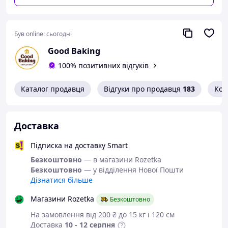
пергаменту, що не потребує змащування жиром.
Може використовуватися як форма для кексів,
форма для зефіру, або інших порційних десертів.
Був online:
сьогодні
Високі краї забезпечують рівномірне підняття
Good Baking
тіста, що робить форму універсальною для будь-
якої випічки.
100% позитивних відгуків
Ідеально підходить для випікання та одночасно
виступає як форма для випічки та декоративна
Каталог продавця
Відгуки про продавця
183
Кон
упаковка для подачі.
Доставка
Підписка на доставку Smart
Безкоштовно
— в магазини Rozetka
Безкоштовно
— у відділення Нової Пошти
Дізнатися більше
Магазини Rozetka
Безкоштовно
На замовлення від 200 ₴ до 15 кг і 120 см
Доставка
10 - 12 серпня
Часті запитання: