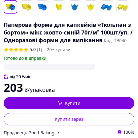
Паперова форма для капкейків «Тюльпан з
бортом» мікс жовто-синій 70г/м² 100шт/уп. /
Одноразові форми для випікання
Код: TB040
5.0
(1)
20+ купили
Готово до відправки
20
від
₴
/міс
203
₴/упаковка
Купити
Купити зараз
100%
Продавець Good Baking