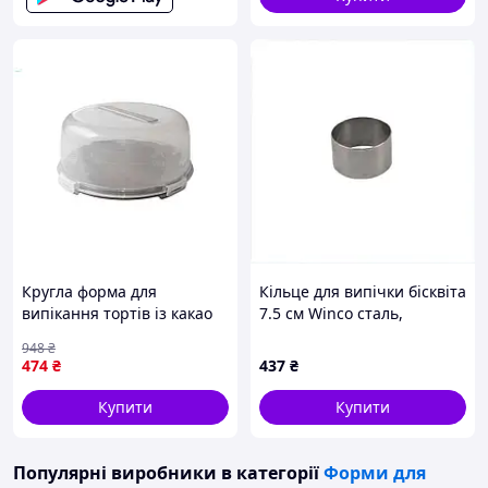
Кругла форма для
Кільце для випічки бісквіта
випікання тортів із какао
7.5 см Winco сталь,
прозора для домашньої
74105CX98
948
₴
кулінарії та десертів ТМ
474
₴
437
₴
АЛЕАНА
Купити
Купити
Популярні виробники
в категорії
Форми для