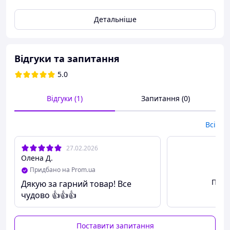
стильне рішення для приготування різноманітних
Детальніше
десертів. Ідеально підходить для випічки мафінів,
кексів та капкейків, надаючи вашим солодощам
естетичного вигляду завдяки своєму пелюстковому
дизайну.
Відгуки та запитання
В упаковці два кольори по 50 штук.
5.0
Відгуки (1)
Запитання (0)
Всі
27.02.2026
Олена Д.
Придбано на Prom.ua
Пере
Дякую за гарний товар! Все
чудово 👍👍👍
Особливості:
Паперова форма виготовлена з жаростійкого
Поставити запитання