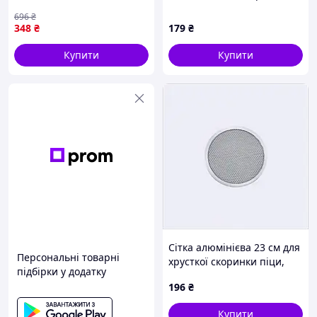
склокераміки для
круглі форми 200×45 мм
696
₴
випікання та
для аерофритюрниці
348
₴
179
₴
приготування страв
Купити
Купити
Сітка алюмінієва 23 см для
Персональні товарні
хрусткої скоринки піци,
підбірки у додатку
TC18A59035
196
₴
Купити