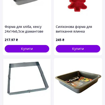
Форма для хліба, кексу
Силіконова форма для
24х14х6,5см діамантове
випікання ялинка
покриття 1132 ТМ А-ПЛЮС
SilverCrest Christmas
217
.97
₴
245
₴
Silicone Baking Mould
SilverCrest
Купити
Купити