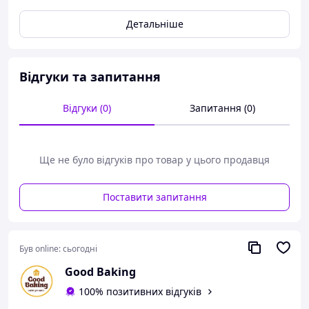
Форми виготовлені з міцного хвилястого паперу, що
Детальніше
забезпечує стійкість, рівномірне пропікання та
зручність у використанні.
Вони не потребують змащення, що робить процес
випікання простішим і гігієнічнішим. Завдяки
Відгуки та запитання
декоративному дизайну форми підходять не тільки для
випікання, а й для подачі готового виробу.
Відгуки (0)
Запитання (0)
Ще не було відгуків про товар у цього продавця
Поставити запитання
Був online:
сьогодні
Good Baking
Переваги:
100% позитивних відгуків
Перфороване дно
— забезпечує рівномірне