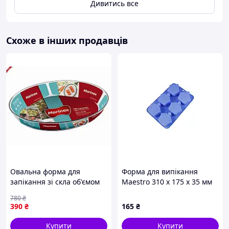
Дивитись все
Схоже в інших продавців
Овальна форма для
Форма для випікання
запікання зі скла об'ємом
Maestro 310 x 175 x 35 мм
2,4 літра від бренда
(MR-1597)
780
₴
MARINEX для ідеального
390
₴
165
₴
приготування страв
Купити
Купити