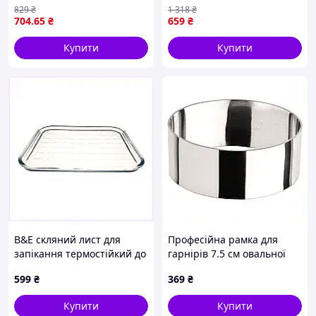
діаметр 24, 26, 28 см набір
чорного кольору для
829
₴
1 318
₴
форм для тортів бісквітів
духовки об'ємом 2 літри
704
.65
₴
659
₴
кексів
SH1290
Купити
Купити
B&E скляний лист для
Професійна рамка для
запікання термостійкий до
гарнірів 7.5 см овальної
300 градусів, 8T71423X7H
форми 1859P030E
599
₴
369
₴
Купити
Купити