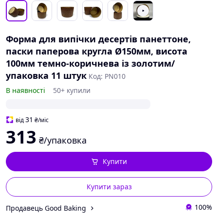
Форма для випічки десертів панеттоне,
паски паперова кругла Ø150мм, висота
100мм темно-коричнева із золотим/
упаковка 11 штук
Код: PN010
В наявності
50+ купили
31
від
₴
/міс
313
₴/упаковка
Купити
Купити зараз
100%
Продавець Good Baking