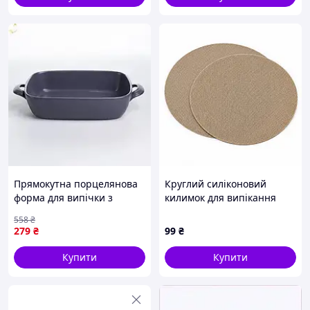
Прямокутна порцелянова
Круглий силіконовий
форма для випічки з
килимок для випікання
ручками 23х17х5 см сірого
21,5 см, 2 шт. |
558
₴
кольору KS-644
Багаторазовий
279
₴
99
₴
антипригарний килимок
для духовки
Купити
Купити