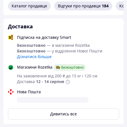
пропікання.
Каталог продавця
Відгуки про продавця
184
Кон
Щільний хвилястий папір
— гарантує
стійкість.
Декоративні властивості
— дають змогу
Доставка
використовувати форму для подачі.
Підписка на доставку Smart
Безкоштовно
— в магазини Rozetka
Безкоштовно
— у відділення Нової Пошти
Дізнатися більше
Магазини Rozetka
Безкоштовно
На замовлення від 200 ₴ до 15 кг і 120 см
Доставка
12 - 14 серпня
Нова Пошта
Питання та відповіді:
Чи потрібно змащувати форми перед
Дивитись все
випічкою?
Ні, вони мають антипригарні властивості