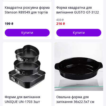
Квадратна розсувна форма
Форма квадратна для
Stenson R89549 для тортів
випікання GUSTO GT-3122
15-28 см, 87M947A83
22×22×4,8 см міцна форма
433
₴
з антипригарним
199
₴
216
₴
покриттям Чорний
Купити
Купити
Форми для випікання
Овальна форма для
UNIQUE UN-1703 3шт
запікання 36x22.5x7 см