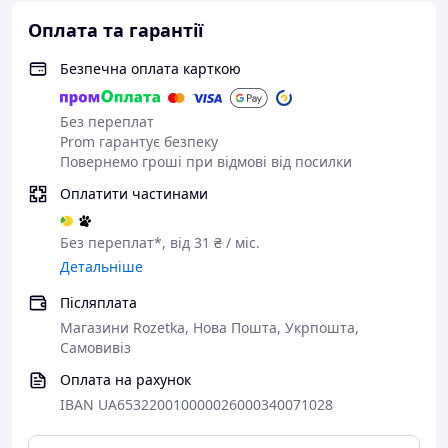
та не вимагають змащування.
Оплата та гарантії
Як працює перфороване дно?
Безпечна оплата карткою
Вона покращує циркуляцію повітря,
забезпечуючи рівномірне пропікання тіста.
Без переплат
Чи можна використовувати форми для
Prom гарантує безпеку
іншої випічки?
Повернемо гроші при відмові від посилки
Так, вони підходять для кексів та інших
Оплатити частинами
здобних виробів.
Форми для панеттоне - це поєднання практичності,
естетики та зручності в одному рішенні.
Без переплат*, від 31 ₴ / міс.
Детальніше
Післяплата
Магазини Rozetka, Нова Пошта, Укрпошта,
Самовивіз
Оплата на рахунок
IBAN UA653220010000026000340071028