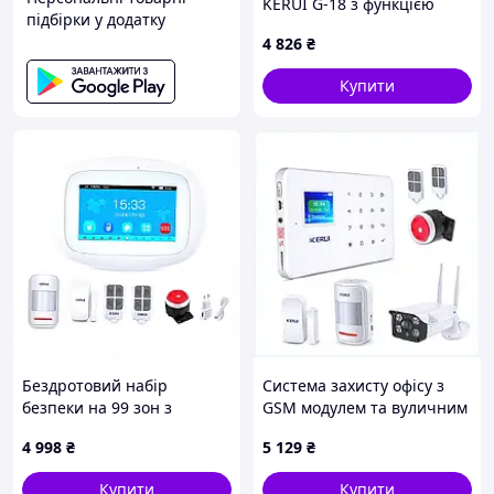
KERUI G-18 з функцією
підбірки у додатку
стільникового телефону,
4 826
₴
X1632105B
Купити
Бездротовий набір
Система захисту офісу з
безпеки на 99 зон з
GSM модулем та вуличним
вбудованим акумулятором,
спостереженням,
4 998
₴
5 129
₴
MX1893361
B182A2175
Купити
Купити