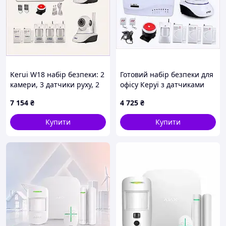
Kerui W18 набір безпеки: 2
Готовий набір безпеки для
камери, 3 датчики руху, 2
офісу Керуї з датчиками
датчики дверей,
дверей, 1H5E829X42
7 154
₴
4 725
₴
2E37224X1
Купити
Купити