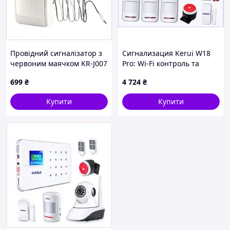
Провідний сигналізатор з
Сигнализация Kerui W18
червоним маячком KR-J007
Pro: Wi-Fi контроль та
1893H2A74
сирена T165023K0
699
₴
4 724
₴
Купити
Купити