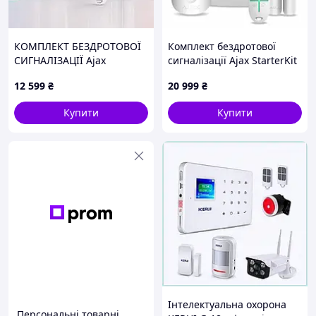
КОМПЛЕКТ БЕЗДРОТОВОЇ
Комплект бездротової
СИГНАЛІЗАЦІЇ Ajax
сигналізації Ajax StarterKit
StarterKit 2 White з
Cam Plus (HDR) white (Hub
12 599
₴
20 999
₴
підтримкою
2 Plus
фотоверифікації, 2G +
/MotionCam(HDR)/DoorProtect/
Купити
Купити
Ethernet
Інтелектуальна охорона
Персональні товарні