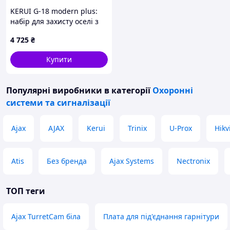
KERUI G-18 modern plus:
набір для захисту оселі з
дистанційним пультом
4 725
₴
C103329KH8
Купити
Популярні виробники
в категорії
Охоронні
системи та сигналізації
Ajax
AJAX
Kerui
Trinix
U-Prox
Hikv
Atis
Без бренда
Ajax Systems
Nectronix
ТОП теги
Ajax TurretCam біла
Плата для під'єднання гарнітури