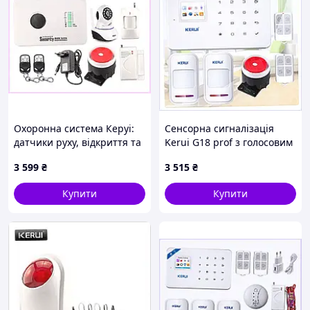
Охоронна система Керуі:
Сенсорна сигналізація
датчики руху, відкриття та
Kerui G18 prof з голосовим
IP-відеокамера, 163P2693T
зв'язком, 16P50T213K
3 599
₴
3 515
₴
Купити
Купити