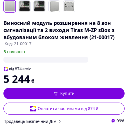
Виносний модуль розширення на 8 зон
сигналізації та 2 виходи Tiras M-ZР sBox з
вбудованим блоком живлення (21-00017)
Код: 21-00017
В наявності
874
від
₴
/міс
5 244
₴
Купити
Оплатити частинами від 874 ₴
99%
Продавець Безпечний Дім