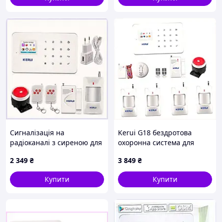
Сигналізація на
Kerui G18 бездротова
радіоканалі з сиреною для
охоронна система для
швидкого захисту
самостійного монтажу,
2 349
₴
3 849
₴
155723M6KC
B15798X60
Купити
Купити