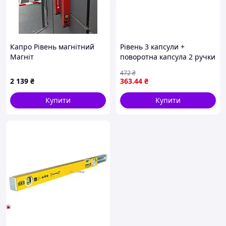
Капро Рівень магнітний
Рівень 3 капсули +
Магніт
поворотна капсула 2 ручки
Kapro600ммУровень 779-
100 см GRAD (3718545)
472
₴
40М Spirit 60 Нові
2 139
₴
363
.44
₴
Купити
Купити