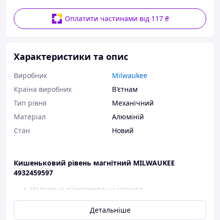
Оплатити частинами від 117 ₴
Характеристики та опис
Виробник
Milwaukee
Країна виробник
В'єтнам
Тип рівня
Механічний
Матеріал
Алюміній
Стан
Новий
Кишеньковий рівень магнітний MILWAUKEE
4932459597
Надсильні рідкоземельні магніти,
подвійна сила зчеплення з поверхнею,
бульбашкова колба з блокуванням, що
Детальніше
повертається на 360°,