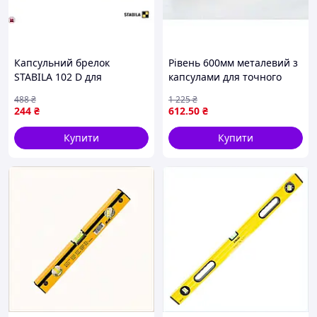
Капсульний брелок
Рівень 600мм металевий з
STABILA 102 D для
капсулами для точного
професіоналів і любителів
вимірювання і будівельних
488
₴
1 225
₴
з точністю 0.4 мм/м
робіт
244
₴
612
.50
₴
Купити
Купити