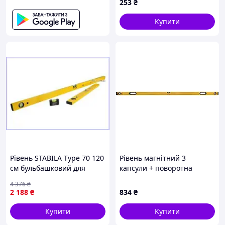
253
₴
Купити
Рівень STABILA Type 70 120
Рівень магнітний 3
см бульбашковий для
капсули + поворотна
точних вимірювань у
капсула 2 рукоятки 200см
4 376
₴
будівництві та ремонті
SIGMA (3717181) (в
2 188
₴
834
₴
замовленні один бренд)
Купити
Купити