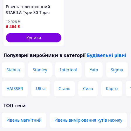
Рівень телескопічний
STABILA Type 80 Т для
вимірювання і розмітки
12 928
₴
точний інструмент з
6 464
₴
метричною шкалою
Купити
Популярні виробники
в категорії
Будівельні рівні
Stabila
Stanley
Intertool
Yato
Sigma
HAISSER
Ultra
Сталь
Сила
Kapro
ТОП теги
Рівень магнітний
Рівень вимірювання кутів нахилу