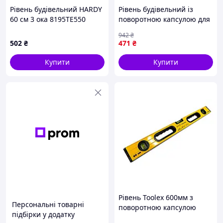
Рівень будівельний HARDY
Рівень будівельний із
60 см 3 ока 8195TE550
поворотною капсулою для
точного розмітки з двома
942
₴
ручками 80 см ТМ Sigma
502
₴
471
₴
Купити
Купити
Рівень Toolex 600мм з
Персональні товарні
поворотною капсулою
підбірки у додатку
(10U99-060)