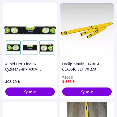
Alloid Pro. Рівень
Набір рівнів STABILA
будівельний 40см, 3
CLASSIC SET 70 для
капсули з магнітом
вимірювань у будівництві
7 306
₴
(00000062779)
та ремонті з
408
.29
₴
3 653
₴
бульбашковими камерами
Купити
Купити