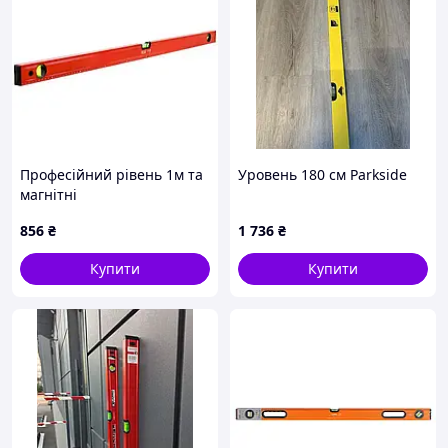
Професійний рівень 1м та
Уровень 180 см Parkside
магнітні
856
₴
1 736
₴
Купити
Купити