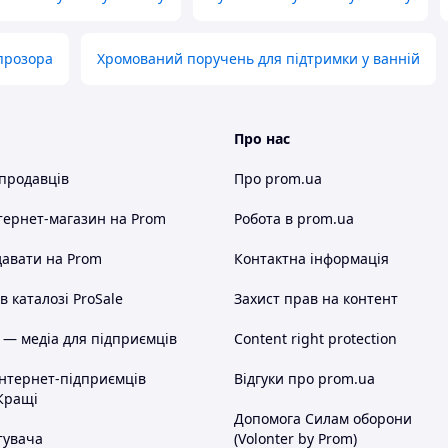
 прозора
Хромований поручень для підтримки у ванній
Про нас
 продавців
Про prom.ua
тернет-магазин
на Prom
Робота в prom.ua
авати на Prom
Контактна інформація
 каталозі ProSale
Захист прав на контент
 — медіа для підприємців
Content right protection
інтернет-підприємців
Відгуки про prom.ua
Кращі
Допомога Силам оборони
тувача
(Volonter by Prom)