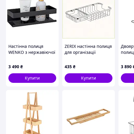
Призначення: зберігання у ванній, кухні, спальн
Колір: біла, чорна
Розмір: 80х25х35 см (між полицями 22 см)
Комплектація:
Кутова підлогова полиця на 4 яруси
Заводська упаковка
Настінна полиця
ZERIX настінна полиця
Двояр
WENKO з нержавіючої
для організації
полиц
Схожі товари за характеристиками
сталі, 10, 5×30×8 см,
простору в душі,
метал,
срібляста глянцева
27674HPA82
чорна
3 490
₴
435
₴
3 890
Купити
Купити