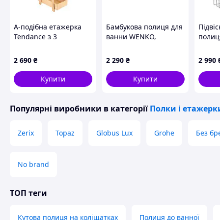
А-подібна етажерка
Бамбукова полиця для
Підві
Tendance з 3
ванни WENKO,
полиц
кошиками 30×19×81
70×16×4, 5 см,
на га
см, чорний
коричнева
сталь,
2 690
₴
2 290
₴
2 990
срібля
Купити
Купити
Популярні виробники
в категорії
Полки і етажерк
Zerix
Topaz
Globus Lux
Grohe
Без бр
No brand
ТОП теги
Кутова полиця на коліщатках
Полиця до ванної