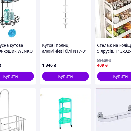
і, вітальні або гаражі
усна кутова
Кутові полиці
Стелаж на коліщ
я-кошик WENKO,
алюмінієві білі N17-01
5 ярусів, 113х32
 21×23×43 см,
ТМ Prima Nova
Біла / Етажерка 
584
.29
₴
ванну / Полиця 
₴
1 346
₴
409
₴
коліщатках / Ет
на коліщатках
Купити
Купити
Купити