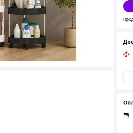
Прод
Дос
Опл