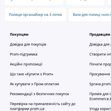
Полиця-органайзер на 3 лотки
Ваза для полиці скло
Покупцям
Продавцям
Довідка для покупців
Довідка для
Prom-підтримка
Створити ін
Акційні пропозиції
Почати прод
Що таке «Купити з Prom»
Просування в
Як купувати з Пром-оплатою
Sprava.prom
Рекомендації з безпечних покупок
Премія для 
Ecommerce.
Перевірка на приналежність сайту до
платформи prom.ua
Угода корис