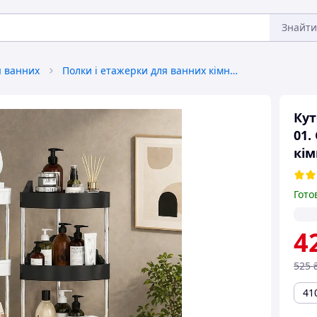
Знайти
я ванних
Полки і етажерки для ванних кімнат
Кут
01.
кім
Гото
4
525
41