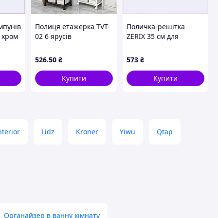
мпунів
Полиця етажерка TVT-
Поличка-решітка
а хром
02 6 ярусів
ZERIX 35 см для
4
170х42х32см
шампунів, XM5145506
526
.50
₴
573
₴
Купити
Купити
terior
Lidz
Kroner
Yiwu
Qtap
Органайзер в ванну кімнату