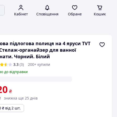
Кабінет
Сповіщення
Обране
Кошик
ова підлогова полиця на 4 яруси TVT
 Стелаж-органайзер для ванної
нати. Чорний. Білий
3.3
(3)
200+ купили
во до відправки
20
₴
₴
знижка ще 25 днів
0
₴
від 2 шт.