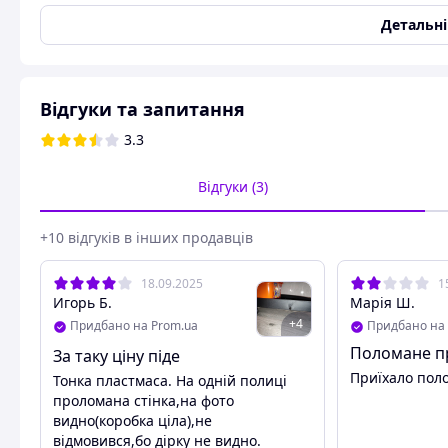
Кількість ярусів (полиць)
4
Детальн
Настінне кріплення
Ні
Основний колір
Різні кольори
Виробник
Rack
Відгуки та запитання
Країна виробник
Китай
3.3
Стан
Новий
Матеріал виготовлення
Відгуки (3)
Полиці
пластик
+10 відгуків в інших продавців
Користувальницькі характеристики
Колір
18.09.2025
Різні кольори
1
Игорь Б.
Марія Ш.
Призначення
Універсальний
+
4
Придбано на Prom.ua
Придбано на 
Опора
Коліщатка
Поломане п
За таку ціну піде
Розбірна конструкція
Да
Приїхало пол
Тонка пластмаса. На одній полиці
Настінний кріплення
Ні
проломана стінка,на фото
видно(коробка ціла),не
Декоративна кутова полиця на чотири яр
відмовився,бо дірку не видно.