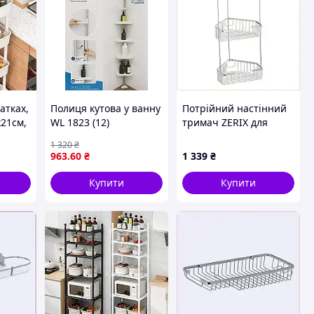
атках,
Полиця кутова у ванну
Потрійний настінний
х21см,
WL 1823 (12)
тримач ZERIX для
у
душової, 7CK4911P4
1 320
₴
на
963
.60
₴
1 339
₴
ажерка
Купити
Купити