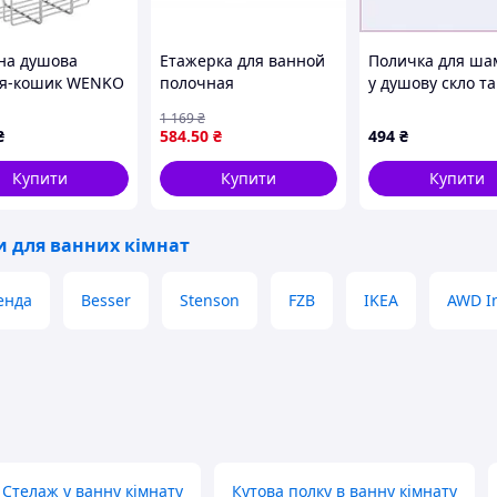
сна душова
Етажерка для ванной
Поличка для ша
я-кошик WENKO
полочная
у душову скло т
чку, нержавіюча
багатофункціональна
52 см, 1P320E77
1 169
₴
 18×13 см,
на 3 полиці бірюзова
₴
584
.50
₴
494
₴
ста
для збереження
рушників дрібниць
Купити
Купити
Купити
и для ванних кімнат
енда
Besser
Stenson
FZB
IKEA
AWD In
Стелаж у ванну кімнату
Кутова полку в ванну кімнату