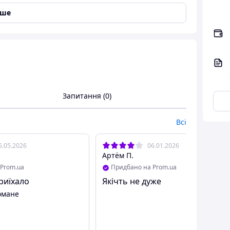
іше
Запитання (0)
Всі
5.05.2026
06.01.2026
Артём П.
Prom.ua
Придбано на Prom.ua
риїхало
Якічть не дуже
омане
уси для ванної Corner storage rack.