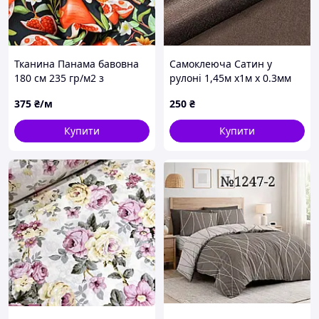
Тканина Панама бавовна
Самоклеюча Сатин у
180 см 235 гр/м2 з
рулоні 1,45м х1м х 0.3мм
захистом від плям, для
Темно Коричневий (D) SW-
375
₴/м
250
₴
скатертин, штор, декору
00002914
Купити
Купити