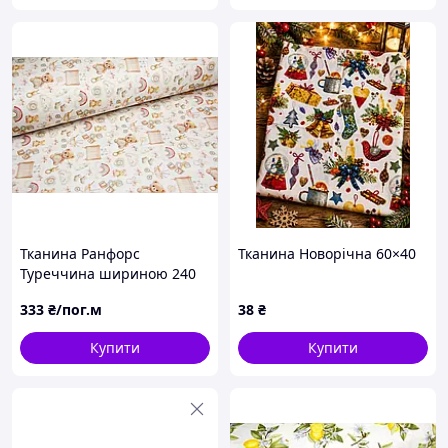
Тканина Ранфорс
Тканина Новорічна 60×40
Туреччина шириною 240
см для постільної білизни
333
₴/пог.м
38
₴
та дитячого текстилю
Купити
Купити