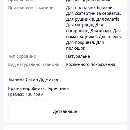
Призначення тканини
Для постільної білизни
,
Для скатертин та серветок
,
Для рушників
,
Для халатів
,
Для матраців
,
Для
напірників
,
Для ковдр
,
Для
наматрацників
,
Для пледів
,
Для покривал
,
Для
пелюшок
Тип сировини
Натуральне
Вид натуральної тканини
Рослинного походження
Тканина Сатин Діджитал
Країна виробника: Туреччина
Грамаж: 130 грам
Склад: 100% бавовна
Ширина: 240 см
Детальніше
Рулон: 30 м.п.
Нитка подвійного полірування.
Тканина сатин Digital - це сучасний вид тканини