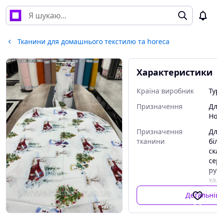
Тканини для домашнього текстилю та horeca
Характеристики
Країна виробник
Ту
Призначення
Дл
Ho
Призначення
Дл
тканини
бі
ск
се
ру
ха
ма
Детальн
на
ко