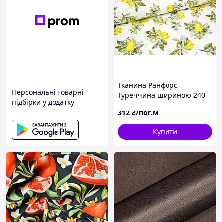
Тканина Ранфорс
Персональні товарні
Туреччина шириною 240
підбірки у додатку
см для постільної білизни
312
₴/пог.м
та дитячого текстилю
Купити