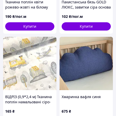
Тканина поплін квіти
Пакистанська бязь GOLD
рожево-жовті на білому
ЛЮКС, завитки сіра основа
(ТУРЦІЯ шир. 2,4 м) (R-T-
плюс бежевий компаньйон
190
₴/пог.м
102
₴/пог.м
0891)
Купити
Купити
ВІДРІЗ (0,9*2,4 м) Тканина
Хмаринка вафля синя
поплін намальовані сіро-
жовті паровозики з
165
₴
675
₴
літаками та будиночками