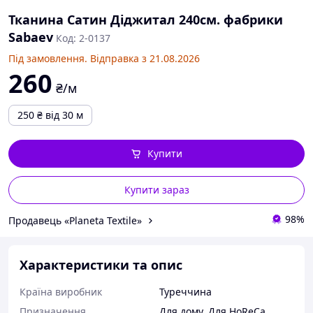
на
Дл
Тканина Сатин Діджитал 240см. фабрики
по
Sabaev
Код: 2-0137
п
Під замовлення. Відправка з 21.08.2026
Тип сировини
На
260
₴/м
Вид натуральної
Ро
тканини
по
250
₴
від 30 м
Купити
Купити зараз
98%
Продавець «Planeta Textile»
Характеристики та опис
Країна виробник
Туреччина
Призначення
Для дому
,
Для HoReCa