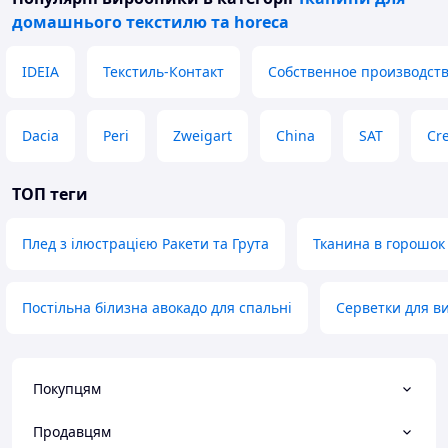
домашнього текстилю та horeca
IDEIA
Текстиль-Контакт
Собственное производст
Dacia
Peri
Zweigart
China
SAT
Cre
ТОП теги
Плед з ілюстрацією Ракети та Грута
Тканина в горошок
Постільна білизна авокадо для спальні
Серветки для в
Покупцям
Продавцям