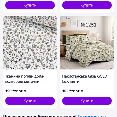
(ТУРЦІЯ шир. 2,4 м) (R-T-
Купити
Купити
0246)
Тканина поплін дрібні
Пакистанська бязь GOLD
кольорові квіточки,
Lux, квіти
метелики, сердечки на
190
₴/пог.м
102
₴/пог.м
білому (ТУРЦІЯ шир. 2,4 м)
(R-T-0879)
Купити
Купити
Популярні виробники
в категорії
Тканини для