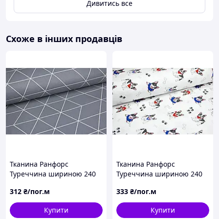
Дивитись все
Схоже в інших продавців
Тканина Ранфорс
Тканина Ранфорс
Туреччина шириною 240
Туреччина шириною 240
см для постільної білизни
см для постільної білизни
312
₴/пог.м
333
₴/пог.м
та дитячого текстилю
та дитячого текстилю
Купити
Купити