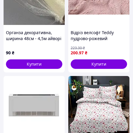
Органза декоративна,
Відріз велсофт Teddy
ширина 48см - 4,5м айворі
пудрово-рожевий
ОДНОСТОРОННІЙ 70х160
223
.30
₴
см
90
₴
200
.97
₴
Купити
Купити