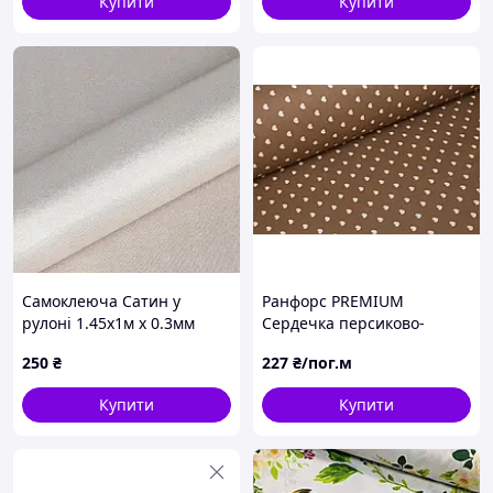
Купити
Купити
Самоклеюча Сатин у
Ранфорс PREMIUM
рулоні 1.45х1м х 0.3мм
Сердечка персиково-
Світло Сірий (D) SW-
бежеві на шоколадному
250
₴
227
₴/пог.м
00002912
Купити
Купити