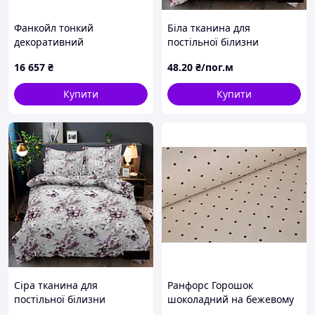
Фанкойл тонкий
Біла тканина для
декоративний
постільної білизни
вертикальний FLP-85
поліестер Мікрофібра
16 657
₴
48
.20
₴/пог.м
тиснення квіти
синтетична TIS-DES-22 у
Купити
Купити
рулоні 100 м
Сіра тканина для
Ранфорс Горошок
постільної білизни
шоколадний на бежевому
поліестер Мікрофібра