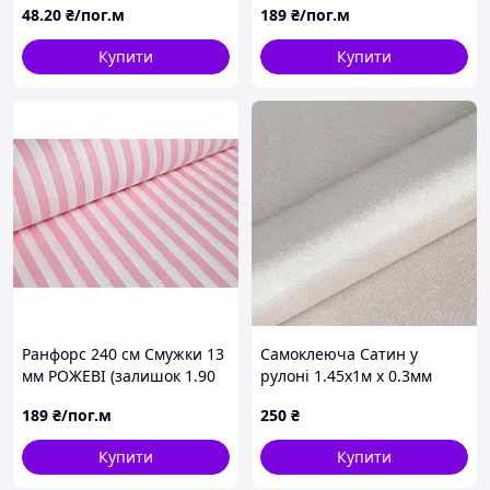
48
.20
₴/пог.м
189
₴/пог.м
тиснення квіти та
метелики синтетична TIS-
Купити
Купити
DES-9 у рулоні 100 м
Ранфорс 240 см Смужки 13
Самоклеюча Сатин у
мм РОЖЕВІ (залишок 1.90
рулоні 1.45х1м х 0.3мм
мп)
Світло Сірий (D) SW-
189
₴/пог.м
250
₴
00002912
Купити
Купити