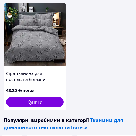
Сіра тканина для
постільної білизни
поліестер Мікрофібра
48
.20
₴/пог.м
тиснення гілочки
синтетична TIS-DES-13 у
Купити
рулоні 100 м
Популярні виробники
в категорії
Тканини для
домашнього текстилю та horeca