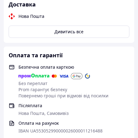
насиченість...), тому реальний колір тканин може
Доставка
незначно відрізнятися від кольору на зображенні,
особливо тканин з ворсинками.
Нова Пошта
Tkanyna Satyn Lux
Дивитись все
Оплата та гарантії
Безпечна оплата карткою
Без переплат
Prom гарантує безпеку
Повернемо гроші при відмові від посилки
Післяплата
Нова Пошта, Самовивіз
Оплата на рахунок
IBAN UA553052990000026000011216488