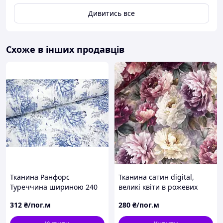
Дивитись все
Схоже в інших продавців
Тканина Ранфорс
Тканина сатин digital,
Туреччина шириною 240
великі квіти в рожевих
см для постільної білизни
тонах (ТУРЦІЯ шир. 2,4 м)
312
₴/пог.м
280
₴/пог.м
та дитячого текстилю
(SAT-T-0131)