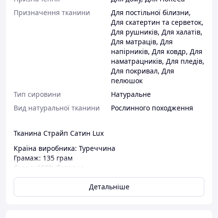
Призначення тканини
Для постільної білизни
,
Для скатертин та серветок
,
Для рушників
,
Для халатів
,
Для матраців
,
Для
напірників
,
Для ковдр
,
Для
наматрацників
,
Для пледів
,
Для покривал
,
Для
пелюшок
Тип сировини
Натуральне
Вид натуральної тканини
Рослинного походження
Тканина Страйп Сатин Lux
Країна виробника: Туреччина
Грамаж: 135 грам
Склад: 100% бавовна
Ширина: 240 см
Детальніше
Рулон: 30 м.п.
Ширина смужки: 1 см
Нитка подвійного полірування