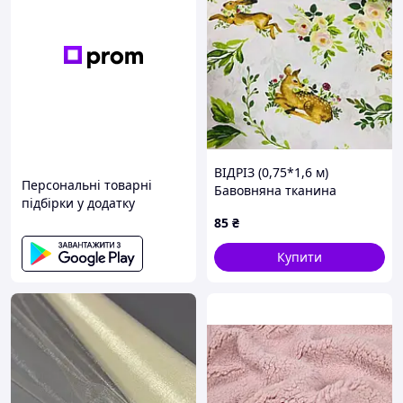
ВІДРІЗ (0,75*1,6 м)
Персональні товарні
Бавовняна тканина
підбірки у додатку
польська оленя та зайчик
85
₴
з квітами на білому (E-382)
Купити