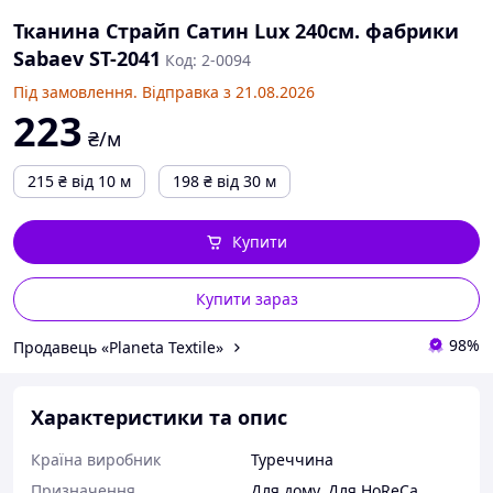
нам
Для
Тканина Страйп Сатин Lux 240см. фабрики
пок
Sabaev ST-2041
Код: 2-0094
пе
Під замовлення. Відправка з 21.08.2026
Тип сировини
Нат
223
₴/м
Вид натуральної
Рос
тканини
пох
215
₴
від 10 м
198
₴
від 30 м
Купити
Купити зараз
98%
Продавець «Planeta Textile»
Характеристики та опис
Країна виробник
Туреччина
Призначення
Для дому
,
Для HoReCa