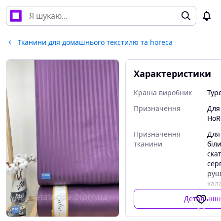
Тканини для домашнього текстилю та horeca
Характеристики
Країна виробник
Тур
Призначення
Для
HoR
Призначення
Для
тканини
біл
ска
сер
руш
хал
мат
Детальніш
нап
ков