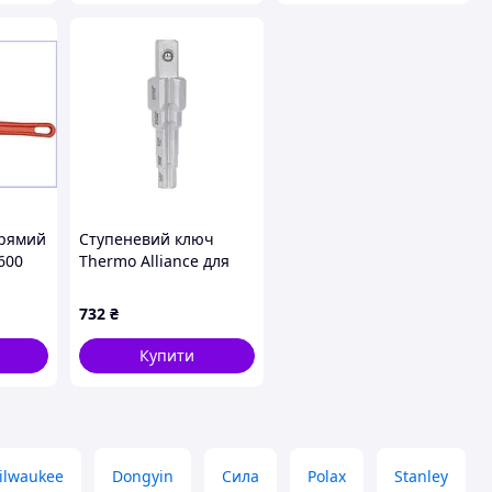
прямий
Ступеневий ключ
600
Thermo Alliance для
ою
американок STD-412
ти з
732
₴
нням
Купити
ilwaukee
Dongyin
Сила
Polax
Stanley