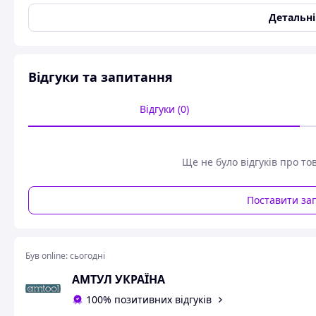
Стан
Новий
Детальн
Шведський трубний ключ BAHCO DOW175-2
ІНФОРМАЦІЯ ПРО ПРОДУКТ
Відгуки та запитання
З універсальними губками
Захоплювальна здатність до 76 мм (3 дюйми) і відста
Відгуки (0)
Кована сталь з індукційним загартуванням зубів
Зелене порошкове покриття
Стандарти: DIN 5234
Вироблено компанією BAHCO
Ще не було відгуків про то
Схожі товари за характеристиками
Поставити за
Був online:
сьогодні
АМТУЛ УКРАЇНА
100% позитивних відгуків