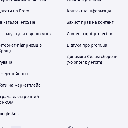
авати на Prom
Контактна інформація
 каталозі ProSale
Захист прав на контент
 — медіа для підприємців
Content right protection
інтернет-підприємців
Відгуки про prom.ua
Кращі
Допомога Силам оборони
тувача
(Volonter by Prom)
нфіденційності
оти на маркетплейсі
ограма електронний
с PROM
oogle Ads