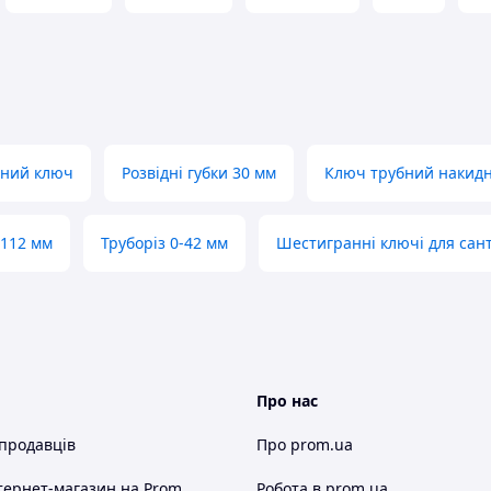
ьний ключ
Розвідні губки 30 мм
Ключ трубний накид
 112 мм
Труборіз 0-42 мм
Шестигранні ключі для сант
Про нас
 продавців
Про prom.ua
тернет-магазин
на Prom
Робота в prom.ua