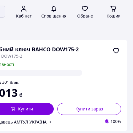
Кабінет
Сповіщення
Обране
Кошик
бний ключ BAHCO DOW175-2
: DOW175-2
явності
301
д
₴
/міс
 013
₴
Купити
Купити зараз
100%
авець АМТУЛ УКРАЇНА