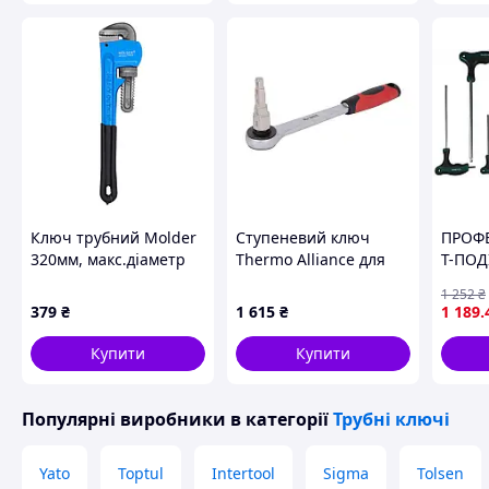
Ключ трубний Molder
Ступеневий ключ
ПРОФ
320мм, макс.діаметр
Thermo Alliance для
Т-ПОД
65мм американський
американок з
TORX 
1 252
₴
тип
тріскачкою STD-411
ЕРГО
379
₴
1 615
₴
1 189
.
РУЧКА
ЕЛЕМЕ
Купити
Купити
— GUT
14510
Популярні виробники
в категорії
Трубні ключі
Yato
Toptul
Intertool
Sigma
Tolsen