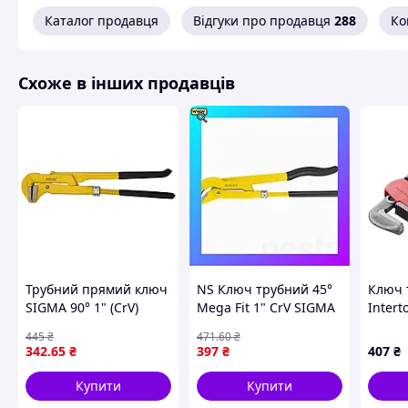
Каталог продавця
Відгуки про продавця
288
Ко
Схоже в інших продавців
Трубний прямий ключ
NS Ключ трубний 45°
Ключ 
SIGMA 90° 1" (CrV)
Mega Fit 1" CrV SIGMA
Intert
(4102311) Nes22/Q
мм (HT
445
₴
471
.60
₴
342
.65
₴
397
₴
407
₴
Купити
Купити