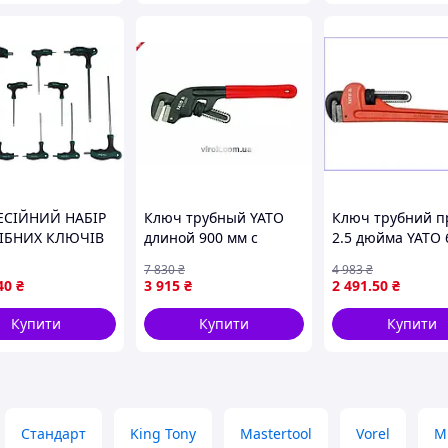
ЕСІЙНИЙ НАБІР
Ключ трубный YATO
Ключ трубний 
ІБНИХ КЛЮЧІВ
длиной 900 мм с
2.5 дюйма YATO 
T8–T45 З
защитным ПВХ
мм з алюмінієв
7 830
₴
4 983
₴
НОМІЧНИМИ
покрытием для
ручкою для робо
40
₴
3 915
₴
2 491
.50
₴
МИ (10
надежного
трубним кріпле
НТІВ, СТАЛЬ S2)
использования в
Купити
Купити
Купити
 MECHANIC TSK-
ремонте
Стандарт
King Tony
Mastertool
Vorel
M