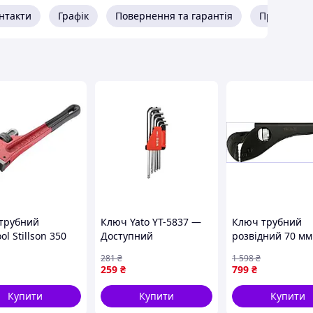
нтакти
Графік
Повернення та гарантія
Про прода
трубний
Ключ Yato YT-5837 —
Ключ трубний
ool Stillson 350
Доступний
розвідний 70 мм
-0183)
сантехнічних роб
281
₴
1 598
₴
регулюванням 1
259
₴
799
₴
дюймів YATO YT-
Купити
Купити
Купити