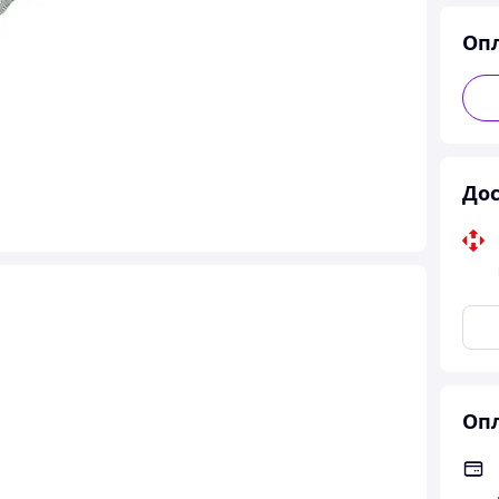
Оп
Дос
Опл