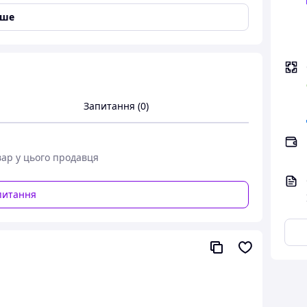
іше
нь між губками до 103 мм (4-1/10 дюйма)
Запитання (0)
вар у цього продавця
питання