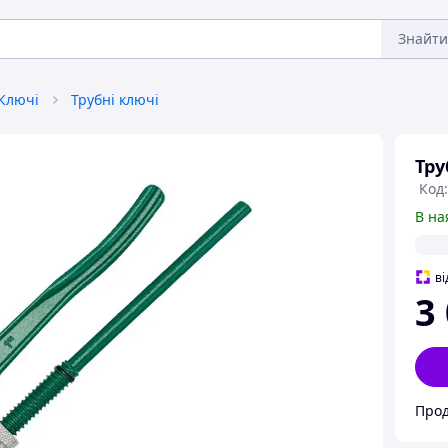
Знайти
Ключі
Трубні ключі
Тру
Код
В на
ві
3
Прод