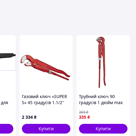
вця
Газовий ключ «SUPER
Трубний ключ 90
 для
S» 45 градусів 1.1/2''
градусів 1 дюйм max
іт із
SUPER-EGO 145150000
40 мм Vitals (181762)
369
₴
0 5
2 334
₴
335
₴
22002
Купити
Купити