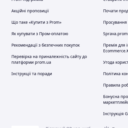
Акційні пропозиції
Почати прод
Що таке «Купити з Prom»
Просування в
Як купувати з Пром-оплатою
Sprava.prom
Рекомендації з безпечних покупок
Премія для 
Ecommerce.
Перевірка на приналежність сайту до
платформи prom.ua
Угода корис
Інструкції та поради
Політика ко
Правила роб
Бонусна пр
маркетплей
Інструкція G