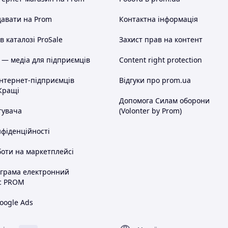
авати на Prom
Контактна інформація
 каталозі ProSale
Захист прав на контент
 — медіа для підприємців
Content right protection
інтернет-підприємців
Відгуки про prom.ua
Кращі
Допомога Силам оборони
тувача
(Volonter by Prom)
нфіденційності
оти на маркетплейсі
ограма електронний
с PROM
oogle Ads