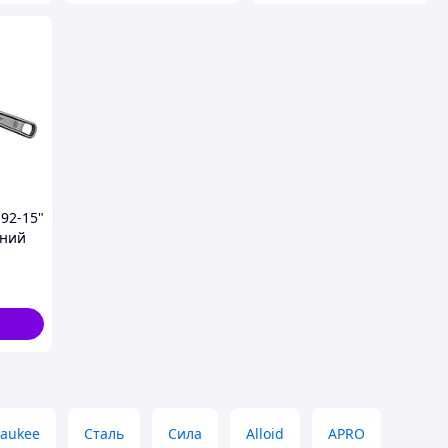
92-15"
чний
я
3)
aukee
Сталь
Сила
Alloid
APRO