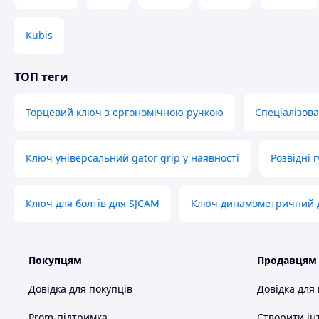
Kubis
ТОП теги
Торцевий ключ з ергономічною ручкою
Спеціалізова
Ключ універсальний gator grip у наявності
Розвідні 
Ключ для болтів для SJCAM
Ключ динамометричний д
Покупцям
Продавцям
Довідка для покупців
Довідка для
Prom-підтримка
Створити ін