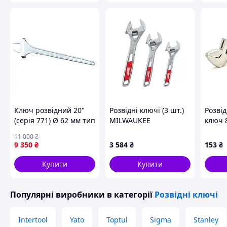
Ключ розвідний 20"
Розвідні ключі (3 шт.)
Розві
(серія 771) Ø 62 мм тип
MILWAUKEE
ключ 
іспанський IREGA
4932493414
11 000
₴
(8I000 20) IREGA771-20
MILWAUKEE ACC
9 350
₴
3 584
₴
153
₴
4932493414
Купити
Купити
Популярні виробники
в категорії
Розвідні ключі
Intertool
Yato
Toptul
Sigma
Stanley