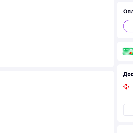
Оп
Дос