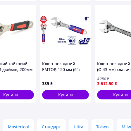
дний гайковий
Ключ розвідний
Ключ розвідний 
8 дюймів, 200мм
EMTOP, 150 мм (6")
(Ø 43 мм) класи
(EAWH130601)
XTRA-розведенн
4 250
₴
IREGA
339
₴
3 612
.50
₴
(57010001500810
IREGA92-15
Купити
Купити
Купити
Mastertool
Стандарт
Ultra
Tolsen
Milw