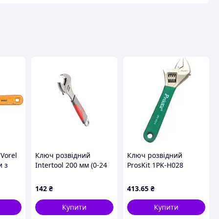
вця
Vorel
Ключ розвідний
Ключ розвідний
и з
Intertool 200 мм (0-24
ProsKit 1PK-H028
 мм з
мм) (XT-0020)
(200/25 мм)
 та
142
₴
413
.65
₴
Купити
Купити