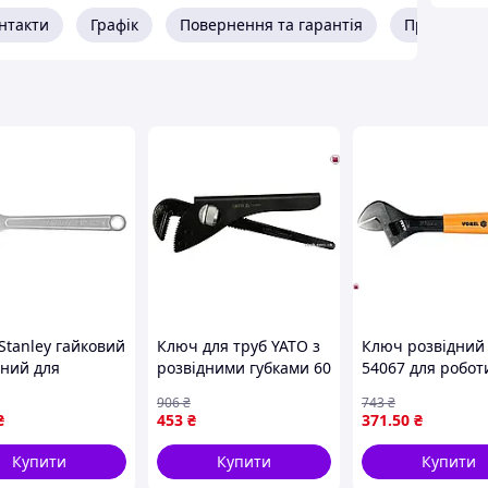
нтакти
Графік
Повернення та гарантія
Про прода
Stanley гайковий
Ключ для труб YATO з
Ключ розвідний 
дний для
розвідними губками 60
54067 для робот
ніх майстрів та
мм для сантехнічних
кріпленнями 250
906
₴
743
₴
сіоналів
робіт і будівництва
гумовою ручкою
₴
453
₴
371
.50
₴
ий і надійний
оксидованою
умент
поверхнею
Купити
Купити
Купити