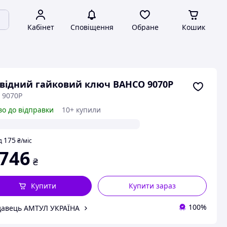
Кабінет
Сповіщення
Обране
Кошик
відний гайковий ключ BAHCO 9070P
 9070P
во до відправки
10+ купили
175
д
₴
/міс
 746
₴
Купити
Купити зараз
100%
авець АМТУЛ УКРАЇНА