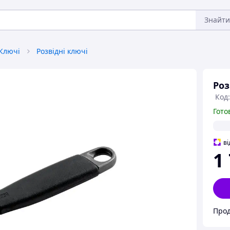
Знайти
Ключі
Розвідні ключі
Роз
Код:
Гото
ві
1
Прод