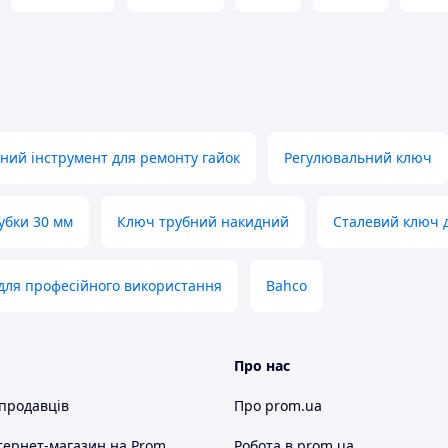
ний інструмент для ремонту гайок
Регулювальний ключ
губки 30 мм
Ключ трубний накидний
Сталевий ключ 
ля професійного використання
Bahco
Про нас
 продавців
Про prom.ua
тернет-магазин
на Prom
Робота в prom.ua