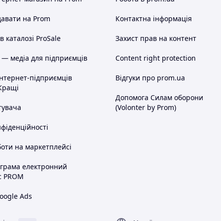
авати на Prom
Контактна інформація
 каталозі ProSale
Захист прав на контент
 — медіа для підприємців
Content right protection
інтернет-підприємців
Відгуки про prom.ua
Кращі
Допомога Силам оборони
тувача
(Volonter by Prom)
нфіденційності
оти на маркетплейсі
ограма електронний
с PROM
oogle Ads