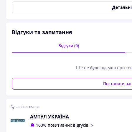
Тип акумулятора
Li-Ion
Детальн
Гарантійний термін
12 міс
Стан
Новий
Відгуки та запитання
Пила шабельна акумуляторна безщіткова DeWALT DCS
Відгуки (0)
УЦІНКА - одиниця з виставкового залу має не значні потертості!!
Особливості DCS369N:
Безщітковий двигун із високим ККД забезпечує більш
Ще не було відгуків про то
акумулятора.
роботи на одному заряді акумулятора,
Поставити за
відсутність швидкозношуваних частин (щіток), що зб
підошва підлаштовується для оптимального приляган
проста заміна пил без ключа,
прогумований корпус у «контактних» точках,
Був online:
вчора
інструмент для 18 В системи, сумісний з акумулятора
яскраве LED підсвічування робочої зони,
АМТУЛ УКРАЇНА
зручна анатомічна рукоятка,
100% позитивних відгуків
гарантійний термін абсолютної гарантії - 1 рік,
гарантійний термін експлуатації 3 роки, за умови реє