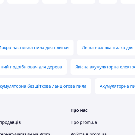
окра настільна пила для плитки
Легка ножівка пилка для
ний подрібнювач для дерева
Якісна акумуляторна електр
кумуляторна безщіткова ланцюгова пила
Акумуляторна пи
Про нас
 продавців
Про prom.ua
тернет-магазин
на Prom
Робота в prom.ua