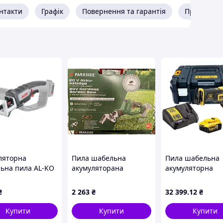
нтакти
Графік
Повернення та гарантія
Про прода
ляторна
Пила шабельна
Пила шабельна
ьна пила AL-KO
акумуляторана
акумуляторна
5 (113625)
кущоріз Parkside PASA
безщіткова DeW
20-Li D3
DCS367P2
₴
2 263
₴
32 399
.12
₴
Купити
Купити
Купити