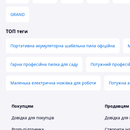
GRAND
ТОП теги
Портативна акумуляторна шабельна пила офіційна
М
Гарна професійна пилка для саду
Потужний професій
Маленька електрична ножівка для роботи
Потужна а
Покупцям
Продавцям
Довідка для покупців
Довідка для
Prom-підтримка
Створити ін