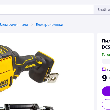
Знайти
Електричні пили
Електроножівки
Пил
DCS
Гото
ві
9