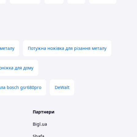
 металу
Потужна ножівка для різання металу
оніжка для дому
ла bosch gsr680pro
DeWalt
Партнери
Bigl.ua
Shafa