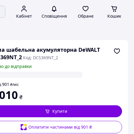
Кабінет
Сповіщення
Обране
Кошик
а шабельна акумуляторна DeWALT
369NT_2
Код: DCS369NT_2
во до відправки
901
д
₴
/міс
 010
₴
Купити
Оплатити частинами від 901 ₴