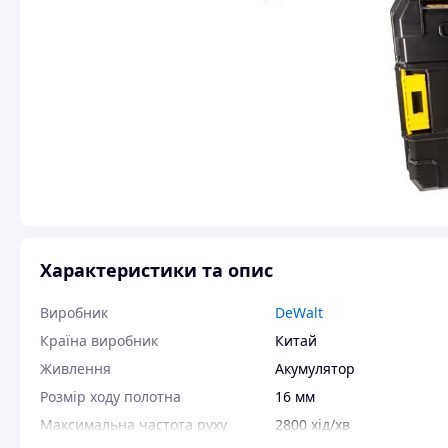
Характеристики та опис
Виробник
DeWalt
Країна виробник
Китай
Живлення
Акумулятор
Розмір ходу полотна
16 мм
Максимальна частота руху
2800 хід/хв
ріжучого інструменту