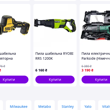
шабельна
Пила шабельна RYOBI
Пила електричн
ляторна
RRS 1200K
Parkside (Німечч
ткова DeWALT
Електрична пил
76
₴
6 380
₴
69N
шабельна по дер
₴
6 160
₴
3 190
₴
Шаблева пила д
Готово до відпр
Купити
Купити
Купити
Milwaukee
Metabo
Stanley
Yato
Vital