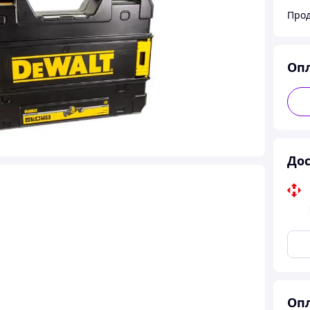
Прод
Оп
Дос
Опл