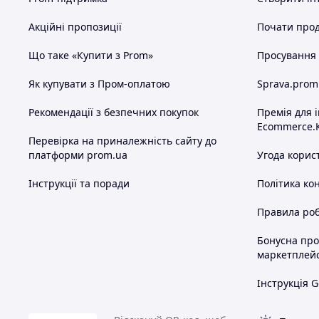
Акційні пропозиції
Почати прод
Що таке «Купити з Prom»
Просування в
Як купувати з Пром-оплатою
Sprava.prom
Рекомендації з безпечних покупок
Премія для 
Ecommerce.
Перевірка на приналежність сайту до
платформи prom.ua
Угода корис
Інструкції та поради
Політика ко
Правила роб
Бонусна пр
маркетплей
Інструкція G