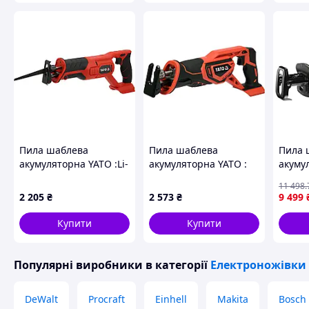
Пила шаблева
Пила шаблева
Пила 
акумуляторна YATO :Li-
акумуляторна YATO :
акуму
Ion 18 В,товщина
Li-Ion 18 В, (БЕЗ
безщі
11 498
.
відрізу-150/ 6 мм
АКУМУЛЯТОРА) [4]
DCS3
2 205
₴
2 573
₴
9 499
дерево/метал (БЕЗ
АКБ)
Купити
Купити
Популярні виробники
в категорії
Електроножівки
DeWalt
Procraft
Einhell
Makita
Bosch