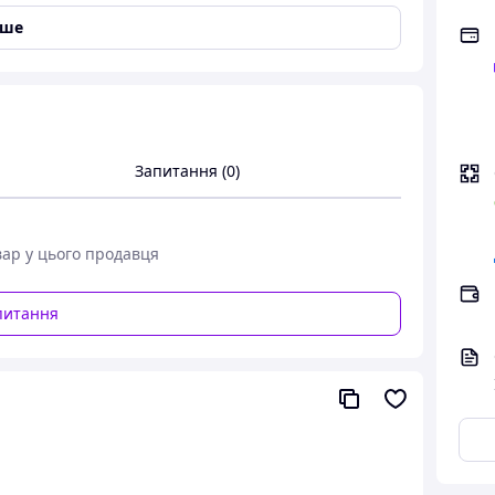
іше
369NT
Запитання (0)
!
у тривалість роботи на одному заряді
вар у цього продавця
питання
ільшує загальний ресурс інструменту,
ня інструменту до деталей,
ми FLEXVOLT,
страції,