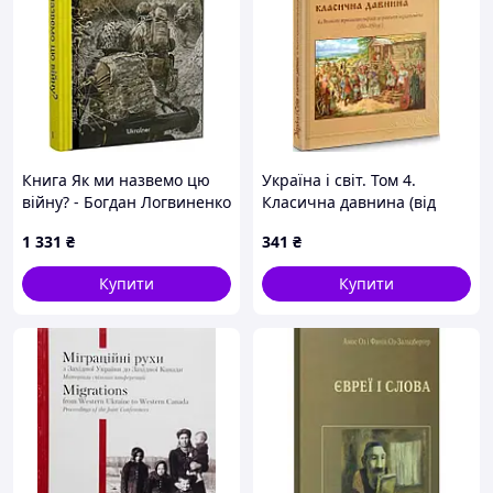
Книга Як ми назвемо цю
Україна і світ. Том 4.
війну? - Богдан Логвиненко
Класична давнина (від
2024 р. DE
Великого переселення
1 331
₴
341
₴
народів до раннього
середньовіччя)(350 DE
Купити
Купити