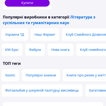
Купити
Популярні виробники
в категорії
Література з
суспільних та гуманітарних наук
Украина ТД
Наш Формат
Клуб Сімейного Дозвілл
КМ-Букс
Фабула
Нова книга
Клуб семейного
ТОП теги
Холліс
Популярні книжки
Книги про ризик у житт
Фотоальбом у шкіряній палітурці мисливець
Багатовим