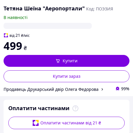
Тетяна Шеїна "Аеропортали"
Код: ПОЭЗИЯ
В наявності
21
від
₴
/міс
499
₴
Купити
Купити зараз
99%
Продавець Друкарський двір Олега Федорова
Оплатити частинами
Оплатити частинами від 21 ₴