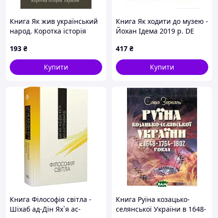
Книга Як жив український
Книга Як ходити до музею -
народ. Коротка історія
Йохан Ідема 2019 р. DE
України - Михайло
193
₴
417
₴
Грушевський 2021 р. DE
Купити
Купити
Книга Філософія світла -
Книга Руїна козацько-
Шіхаб ад-Дін Ях`я ас-
селянської України в 1648-