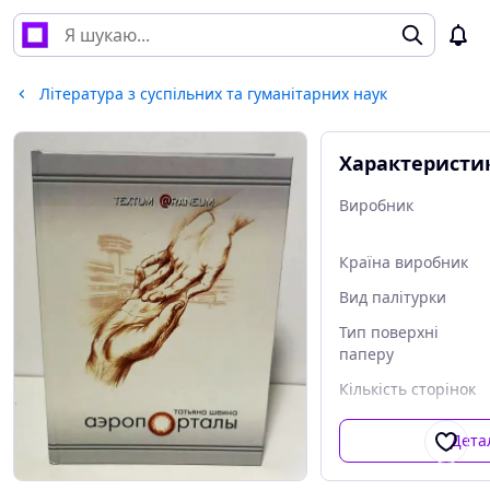
Література з суспільних та гуманітарних наук
Характеристи
Виробник
Країна виробник
Вид палітурки
Тип поверхні
паперу
Кількість сторінок
Дета