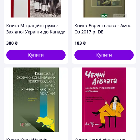
Книга Міграційні рухи з
Книга Євреї і слова - Амос
Західної України до Канади
Оз 2017 р. DE
Migrations from Western
380
₴
183
₴
Ukraine to Canada 2002 р.
DE
Купити
Купити
Книга Кваліфікація
Книга Чемні дівчата не