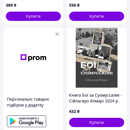
Суграварді 2023 р. DE
1764-1802 роках - Сава
389
₴
556
₴
Зеркаль 2019 р. DE
Купити
Купити
Книга Бої за Суомуссалмі -
Персональні товарні
Сійласвуо Ялмарі 2024 р.
підбірки у додатку
DE
432
₴
Купити