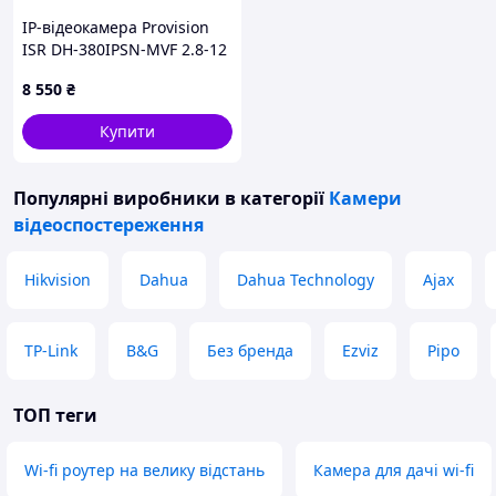
IP-відеокамера Provision
ISR DH-380IPSN-MVF 2.8-12
мм 8 Мп Білий (12720) D15-
8 550
₴
2026
Купити
Популярні виробники
в категорії
Камери
відеоспостереження
Hikvision
Dahua
Dahua Technology
Ajax
TP-Link
B&G
Без бренда
Ezviz
Pipo
ТОП теги
Wi-fi роутер на велику відстань
Камера для дачі wi-fi