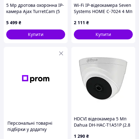
5 Mp дротова охоронна IP-
Wi-Fi IP-відеокамера Seven
камера Ajax TurretCam (5
Systems HOME С-7024 4 Мп
Mp/2.8 mm) White
Білий (12593) D15-2026
5 499
₴
2 111
₴
Купити
Купити
HDCVI відеокамера 5 Мп
Персональні товарні
Dahua DH-HAC-T1A51P (2.8
підбірки у додатку
мм) для системи
1 290
₴
відеоспостереження