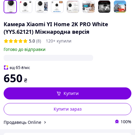
Камера Xiaomi YI Home 2K PRO White
(YYS.62121) Міжнародна версія
5.0
(8)
120+ купили
Готово до відправки
65
від
₴
/міс
650
₴
Купити
Купити зараз
100%
Продавець Online