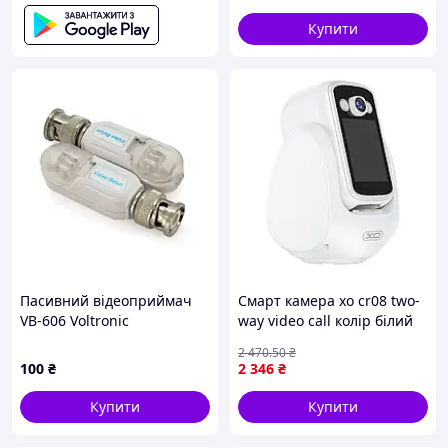
Купити
Пасивний відеоприймач
Смарт камера xo cr08 two-
VB-606 Voltronic
way video call колір білий
AHD/CVI/TVI 720P/1080P до
pelican
2 470
.50
₴
550/350 м, 2 шт. pelican
100
₴
2 346
₴
Купити
Купити