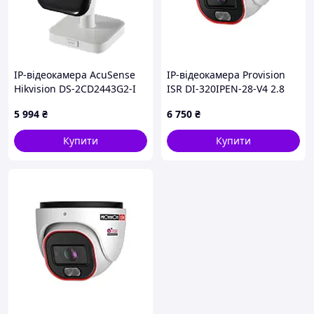
IP-відеокамера AcuSense
IP-відеокамера Provision
Hikvision DS-2CD2443G2-I
ISR DI-320IPEN-28-V4 2.8
2.8 mm D3-2026
мм 2 Мп Білий (12547)
5 994
₴
6 750
₴
Купити
Купити