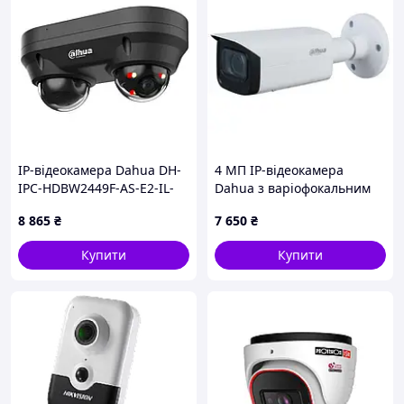
IP-відеокамера Dahua DH-
4 МП IP-відеокамера
IPC-HDBW2449F-AS-E2-IL-
Dahua з варіофокальним
2x4МП Чорний (12344)
об'єктивом і DH-IPC-
8 865
₴
7 650
₴
D15-2026
HFW1431TP-ZS-S4
Купити
Купити