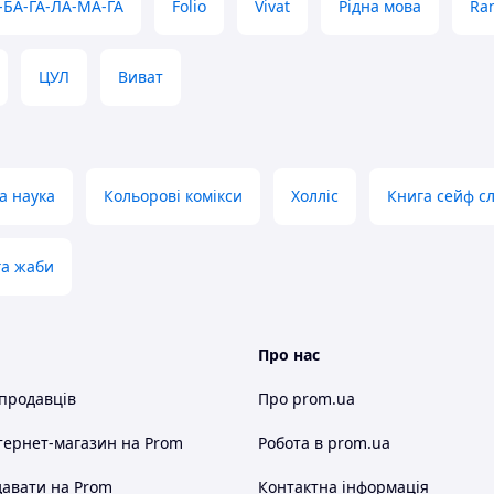
-БА-ГА-ЛА-МА-ГА
Folio
Vivat
Рідна мова
Ran
ЦУЛ
Виват
а наука
Кольорові комікси
Холліс
Книга сейф сл
га жаби
Про нас
 продавців
Про prom.ua
тернет-магазин
на Prom
Робота в prom.ua
авати на Prom
Контактна інформація