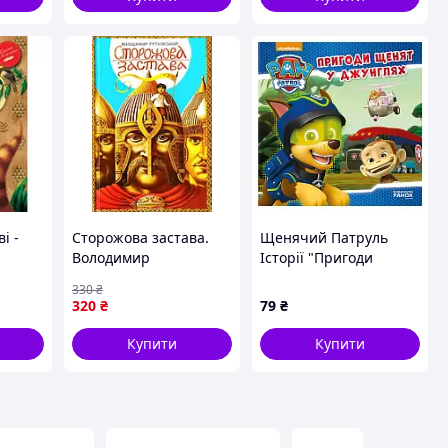
ві -
Сторожова застава.
Щенячий Патруль
Володимир
Історії "Пригоди
цтво
Рутківський
щенят у джунглях"
330
₴
72)
ЛП193004У 24
320
₴
79
₴
сторінки
Купити
Купити