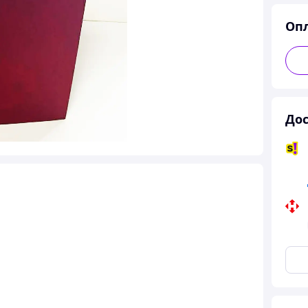
Оп
Дос