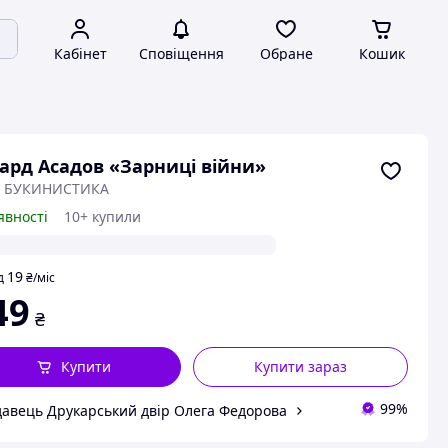
Кабінет
Сповіщення
Обране
Кошик
ард Асадов «Зарниці війни»
: БУКИНИСТИКА
явності
10+ купили
19
д
₴
/міс
49
₴
Купити
Купити зараз
99%
авець Друкарський двір Олега Федорова