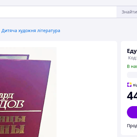
Знайти
Дитяча художня література
Еду
Код
В на
ві
4
Прод