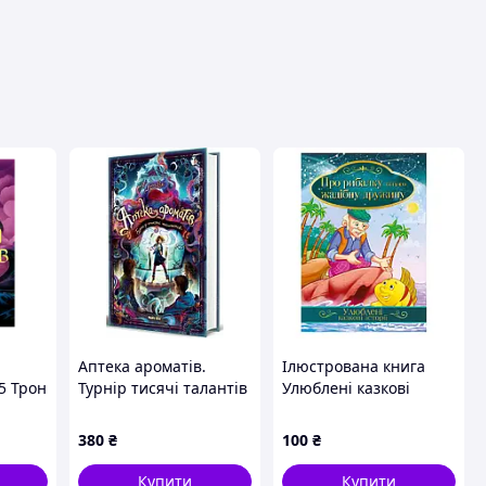
вця
Аптека ароматів.
Ілюстрована книга
5 Трон
Турнір тисячі талантів
Улюблені казкові
ра
Том 4
історії "Про рибалку та
його жадібну дружину"
380
₴
100
₴
КТ-01-13
Купити
Купити