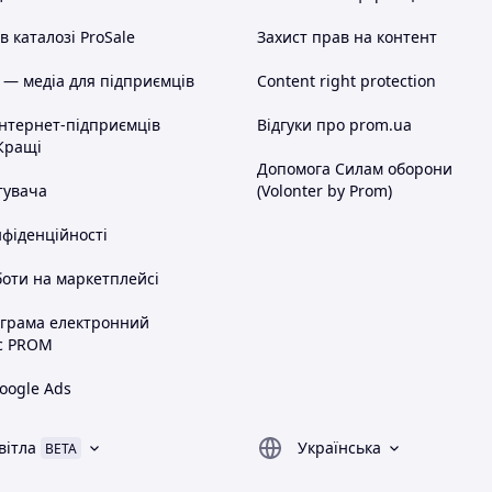
 каталозі ProSale
Захист прав на контент
 — медіа для підприємців
Content right protection
інтернет-підприємців
Відгуки про prom.ua
Кращі
Допомога Силам оборони
тувача
(Volonter by Prom)
нфіденційності
оти на маркетплейсі
ограма електронний
с PROM
oogle Ads
вітла
Українська
BETA