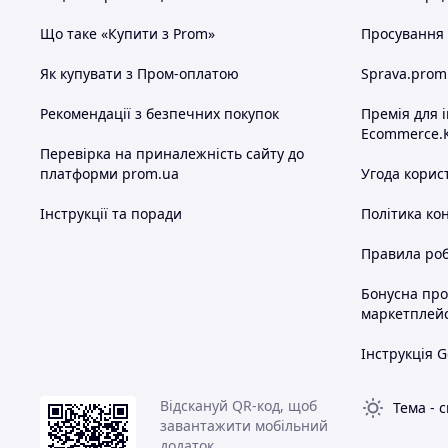
Що таке «Купити з Prom»
Просування в
Як купувати з Пром-оплатою
Sprava.prom
Рекомендації з безпечних покупок
Премія для 
Ecommerce.
Перевірка на приналежність сайту до
платформи prom.ua
Угода корис
Інструкції та поради
Політика ко
Правила роб
Бонусна пр
маркетплей
Інструкція G
Відскануй QR-код, щоб
Тема
-
с
завантажити мобільний
додаток