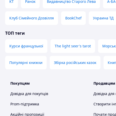
KT
Ранок
Видавництво Старого Лева
А-БА
Клуб Сімейного Дозвілля
BookChef
Украина ТД
ТОП теги
Курси французької
The light seer's tarot
Морськ
Популярні книжки
Збірка російських казок
Кни
Покупцям
Продавцям
Довідка для покупців
Довідка для
Prom-підтримка
Створити ін
Акційні пропозиції
Почати прод