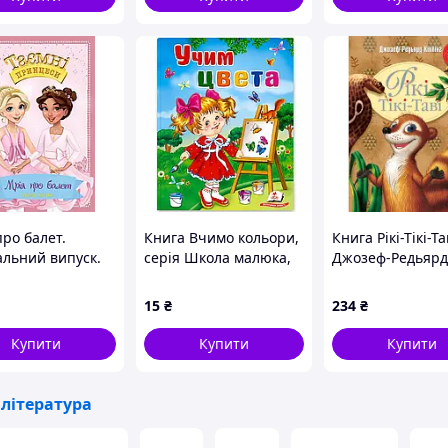
ро балет.
Книга Вчимо кольори,
Книга Рікі-Тікі-Та
альний випуск.
серія Школа малюка,
Джозеф-Редьярд
Р.
серія Школа малюка
Кіплінґ Видавни
РМ (97861782487
15
₴
234
₴
Купити
Купити
Купити
література