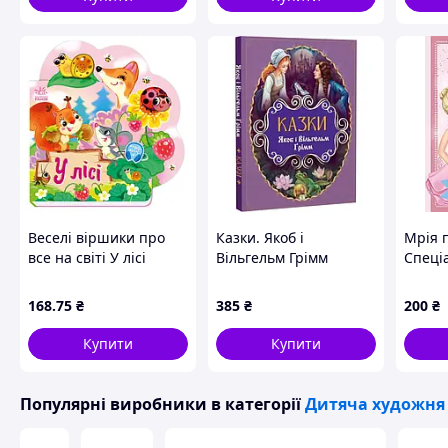
Веселі віршики про
Казки. Якоб і
Мрія п
все на світі У лісі
Вільгельм Грімм
Спеці
1706002 з
Бенкс 
аудіосупроводом
168
.75
₴
385
₴
200
₴
Купити
Купити
Популярні виробники
в категорії
Дитяча художня 