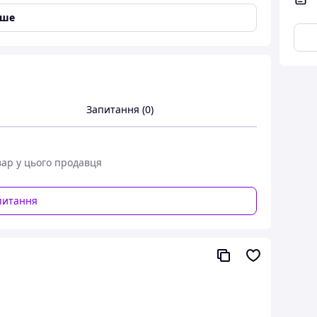
іше
Запитання (0)
вар у цього продавця
питання