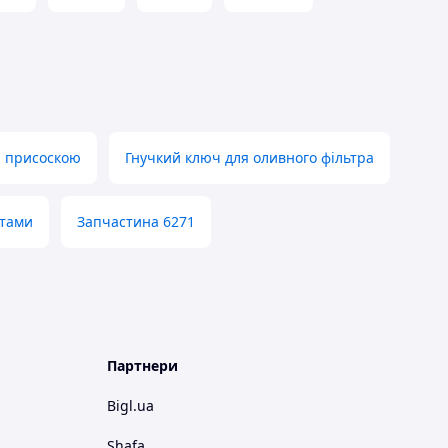
ю присоскою
Гнучкий ключ для оливного фільтра
нтами
Запчастина 6271
Партнери
Bigl.ua
Shafa