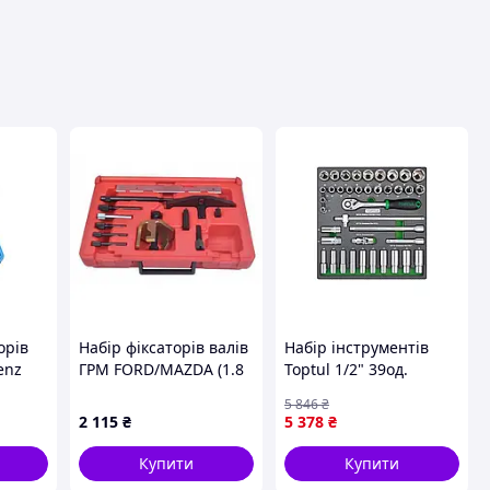
орів
Набір фіксаторів валів
Набір інструментів
enz
ГРМ FORD/MAZDA (1.8
Toptul 1/2" 39од.
 CDI
TD/TDCi) KBGlobal
(GEC3901) —
5 846
₴
KB01676
Доступний
2 115
₴
5 378
₴
Купити
Купити