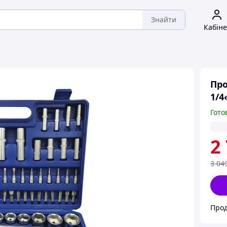
Знайти
Кабіне
Про
1/4
Гото
2
3 04
Прод