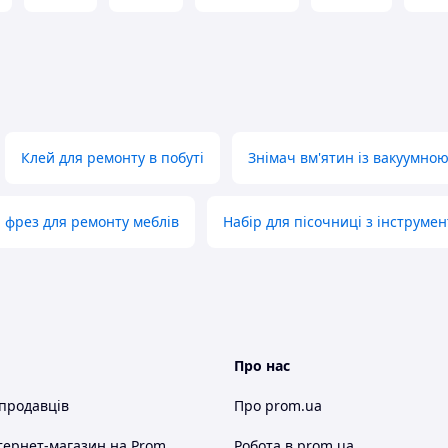
Клей для ремонту в побуті
Знімач вм'ятин із вакуумно
 фрез для ремонту меблів
Набір для пісочниці з інструме
; PZ3, 4; HEX7, 8, 10, 12, 14 мм
Про нас
 продавців
Про prom.ua
тернет-магазин
на Prom
Робота в prom.ua