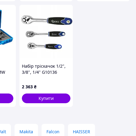
Набір тріскачок 1/2",
BMW
3/8", 1/4" G10136
 S-
GEKO, Набор трещеток
2 363
₴
Купити
alt
Makita
Falcon
HAISSER