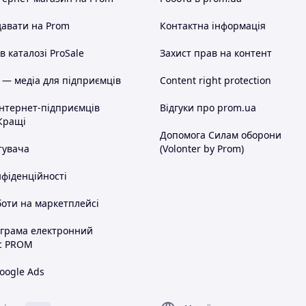
авати на Prom
Контактна інформація
 каталозі ProSale
Захист прав на контент
 — медіа для підприємців
Content right protection
інтернет-підприємців
Відгуки про prom.ua
Кращі
Допомога Силам оборони
тувача
(Volonter by Prom)
нфіденційності
оти на маркетплейсі
ограма електронний
с PROM
oogle Ads