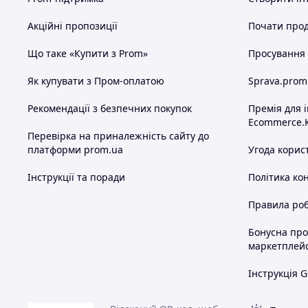
Акційні пропозиції
Почати прод
Що таке «Купити з Prom»
Просування в
Як купувати з Пром-оплатою
Sprava.prom
Рекомендації з безпечних покупок
Премія для 
Ecommerce.
Перевірка на приналежність сайту до
платформи prom.ua
Угода корис
Інструкції та поради
Політика ко
Правила роб
Бонусна пр
маркетплей
Інструкція G