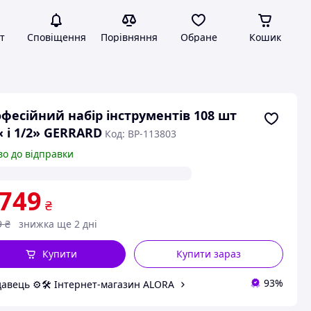
т
Сповіщення
Порівняння
Обране
Кошик
фесійний набір інструментів 108 шт
« і 1/2» GERRARD
Код: BP-113803
во до відправки
 749
₴
9
₴
знижка ще 2 дні
Купити
Купити зараз
93%
авець ⚙️🛠 Інтернет-магазин ALORA