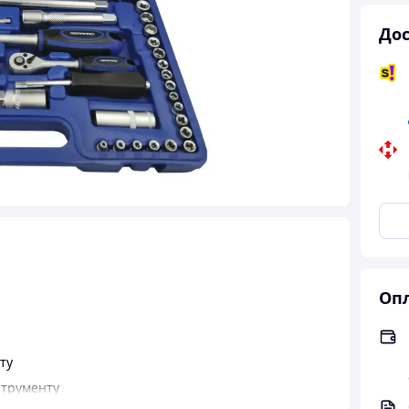
Дос
Опл
ту
струменту