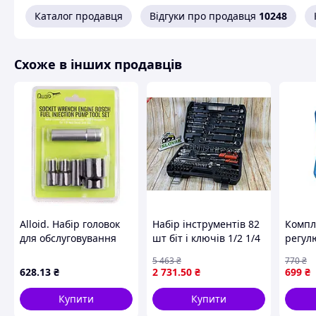
організацію внутрішнього простору:
Каталог продавця
Відгуки про продавця
10248
кожен предмет розміщений у своєму
осередку, що гарантує порядок і
зручність у роботі.
Схоже в інших продавців
Alloid. Набір головок
Набір інструментів 82
Компл
для обслуговування
шт біт і ключів 1/2 1/4
регул
ПНВТ. 5 пр. (НГ-0905)
для ремонту
газор
5 463
₴
770
₴
(00000050781)
автомобілів
Chevro
628
.13
₴
2 731
.50
₴
699
₴
професійний комплект
SATRA
для майстрів
Купити
Купити