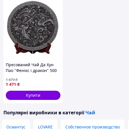
Пресований Чай Да Хун
Пао "Фенікс і дракон" 500
грам
1 479
₴
1 471
₴
Купити
Популярні виробники
в категорії
Чай
Османтус
LOVARE
Собственное производство