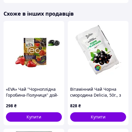
Схоже в інших продавців
«EVA» Чай "Чорноплідна
Вітамінний Чай Чорна
Горобина-Полуниця" дой-
смородина Delicia, 50г., з
пак 50мл. - 12 шт. Україна
цукром
298
₴
828
₴
Купити
Купити