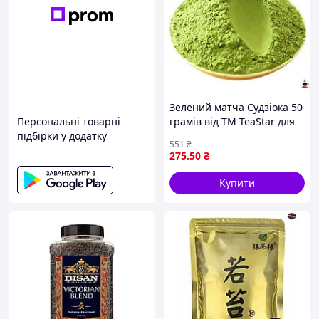
Зелений матча Судзіока 50
Персональні товарні
грамів від TM TeaStar для
підбірки у додатку
справжніх цінувальників
551
₴
японського чаю
275
.50
₴
Купити