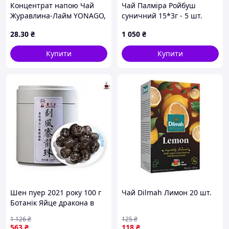
Концентрат напою Чай
Чай Палміра Ройбуш
Журавлина-Лайм YONAGO,
суничний 15*3г - 5 шт.
50г,
Код/Артикул НФ-00003151
28
.30
₴
1 050
₴
Купити
Купити
Шен пуер 2021 року 100 г
Чай Dilmah Лимон 20 шт.
Ботанік Яйце дракона в
металевому пакованні для
1 126
₴
125
₴
справжніх цінувальників
563
₴
118
₴