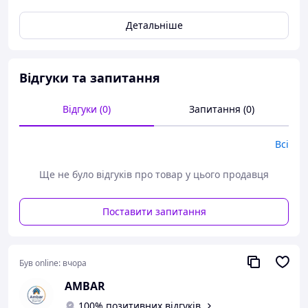
під час лікування атеросклерозу, відновлює тканини
мозку після інсульту, зменшує тканинну гіпоксію.
Детальніше
ВИКОРИСТОВУЄТЬСЯ:
у разі гіпертонії, стенокардії,
порушень мозкового та коронарного кровообігу,
постінсультних станів, бронхіту, пневмонії, застудних
Відгуки та запитання
захворювань, для профілактики та лікування
онкологічних процесів.
Відгуки (0)
Запитання (0)
Всі
Ще не було відгуків про товар у цього продавця
Поставити запитання
Був online:
вчора
AMBAR
100% позитивних відгуків