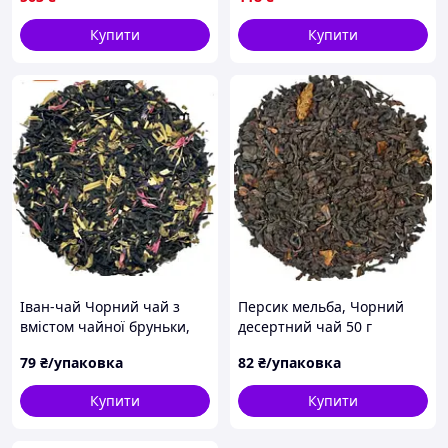
чаю
Купити
Купити
Іван-чай Чорний чай з
Персик мельба, Чорний
вмістом чайної бруньки,
десертний чай 50 г
Іван-чаю, ехінацеї, меліси
79
₴/упаковка
82
₴/упаковка
пелюсток волошки
рожевої і мальви 50 г
Купити
Купити