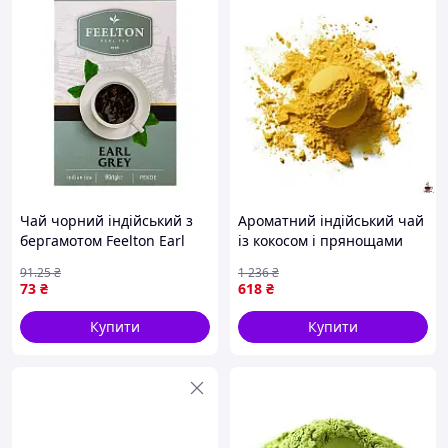
Чай чорний індійський з
Ароматний індійський чай
бергамотом Feelton Earl
із кокосом і прянощами
Grey Pekoe 90 г
Коко Masala Tea для
91
.25
₴
1 236
₴
справжніх гурманів
73
₴
618
₴
Купити
Купити