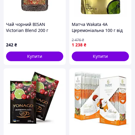
Чай чорний BISAN
Матча Wakata 4А
Victorian Blend 200 г
Церемоніальна 100 г від
Matcha Village для
2 476
₴
справжніх цінувальників
242
₴
1 238
₴
чаю
Купити
Купити