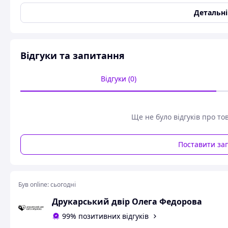
Тип поліграфічного паперу
Некрейдований
Детальн
Кількість сторінок
416
Рік видання
1981
Вага
500 г
Відгуки та запитання
Стан
Вживаний
Відгуки (0)
Формат
Довжина
21 см
Ширина
15 см
Ще не було відгуків про то
📘
Віктор Гюго — «Собор Паризької Богоматері»
Короткий опис:
Поставити за
Безсмертний роман Віктора Гюго — одна з найвидатніших 
драму, глибокий психологізм і романтичну силу почуттів.
читача до середньовічного Парижа XV століття.
Був online:
сьогодні
У центрі сюжету — трагічні долі прекрасної Есмеральди, 
Друкарський двір Олега Федорова
капітана Феба. Їхні пристрасті, ревнощі, кохання й страж
стає символом часу, віри та людської долі.
99% позитивних відгуків