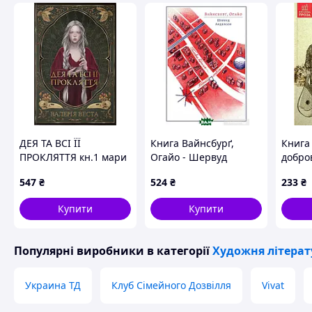
ДЕЯ ТА ВСІ ЇЇ
Книга Вайнсбурґ,
Книга
ПРОКЛЯТТЯ кн.1 мари
Огайо - Шервуд
добро
Потойлісся В.Веста
Андерсон 2021 р. DE
Дерка
547
₴
524
₴
233
₴
Nebo Booklab
Publishing
Купити
Купити
Популярні виробники
в категорії
Художня літерат
Украина ТД
Клуб Сімейного Дозвілля
Vivat