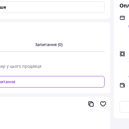
Опл
іше
Запитання (0)
вар у цього продавця
питання
книг світової літератури, що поєднала історичну
«Собор Паризької Богоматері»
переносить
дзвонаря Квазімодо, архідиякона Клода Фролло та
дання розгортаються на тлі величного собору, який