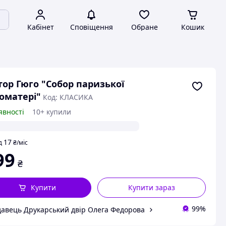
Кабінет
Сповіщення
Обране
Кошик
тор Гюго "Собор паризької
оматері"
Код: КЛАСИКА
явності
10+ купили
17
д
₴
/міс
99
₴
Купити
Купити зараз
99%
авець Друкарський двір Олега Федорова