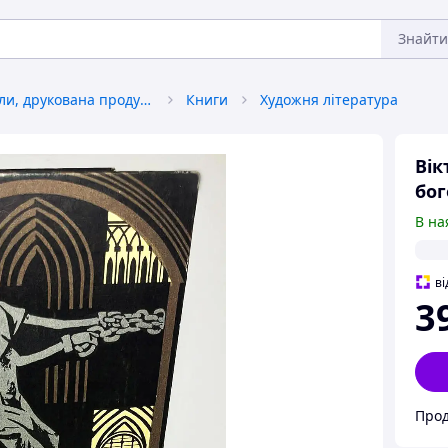
Знайти
Книги, журнали, друкована продукція
Книги
Художня література
Вік
бог
В на
ві
3
Прод