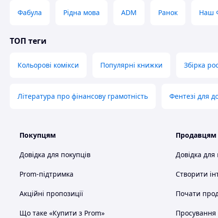
Фабула
Рідна мова
ADM
Ранок
Наш 
ТОП теги
Кольорові комікси
Популярні книжки
Збірка ро
Література про фінансову грамотність
Фентезі для д
Покупцям
Продавцям
Довідка для покупців
Довідка для
Prom-підтримка
Створити ін
Акційні пропозиції
Почати прод
Що таке «Купити з Prom»
Просування в