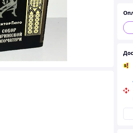
Оп
Дос