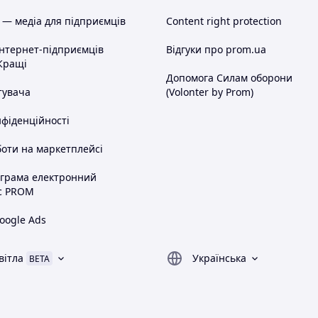
 — медіа для підприємців
Content right protection
інтернет-підприємців
Відгуки про prom.ua
Кращі
Допомога Силам оборони
тувача
(Volonter by Prom)
нфіденційності
оти на маркетплейсі
ограма електронний
с PROM
oogle Ads
вітла
Українська
BETA