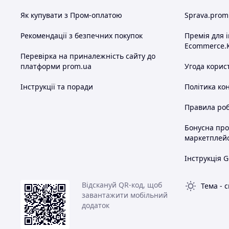
Як купувати з Пром-оплатою
Sprava.prom
Рекомендації з безпечних покупок
Премія для 
Ecommerce.
Перевірка на приналежність сайту до
платформи prom.ua
Угода корис
Інструкції та поради
Політика ко
Правила роб
Бонусна пр
маркетплей
Інструкція G
Відскануй QR-код, щоб
Тема
-
с
завантажити мобільний
додаток