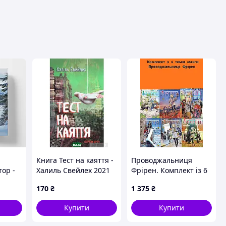
вця
Книга Тест на каяття -
Проводжальниця
тор -
Халиль Свейлех 2021
Фрірен. Комплект із 6
а
р. DE
томів
170
₴
1 375
₴
Купити
Купити