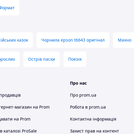
Формат
сійських казок
Чорнила epson t6643 оригінал
Махно
орослих
Острів пасхи
Поезія
Про нас
 продавців
Про prom.ua
тернет-магазин
на Prom
Робота в prom.ua
авати на Prom
Контактна інформація
 каталозі ProSale
Захист прав на контент