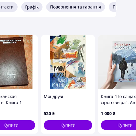
і, історії та духовній красі Парижа. Твір і сьогодні
нтакти
Графік
Повернення та гарантія
Про прода
та великих романів.
канская
Мої друзі
Книга "По слідах
ь. Книга 1
сірого звіра". Ав
Владислав Дерд
520
₴
1 000
₴
Купити
Купити
Купити