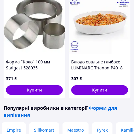
Форма "Коло" 100 мм
Блюдо овальне глибоке
Stalgast 528035
LUMINARC Trianon P4018
371
₴
307
₴
Купити
Купити
Популярні виробники
в категорії
Форми для
випікання
Empire
Silikomart
Maestro
Pyrex
Kamill