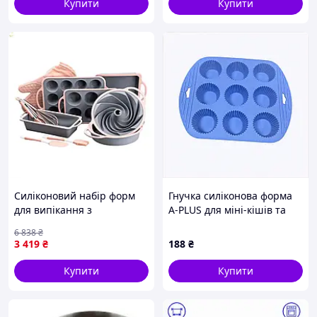
Купити
Купити
Силіконовий набір форм
Гнучка силіконова форма
для випікання з
A-PLUS для міні-кішів та
антипригарним покриттям
десертів, H881C9492
6 838
₴
і кухонними аксесуарами
3 419
₴
188
₴
11 предметів HP34542
Купити
Купити