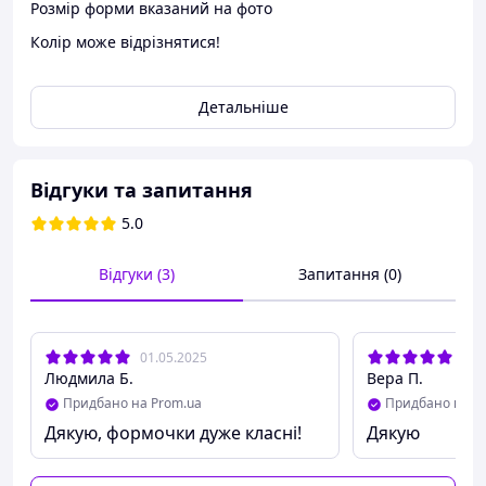
Розмір форми вказаний на фото
Колір може відрізнятися!
Детальніше
Відгуки та запитання
5.0
Відгуки (3)
Запитання (0)
01.05.2025
03.
Людмила Б.
Вера П.
Придбано на Prom.ua
Придбано на P
Дякую, формочки дуже класні!
Дякую