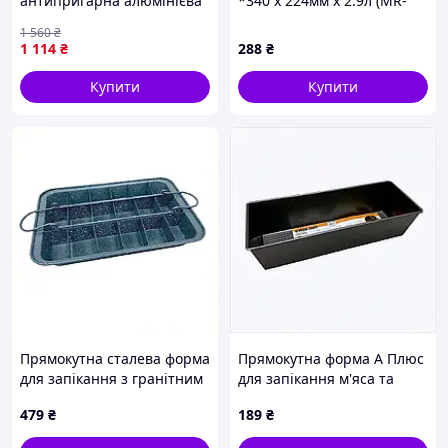
антипригарна алюмінієва
*340 x 224мм x 2.9л (MR-
26 см 3 4 л для кухні
5229)
1 560
₴
коричнева O M S FK-8288
1 114
₴
288
₴
Купити
Купити
Прямокутна сталева форма
Прямокутна форма А Плюс
для запікання з гранітним
для запікання м'яса та
покриттям 8K81C9272
рулетів 87147K9E0K
479
₴
189
₴