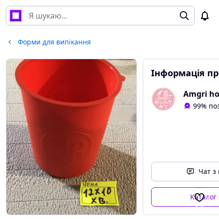
Форми для випікання
Інформація пр
Amgri h
99% поз
Чат з
Каталог