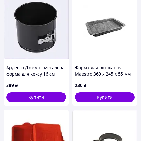
Ардесто Джеміні металева
Форма для випікання
форма для кексу 16 см
Maestro 360 x 245 x 55 мм
роз'ємна, 8853HAC525
(MR-1116-36)
389
₴
230
₴
Купити
Купити