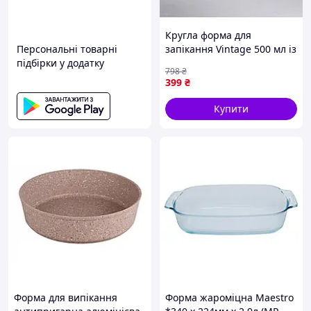
Кругла форма для
Персональні товарні
запікання Vintage 500 мл із
підбірки у додатку
ручками червоного
798
₴
кольору HM04-05 для
399
₴
приготування смачних
страв
Купити
Форма для випікання
Форма жароміцна Maestro