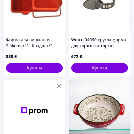
Форма для випікання
Winco 04090 кругла форма
Silikomart \" Квадрат\"
для коржів та тортів,
228x228 mm, h 50 mm
18MPA59028
838
₴
672
₴
(SFT306\/C)
Купити
Купити