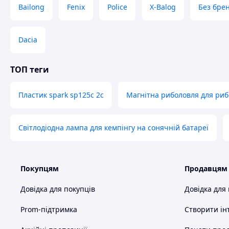
Bailong
Fenix
Police
X-Balog
Без бре
Dacia
ТОП теги
Пластик spark sp125c 2c
Магнітна риболовля для риб
Світлодіодна лампа для кемпінгу на сонячній батареї
Покупцям
Продавцям
Довідка для покупців
Довідка для
Prom-підтримка
Створити ін