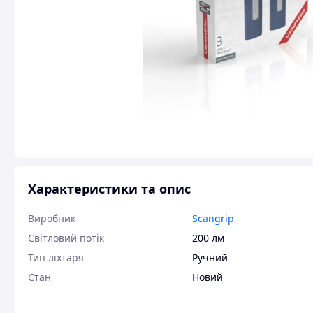
Характеристики та опис
Виробник
Scangrip
Світловий потік
200 лм
Тип ліхтаря
Ручний
Стан
Новий
Ручний ліхтар на акумуляторі SCANGRIP MINI MAG PR