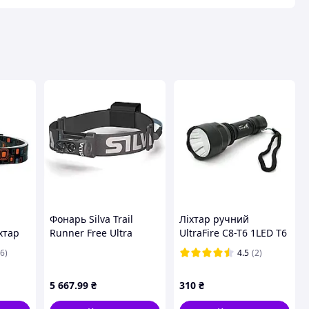
вця
Фонарь Silva Trail
Ліхтар ручний
хтар
Runner Free Ultra
UltraFire C8-T6 1LED T6
(1033-SLV 37807)
3W 5 режимів
6)
4.5
(2)
18650/2800mAh Black
IP44 pelican
5 667
.99
₴
310
₴