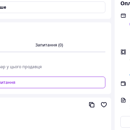
Опл
іше
,
чний ліхтар на акумуляторі,
тар ідеальним помічником для,
 також для будь-яких побутових завдань,
ння яскравості від 10% до 100%,
ою від акумулятора до 8 годин,
ту підвищено до IP54,
Запитання (0)
бом,
ачкам,
вар у цього продавця
 батареї,
питання