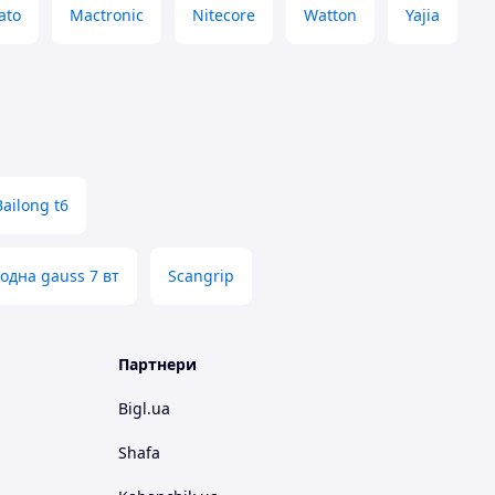
ato
Mactronic
Nitecore
Watton
Yajia
Bailong t6
одна gauss 7 вт
Scangrip
Партнери
Bigl.ua
Shafa