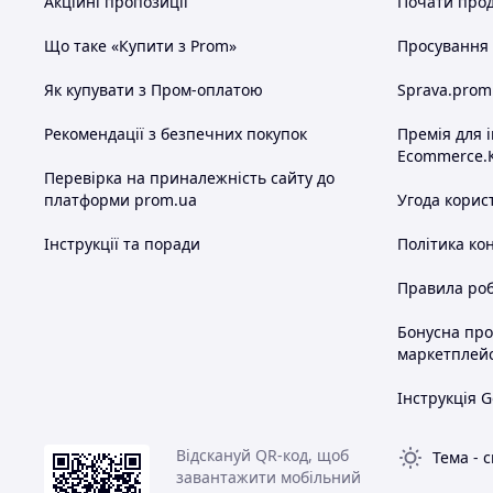
Акційні пропозиції
Почати прод
Що таке «Купити з Prom»
Просування в
Як купувати з Пром-оплатою
Sprava.prom
Рекомендації з безпечних покупок
Премія для 
Ecommerce.
Перевірка на приналежність сайту до
платформи prom.ua
Угода корис
Інструкції та поради
Політика ко
Правила роб
Бонусна пр
маркетплей
Інструкція G
Відскануй QR-код, щоб
Тема
-
с
завантажити мобільний