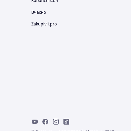
Kabanchik.ua
Вчасно
Zakupivli.pro