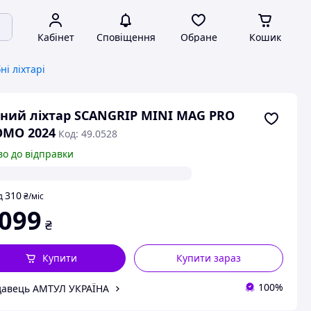
Кабінет
Сповіщення
Обране
Кошик
ні ліхтарі
ний ліхтар SCANGRIP MINI MAG PRO
OMO 2024
Код: 49.0528
во до відправки
310
д
₴
/міс
 099
₴
Купити
Купити зараз
100%
авець АМТУЛ УКРАЇНА