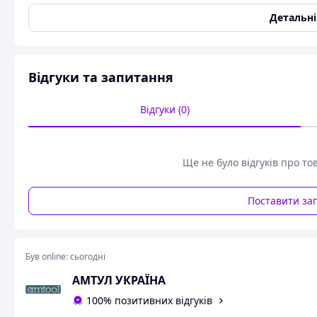
Детальн
Промо 2024 - комплект 2 шт SCANGRIP MINI MAG PRO
Scangrip Mini Mag Pro - потужний і універсальний ру
який зручно носити з собою в кишені, що робить ліх
технічного обслуговування та інспекції автомобіля, а
Відгуки та запитання
Mini Mag Pro оснащений функцією плавного регулюва
світловим потоком 200 люменів і безперервною робот
порівняно з попередньою версією ліхтаря, клас захис
Відгуки (0)
що робить його більш захищеним від води і пилу,
ліхтар можна розміщувати будь-яким зручним спосо
завдяки вбудованому потужному магніту і підвісним г
Ще не було відгуків про то
верхня частина рухлива і повертається на кут 180º,
на лицьову сторону ліхтаря доданий індикатор заряду
Артикул 49.0528
Поставити за
Характеристики:
джерело світла: COB LED,
індекс передачі кольору, CRI: Ra > 80,
освітленість на відстані 0.5 м, люкс: 35...350,
Був online:
сьогодні
потужність світлового потоку, люмен: 20...200,
колірна температура: 6000 к,
АМТУЛ УКРАЇНА
тип батареї: Li-ion,
100% позитивних відгуків
напруга батареї: 3.7 В,