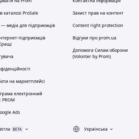
авати на Prom
Контактна інформація
 каталозі ProSale
Захист прав на контент
 — медіа для підприємців
Content right protection
інтернет-підприємців
Відгуки про prom.ua
Кращі
Допомога Силам оборони
тувача
(Volonter by Prom)
нфіденційності
оти на маркетплейсі
ограма електронний
с PROM
oogle Ads
вітла
Українська
BETA