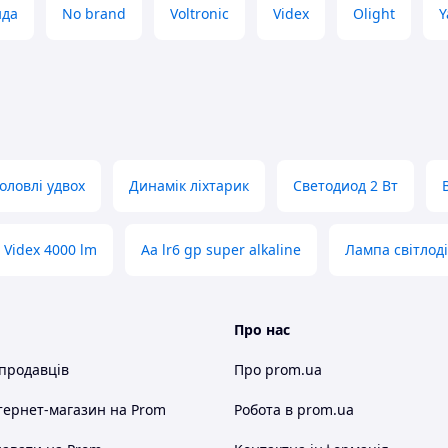
нда
No brand
Voltronic
Videx
Olight
Y
оловлі удвох
Динамік ліхтарик
Светодиод 2 Вт
Videx 4000 lm
Aa lr6 gp super alkaline
Лампа світлоді
Про нас
 продавців
Про prom.ua
тернет-магазин
на Prom
Робота в prom.ua