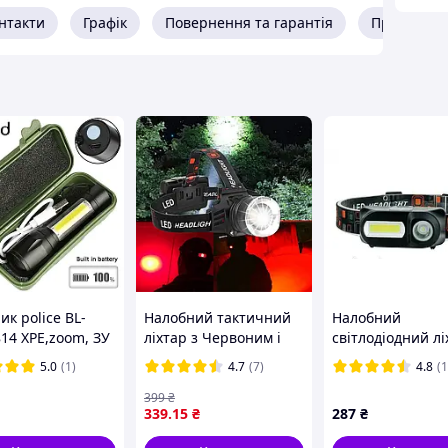
нтакти
Графік
Повернення та гарантія
Про прода
ик police BL-
Налобний тактичний
Налобний
14 XPE,zoom, ЗУ
ліхтар з Червоним і
світлодіодний лі
40 шт./ясть)
Білим світлом зарядка
KX-1804
5.0
(1)
4.7
(7)
4.8
(1
від USB (Type-C)
акумулятор 18650 2 шт
399
₴
339
.15
₴
287
₴