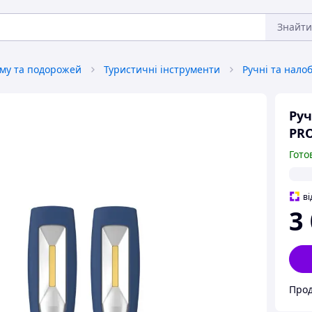
Знайти
зму та подорожей
Туристичні інструменти
Ручні та налоб
Руч
PR
Гото
ві
3
Прод