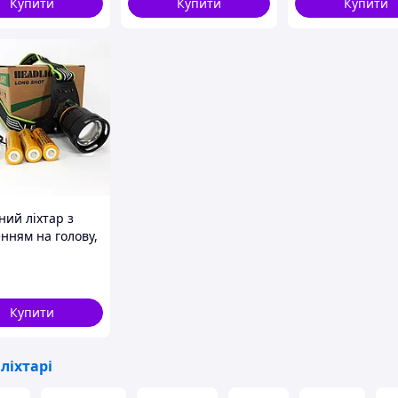
Купити
Купити
Купити
ний ліхтар з
нням на голову,
на лампа, Ліхтар
ову з розсіяним
м LT-61
Купити
 ліхтарі