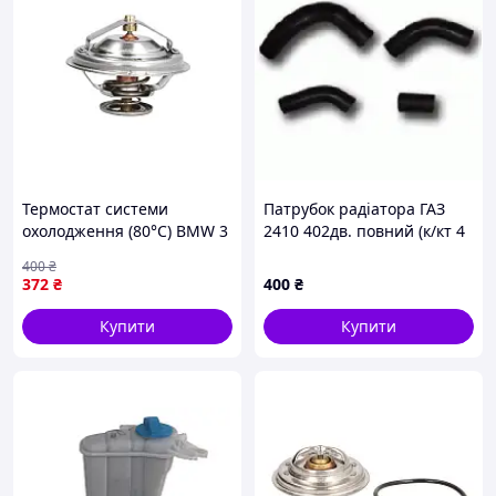
Термостат системи
Патрубок радіатора ГАЗ
охолодження (80°C) BMW 3
2410 402дв. повний (к/кт 4
(E36), 5 (E34), 5 (E39), 7
шт) = РТІ Миколаїв =
400
₴
(E38), FORD GALAXY I,
372
₴
400
₴
GALAXY MK I, GRANADA,
SIERRA II,
Купити
Купити