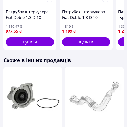
Патрубок інтеркулера
Патрубок інтеркулера
Пат
Fiat Doblo 1.3 D 10-
Fiat Doblo 1.3 D 10-
турб
(турбіна-радіатор)
(турбіна-радіатор) 35659
1.3D
1 110
.97
₴
1 319
₴
1 35
UCEL
BUG
977
.65
₴
1 199
₴
1 23
Купити
Купити
Схоже в інших продавців