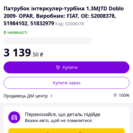
Патрубок інтеркулер-турбіна 1.3MJTD Doblo
2009- OPAR, Виробник: FIAT, OE: 52008378,
51984102, 51832979
Код: 52008378
В наявності
3 139
.50
₴
Купити
Купити зараз
100%
Продавець ДМ центр
Переконайся, що деталь підійде
Вкажи авто, щоб не помилитися