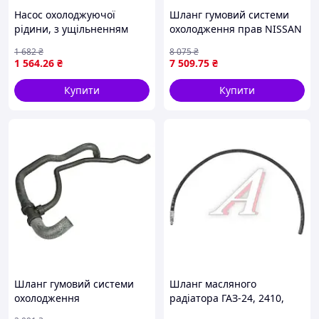
Насос охолоджуючої
Шланг гумовий системи
рідини, з ущільненням
охолодження прав NISSAN
AUDI A3, SEAT CORDOBA,
NV400, OPEL MOVANO B,
1 682
₴
8 075
₴
IBIZA III, IBIZA IV, IBIZA IV
RENAULT MASTER III 2.3D
1 564
.26
₴
7 509
.75
₴
SC, TOLEDO IV, SKODA
02.10- OE RENAULT 14 46
FABIA II,
055 93R
Купити
Купити
Шланг гумовий системи
Шланг масляного
охолодження
радіатора ГАЗ-24, 2410,
(30,5мм/33мм) RENAULT
3302 один штуцер 100см.