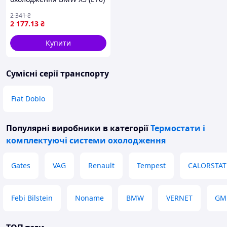
3.0 10.06-03.10 THERMOTEC
2 341
₴
DWB276TT
2 177
.13
₴
Купити
Сумісні серії транспорту
Fiat Doblo
Популярні виробники
в категорії
Термостати і
комплектуючі системи охолодження
Gates
VAG
Renault
Tempest
CALORSTAT 
Febi Bilstein
Noname
BMW
VERNET
GM