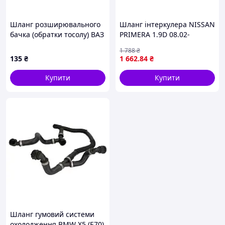
Шланг розширювального
Шланг інтеркулера NISSAN
бачка (обратки тосолу) ВАЗ
PRIMERA 1.9D 08.02-
2110 Q8 1,1м
THERMOTEC DC1105TT
1 788
₴
135
₴
1 662
.84
₴
Купити
Купити
Шланг гумовий системи
охолодження BMW X5 (E70)