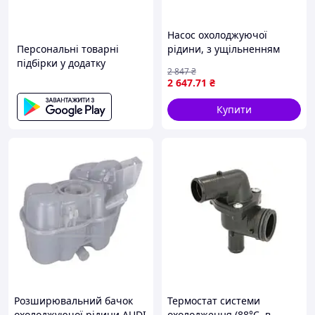
Насос охолоджуючої
Персональні товарні
рідини, з ущільненням
підбірки у додатку
FORD TRANSIT, TRANSIT
2 847
₴
TOURNEO, LDV CONVOY
2 647
.71
₴
2.4D/2.5D 10.83-04.09 SKF
VKPC 84618
Купити
Розширювальний бачок
Термостат системи
охолоджуючої рідини AUDI
охолодження (88°C, в