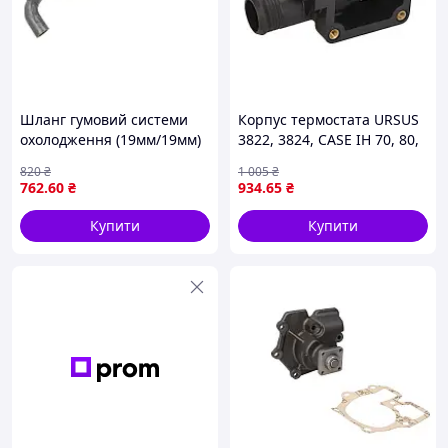
Шланг гумовий системи
Корпус термостата URSUS
охолодження (19мм/19мм)
3822, 3824, CASE IH 70, 80,
OPEL ZAFIRA A 2.0D/2.2D
90, 100 C, 80 C, 90 C,
820
₴
1 005
₴
07.99-06.05 SASIC 3406149
CATERPILLAR 416 C, 428 C,
762
.60
₴
934
.65
₴
438 C, PF290B, CLAAS 907,
Купити
Купити