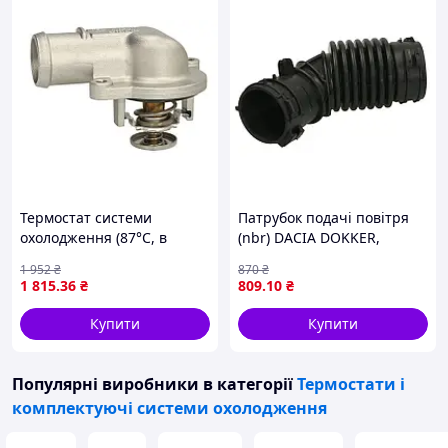
Термостат системи
Патрубок подачі повітря
охолодження (87°C, в
(nbr) DACIA DOKKER,
корпусі) AUDI A8 D4, VW
RENAULT CAPTUR I, CLIO IV
1 952
₴
870
₴
CALIFORNIA T5 CAMPER,
1.3/1.5D 11.12-12.21
1 815
.36
₴
809
.10
₴
MULTIVAN T5, TOUAREG,
THERMOTEC DCR253TT
TRANSPORTER T5
Купити
Купити
Популярні виробники
в категорії
Термостати і
комплектуючі системи охолодження