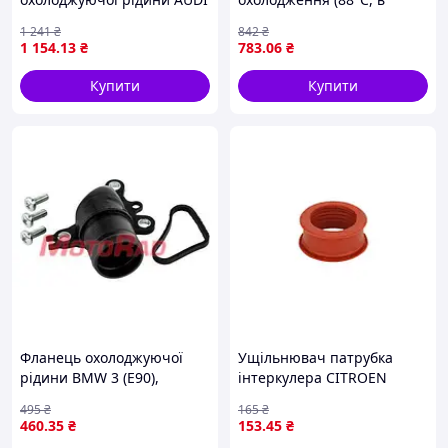
Q4 E-TRON, CUPRA BORN,
корпусі) FORD TRANSIT
1 241
₴
842
₴
FORD CAPRI, FORD USA
2.0D 08.00-05.06
1 154
.13
₴
783
.06
₴
EXPLORER, SKODA ENYAQ
THERMOTEC D2G010TT
IV, VW ID.3, ID.4,
Купити
Купити
Фланець охолоджуючої
Ущільнювач патрубка
рідини BMW 3 (E90),
інтеркулера CITROEN
CITROEN AX, BX, C15, ZX,
BERLINGO, BERLINGO
495
₴
165
₴
NISSAN PRIMASTAR,
MULTISPACE, C2, C3 I, C3 II,
460
.35
₴
153
.45
₴
QASHQAI +2, QASHQAI I, X-
C3 PICASSO, C4, C4 GRAND