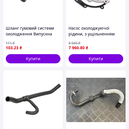
Шланг гумовий системи
Насос охолоджуючої
охолодження Випускна
рідини, з ущільненням
сторона ALFA ROMEO 147,
MERCEDES C (A205), C
111
₴
8 560
₴
156, 159, 166, FIAT BRAVO
(C205), C T-MODEL (S205), C
103
.23
₴
7 960
.80
₴
II, DOBLO, IDEA, MAREA,
(W205), CLS (C257), E (A238),
MULTIPLA,
E
Купити
Купити