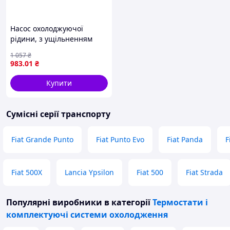
Насос охолоджуючої
рідини, з ущільненням
MITSUBISHI CARISMA, COLT
1 057
₴
V, LANCER V, LANCER VI,
983
.01
₴
LANCER VII, MIRAGE IV,
MIRAGE V, SPACE
Купити
Сумісні серії транспорту
Fiat Grande Punto
Fiat Punto Evo
Fiat Panda
F
Fiat 500X
Lancia Ypsilon
Fiat 500
Fiat Strada
Популярні виробники
в категорії
Термостати і
комплектуючі системи охолодження