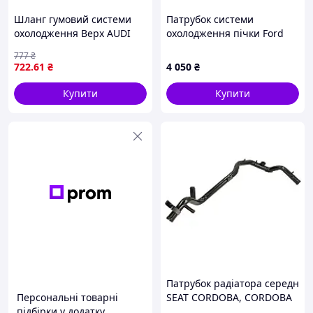
Шланг гумовий системи
Патрубок системи
охолодження Верх AUDI
охолодження пічки Ford
100 C4, 80 B4, CABRIOLET
Ranger TKE 2.2d 2012-15
777
₴
B3, COUPE B3 1.6/2.0/2.8
722
.61
₴
4 050
₴
05.89-07.98 THERMOTEC
DWA001TT
Купити
Купити
Патрубок радіатора середн
Персональні товарні
SEAT CORDOBA, CORDOBA
підбірки у додатку
VARIO, IBIZA II, TOLEDO I,