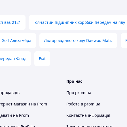
п ваз 2121
Голчастий підшипник коробки передач на яву
и Golf Альхамбра
Ліхтар заднього ходу Daewoo Matiz
передач Форд
Fiat
Про нас
 продавців
Про prom.ua
тернет-магазин
на Prom
Робота в prom.ua
авати на Prom
Контактна інформація
 каталозі ProSale
Захист прав на контент