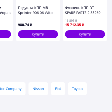
и
Подушка КПП MB
Фланець КПП DT
в/прав
Sprinter 906 06-/Vito
SPARE PARTS 2.35269
RCEDES
(W639) 03-
16 895
₴
01,
980
.74
₴
15 712
.35
₴
3,5-T
 3-T
Купити
Купити
tor Company
Nissan
Fiat
Toyota