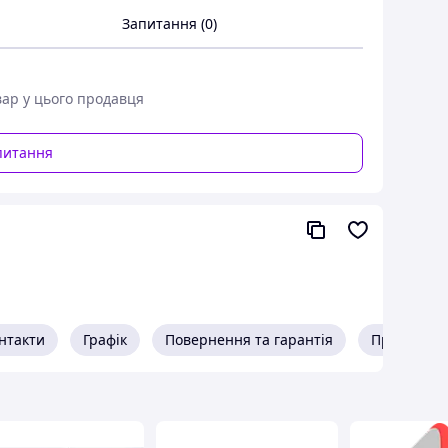
Запитання (0)
вар у цього продавця
питання
нтакти
Графік
Повернення та гарантія
Про прода