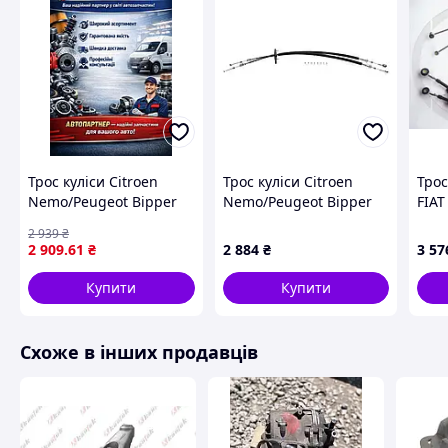
Трос куліси Citroen
Трос куліси Citroen
Трос
Nemo/Peugeot Bipper
Nemo/Peugeot Bipper
FIA
08- (1290/1325) 14.44.52
08- (1290/1325)
МІНІ
2 939
₴
,
14.44.52TD
MULT
2 909
.61
₴
2 884
₴
3 57
BCR
Купити
Купити
Схоже в інших продавців