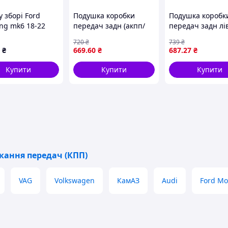
 зборі Ford
Подушка коробки
Подушка коробк
ng mk6 18-22
передач задн (акпп/
передач задн лі
0R80 10 ступ 72к
мкпп) BMW 5 (E60), 5
(акпп/мкпп) ME
720
₴
739
₴
000A, JR3P7000NA
(E61), 5 (F10), 5 (F11), 5
SPRINTER 2-T (B9
₴
669
.60
₴
687
.27
₴
GRAN TURISMO (F07), 6
B902), SPRINTER 
(E63), 6 (E64), 6 (F12),
(B909), SPRINTER
Купити
Купити
Купити
(B903),
кання передач (КПП)
VAG
Volkswagen
КамАЗ
Audi
Ford Mo