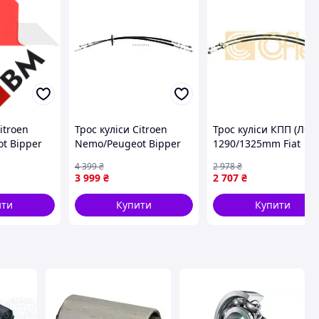
itroen
Трос куліси Citroen
Трос куліси КПП (Л+П
t Bipper
Nemo/Peugeot Bipper
1290/1325mm Fiat
5) 14.44.52
08- (1290/1325) 144452
Fiorino 1.3 JTD 07-
4 399
₴
2 978
₴
CMT-
LINEX
113296 COFLE
3 999
₴
2 707
₴
ити
Купити
Купити