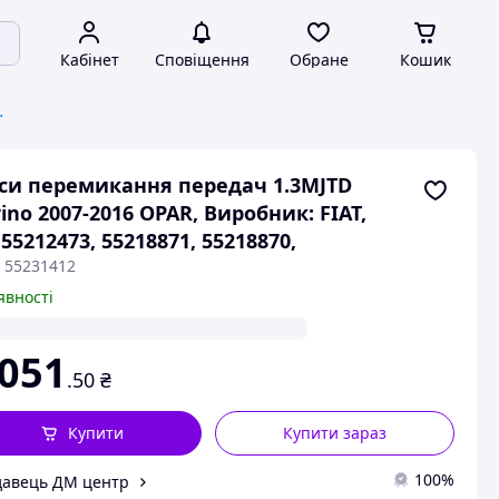
Кабінет
Сповіщення
Обране
Кошик
дач (КПП)
си перемикання передач 1.3MJTD
rino 2007-2016 OPAR, Виробник: FIAT,
 55212473, 55218871, 55218870,
: 55231412
явності
 051
.50
₴
Купити
Купити зараз
100%
авець ДМ центр