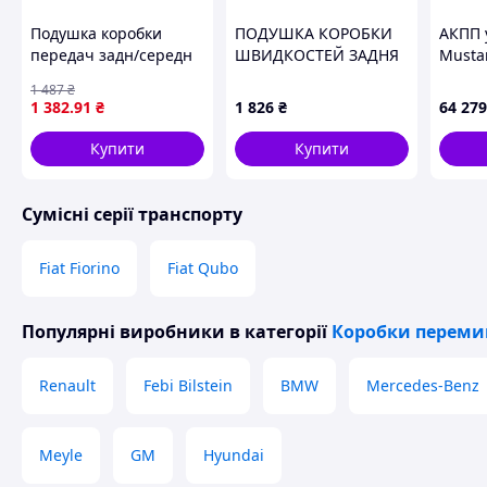
Подушка коробки
ПОДУШКА КОРОБКИ
АКПП у
передач задн/середн
ШВИДКОСТЕЙ ЗАДНЯ
Musta
(акпп/мкпп) AUDI A4
FEBEST BZM2059ATR
2.3T 1
1 487
₴
ALLROAD B8, A4 B8, A5,
JR3Z7
1 382
.91
₴
1 826
₴
64 279
A6 C7, A7, Q5,
PORSCHE MACAN 2.0-
Купити
Купити
4.2 06.07-
Сумісні серії транспорту
Fiat Fiorino
Fiat Qubo
Популярні виробники
в категорії
Коробки переми
Renault
Febi Bilstein
BMW
Mercedes-Benz
Meyle
GM
Hyundai