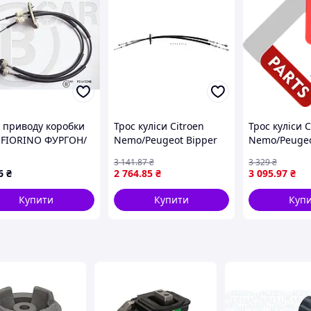
 приводу коробки
Трос куліси Citroen
Трос куліси C
T FIORINO ФУРГОН/
Nemo/Peugeot Bipper
Nemo/Peugeo
ВЕН (225_) 1.3 D
08- (1290/1325)
08- (1290/132
3 141
.87
₴
3 329
₴
IJET 1.3 2009.07 -
Крос код SK
6
₴
2 764
.85
₴
3 095
.97
₴
 001FT845
1520099
Купити
Купити
Куп