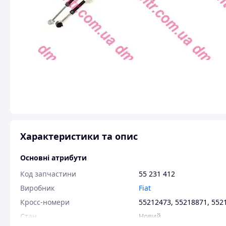
Характеристики та опис
Основні атрибути
Код запчастини
55 231 412
Виробник
Fiat
Кросс-номери
55212473, 55218871, 552
Стан
Новий