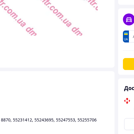
UA
Дос
18870, 55231412, 55243695, 55247553, 55255706