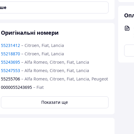
іше
Опл
Оригінальні номери
, Виробник: FIAT, OE: 55212473, 55218871,
55231412
–
Citroen, Fiat, Lancia
55218870
–
Citroen, Fiat, Lancia
55243695
–
Alfa Romeo, Citroen, Fiat, Lancia
55247553
–
Alfa Romeo, Citroen, Fiat, Lancia
55255706
–
Alfa Romeo, Citroen, Fiat, Lancia, Peugeot
0000055243695
–
Fiat
0000055247553
–
Fiat
Показати ще
5255707
–
Citroen, Fiat, Peugeot
1624216680
–
Citroen