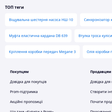
ТОП теги
Віщувальна шестерня насоса НШ-10
Синхронізатор к
Муфта еластична кардана DB 639
Втулка троса куліс
Кріплення коробки передач Megane 3
Олія коробки 
Покупцям
Продавцям
Довідка для покупців
Довідка для
Prom-підтримка
Створити ін
Акційні пропозиції
Почати прод
Що таке «Купити з Prom»
Просування в