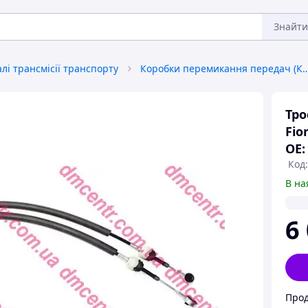
Знайти
лі трансмісії транспорту
Коробки перемикання пере
Тро
Fio
OE:
Код
В на
6
Прод