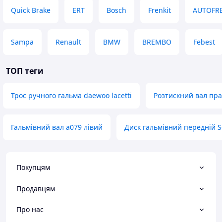
Quick Brake
ERT
Bosch
Frenkit
AUTOFRE
Sampa
Renault
BMW
BREMBO
Febest
ТОП теги
Трос ручного гальма daewoo lacetti
Розтискний вал пра
Гальмівний вал a079 лівий
Диск гальмівний передній S
Покупцям
Продавцям
Про нас