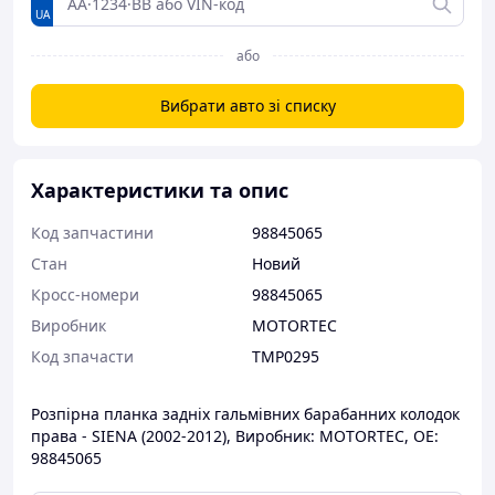
UA
або
Вибрати авто зі списку
Характеристики та опис
Код запчастини
98845065
Стан
Новий
Кросс-номери
98845065
Виробник
MOTORTEC
Код зпачасти
TMP0295
Розпірна планка задніх гальмівних барабанних колодок
права - SIENA (2002-2012), Виробник: MOTORTEC, OE:
98845065