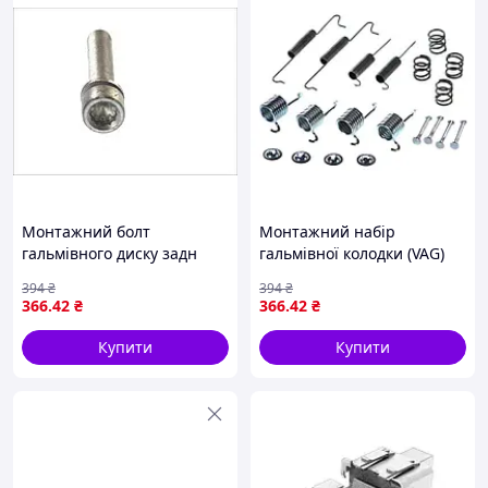
Монтажний болт
Монтажний набір
гальмівного диску задн
гальмівної колодки (VAG)
(M12x1,5x77 упаковка 2 шт)
VW LT 28-35 I 2.4/2.4D/2.7D
394
₴
394
₴
SKODA OCTAVIA II, SUPERB
11.75-06.96 QUICK BRAKE
366
.42
₴
366
.42
₴
II, VW GOLF PLUS, GOLF
105-0649
PLUS V, GOLF V,
Купити
Купити