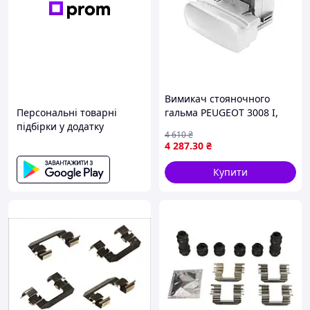
Вимикач стояночного
Персональні товарні
гальма PEUGEOT 3008 I,
підбірки у додатку
5008 1.2-2.0DH 06.09-03.17
4 610
₴
OE PEUGEOT 470706
4 287
.30
₴
Купити