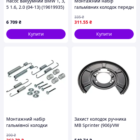
Насос вакуумний BMW 1, 3,
Монтажний набір
5 1.6, 2.0 (04-13) (19619935)
гальмівних колодок передн
VIKA Premium
TOYOTA AVENSIS 1.6-2.0D
335
₴
09.97-02.03 QUICK BRAKE
6 709
₴
311
.55
₴
109-0125
Купити
Купити
Монтажний набір
Захист колодок ручника
гальмівної колодки
MB Sprinter (906)/VW
(SUMITOMO) HYUNDAI
Crafter 06-
390
₴
ACCENT, ACCENT I, PONY,