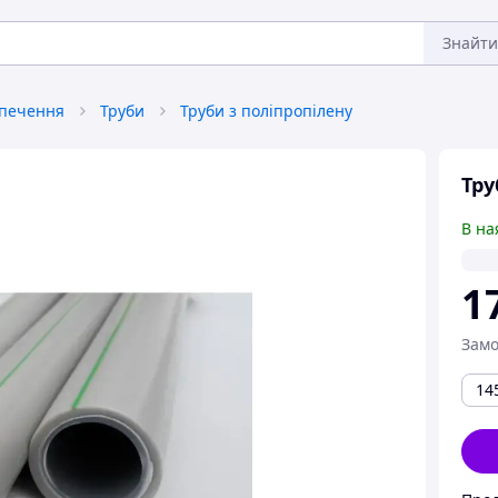
Знайти
зпечення
Труби
Труби з поліпропілену
Тру
В на
1
Замо
14