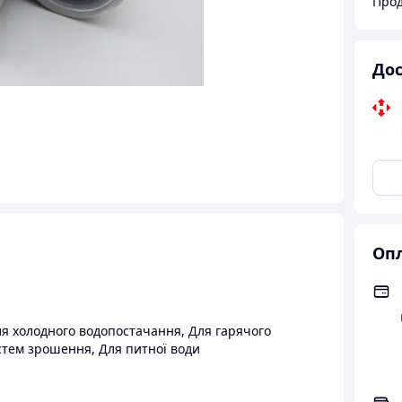
Дос
Опл
я холодного водопостачання
,
Для гарячого
стем зрошення
,
Для питної води