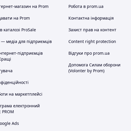
тернет-магазин
на Prom
Робота в prom.ua
авати на Prom
Контактна інформація
 каталозі ProSale
Захист прав на контент
 — медіа для підприємців
Content right protection
інтернет-підприємців
Відгуки про prom.ua
Кращі
Допомога Силам оборони
тувача
(Volonter by Prom)
нфіденційності
оти на маркетплейсі
ограма електронний
с PROM
oogle Ads