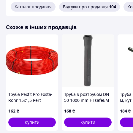
Каталог продавця
Відгуки про продавця
104
Ко
Схоже в інших продавців
Труба Pexfit Pro Fosta-
Труба з розтрубом DN
Труба 
Rohr 15x1,5 Pert
50 1000 mm HTsafeEM
м, кут
(616519)
162
₴
168
₴
184
₴
Купити
Купити