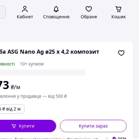
Кабінет
Сповіщення
Обране
Кошик
ба ASG Nano Ag ø25 х 4,2 композит
явності
10+ купили
73
₴/м
влення у продавця — від 500 ₴
5
₴
від 2 м
Купити
Купити зараз
95%