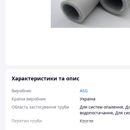
Характеристики та опис
Виробник
ASG
Країна виробник
Україна
Область застосування труби
Для систем опалення
,
Дл
водопостачання
,
Для си
Перетин труби
Кругле
Зовнішній діаметр
25 мм