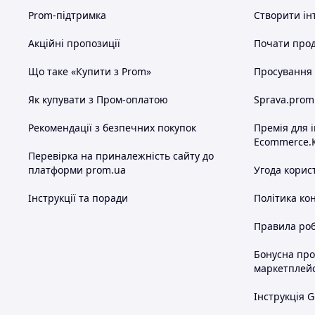
Prom-підтримка
Створити ін
Акційні пропозиції
Почати прод
Що таке «Купити з Prom»
Просування в
Як купувати з Пром-оплатою
Sprava.prom
Рекомендації з безпечних покупок
Премія для 
Ecommerce.
Перевірка на приналежність сайту до
платформи prom.ua
Угода корис
Інструкції та поради
Політика ко
Правила роб
Бонусна пр
маркетплей
Інструкція G