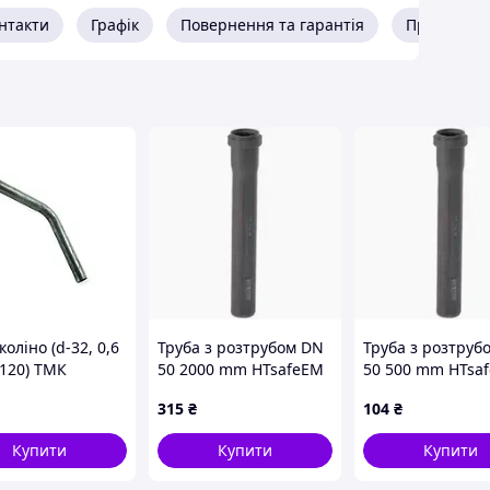
нтакти
Графік
Повернення та гарантія
Про прода
коліно (d-32, 0,6
Труба з розтрубом DN
Труба з розтруб
 120) ТМК
50 2000 mm HTsafeEM
50 500 mm HTsa
315
₴
104
₴
Купити
Купити
Купити