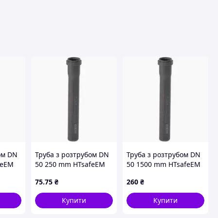
вця
ом DN
Труба з розтрубом DN
Труба з розтрубом DN
feEM
50 250 mm HTsafeEM
50 1500 mm HTsafeEM
75
.75
₴
260
₴
Купити
Купити