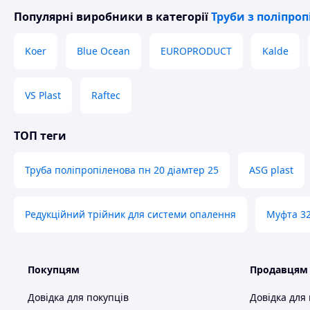
Популярні виробники
в категорії
Труби з поліпроп
Koer
Blue Ocean
EUROPRODUCT
Kalde
VS Plast
Raftec
ТОП теги
Труба поліпропіленова пн 20 діамтер 25
ASG plast
Редукційний трійник для системи опалення
Муфта 32
Покупцям
Продавцям
Довідка для покупців
Довідка для