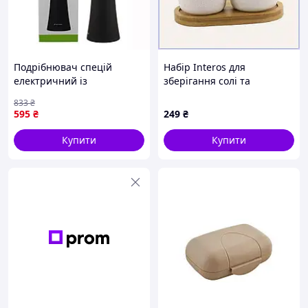
закривається, зберігаючи свіжість спецій.
Подрібнювач спецій
Набір Interos для
електричний із
зберігання солі та
керамічним механізмом
меленого перцю
833
₴
для кухні 1 шт чорний
83P80M0K58
595
₴
249
₴
Kamille FK-10936
Купити
Купити