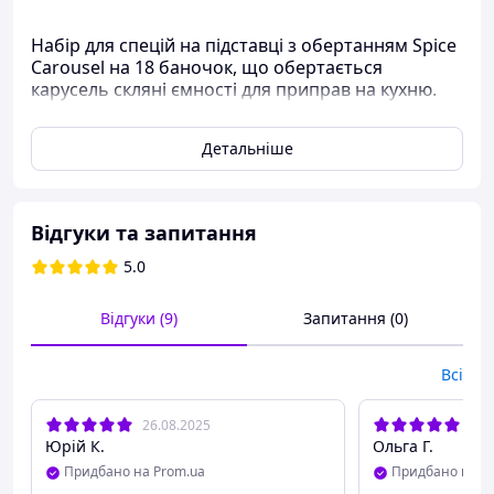
Набір для спецій на підставці з обертанням Spice
Carousel на 18 баночок, що обертається
карусель скляні ємності для приправ на кухню.
Детальніше
Відгуки та запитання
5.0
Відгуки (9)
Запитання (0)
Всі
26.08.2025
06.
Юрій К.
Ольга Г.
Придбано на Prom.ua
Придбано на P