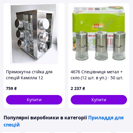
Прямокутна стійка для
4676 Спецівниця метал +
спецій Камілла 12
скло (12 шт. в уп.) - 50 шт.
предметів, 6740HK382
759
₴
2 237
₴
Купити
Купити
Популярні виробники
в категорії
Приладдя для
спецій