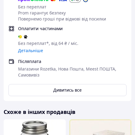
Без переплат
Prom гарантує безпеку
Повернемо гроші при відмові від посилки
Оплатити частинами
Особливістю каруселі є її обертається підставка на 360°,
яка дозволяє швидко знаходити потрібну баночку,
просто обертаючи її. У комплект входять 18 баночок з
Без переплат*, від 64 ₴ / міс.
безсвинцевого скла, що дозволяє зручно зберігати різні
Детальніше
спеції, каву, крупи та перець. Практичний та
ергономічний дизайн допомагає заощадити місце на
Післяплата
кухні, особливо в маленьких приміщеннях.
Магазини Rozetka, Нова Пошта, Meest ПОШТА,
Самовивіз
Дивитись все
Схоже в інших продавців