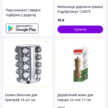
Мильниця дорожня (какао)
Характеристики:
Персональні товарні
Код/Артикул 124075
підбірки у додатку
Колір: чорний
78
₴
Матеріал: АБС-пластик, ПП, скло
Розмір: 26х23х34 см
Купити
Ємність: 18 баночок
Підходить для зберігання спецій, перцю, кави,
круп та інших продуктів.
Використання: будинок, кухня, вечірки та інші
події
Скляні баночки для
Дерев'яний млин для
приправ 16 шт на
перцю та солі 17 см
металевому каркасі
EMPIRE для кухні стильний
560
₴