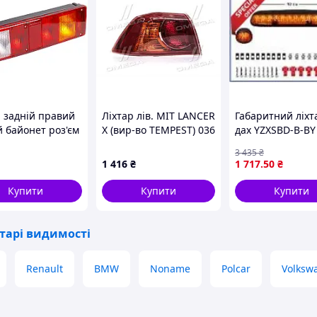
р задній правий
Ліхтар лів. MIT LANCER
Габаритний ліхт
й байонет роз'єм
X (вир-во TEMPEST) 036
дах YZXSBD-B-BY
AC)
0359 F1C
YELLOW
3 435
₴
1 416
₴
1 717
.50
₴
Купити
Купити
Купити
іхтарі видимості
Renault
BMW
Noname
Polcar
Volksw