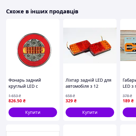
Схоже в інших продавців
Фонарь задний
Ліхтар задній LED для
Габар
круглый LED с
автомобіля з 12
LED з
динамическим
світлодіодами
ліхтар
1 653
₴
658
₴
378
₴
указателем поворота
вологозахисту IP65
приче
826
.50
₴
329
₴
189
₴
12-24 V
яскраве освітлення
для ф
Купити
Купити