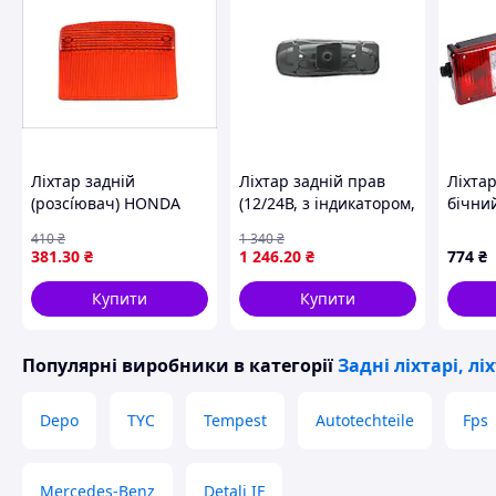
Ліхтар задній
Ліхтар задній прав
Ліхта
(розсі́ювач) HONDA
(12/24В, з індикатором,
бічни
MTX, XL, XR, XRV 50-750
світло протитуманних
(в-во 
410
₴
1 340
₴
1975-2012 VICMA 7161
фар, світло заднього
381
.30
₴
1 246
.20
₴
774
₴
ходу, із стоп-с
Купити
Купити
Популярні виробники
в категорії
Задні ліхтарі, л
Depo
TYC
Tempest
Autotechteile
Fps
Mercedes-Benz
Detali IF