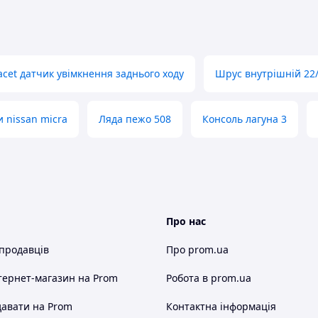
acet датчик увімкнення заднього ходу
Шрус внутрішній 22/
 nissan micra
Ляда пежо 508
Консоль лагуна 3
Про нас
 продавців
Про prom.ua
тернет-магазин
на Prom
Робота в prom.ua
авати на Prom
Контактна інформація