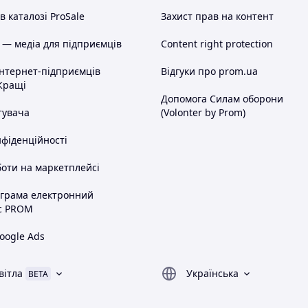
 каталозі ProSale
Захист прав на контент
 — медіа для підприємців
Content right protection
інтернет-підприємців
Відгуки про prom.ua
Кращі
Допомога Силам оборони
тувача
(Volonter by Prom)
нфіденційності
оти на маркетплейсі
ограма електронний
с PROM
oogle Ads
вітла
Українська
BETA