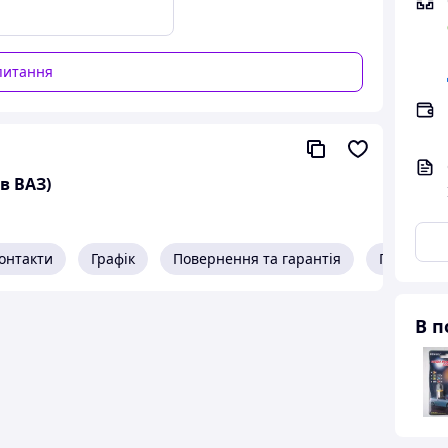
питання
в ВАЗ)
онтакти
Графік
Повернення та гарантія
Про прод
В п