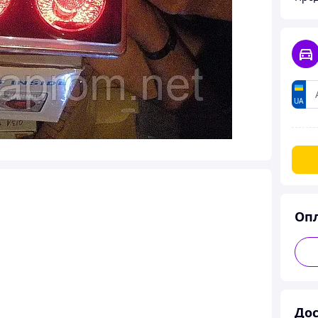
UA
Оп
Дос