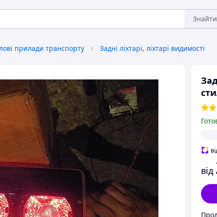
Знайти
тлові прилади транспорту
Задні ліхтарі, ліхтарі видимості
Зад
сти
Гото
ві
від