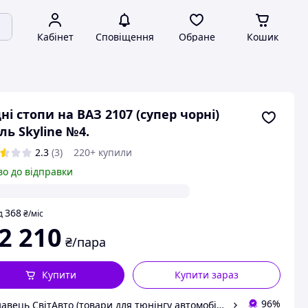
Кабінет
Сповіщення
Обране
Кошик
ні стопи на ВАЗ 2107 (супер чорні)
ль Skyline №4.
2.3
(3)
220+ купили
во до відправки
368
д
₴
/міс
2 210
₴/пара
Купити
Купити зараз
96%
Продавець СвітАвто (товари для тюнінгу автомобілів ВАЗ)