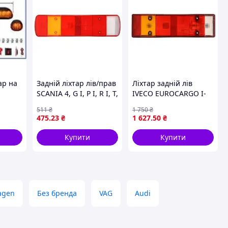
ар на
Задній ліхтар лів/прав
Ліхтар задній лів
SCANIA 4, G I, P I, R I, T,
IVECO EUROCARGO I-
VOLVO FH12, FH16,
III, DAILY II 05.96-07.07
511
₴
1 750
₴
FM10, FM12 08.93-
TRUCKLIGHT TL-IV001L
475
.23
₴
1 627
.50
₴
TRUCKLIGHT TL-
VO005L/R
Купити
Купити
agen
Без бренда
VAG
Audi