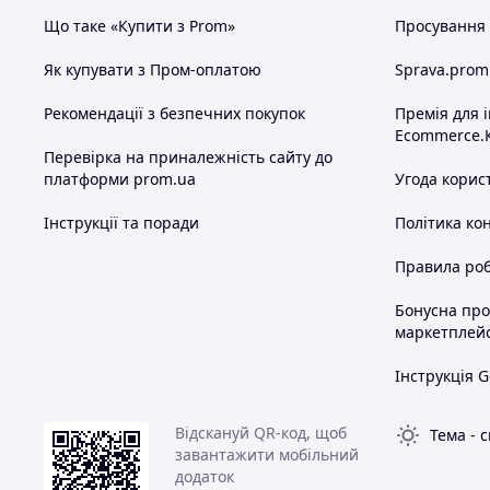
Що таке «Купити з Prom»
Просування в
Як купувати з Пром-оплатою
Sprava.prom
Рекомендації з безпечних покупок
Премія для 
Ecommerce.
Перевірка на приналежність сайту до
платформи prom.ua
Угода корис
Інструкції та поради
Політика ко
Правила роб
Бонусна пр
маркетплей
Інструкція G
Відскануй QR-код, щоб
Тема
-
с
завантажити мобільний
додаток