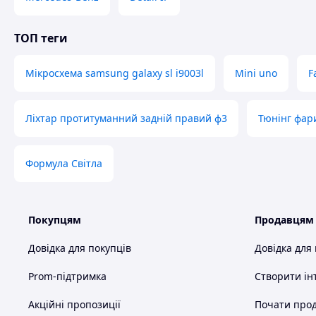
ТОП теги
Мікросхема samsung galaxy sl i9003l
Mini uno
F
Ліхтар протитуманний задній правий ф3
Тюнінг фари
Формула Світла
Покупцям
Продавцям
Довідка для покупців
Довідка для
Prom-підтримка
Створити ін
Акційні пропозиції
Почати прод