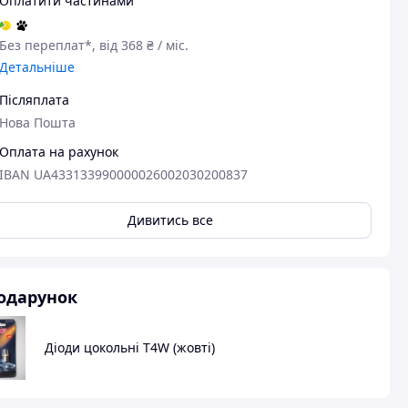
Оплатити частинами
Без переплат*, від 368 ₴ / міс.
Детальніше
Післяплата
Нова Пошта
Оплата на рахунок
IBAN UA433133990000026002030200837
Дивитись все
авця
одарунок
Діоди цокольні T4W (жовті)