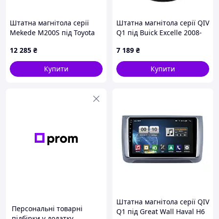
Штатна магнітола серії
Штатна магнітола серії QIV
Mekede M200S під Toyota
Q1 під Buick Excelle 2008-
Land Cruiser LC 100-A 2003-
2018 (F1) 10 дюймів
12 285
₴
7 189
₴
2008 (F1) (W2) 9 дюймів
Купити
Купити
Штатна магнітола серії QIV
Персональні товарні
Q1 під Great Wall Haval H6
підбірки у додатку