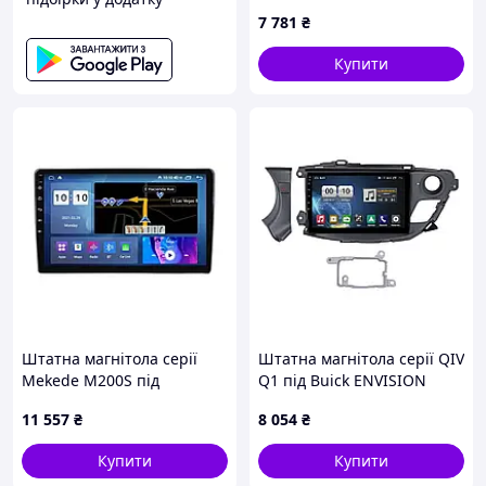
2015-2019 (W1) 10 дюймів
7 781
₴
Купити
Штатна магнітола серії
Штатна магнітола серії QIV
Mekede M200S під
Q1 під Buick ENVISION
Mitsubishi Outlander 1
2014-2018 (W3) 10 дюймів
11 557
₴
8 054
₴
2002-2008 (F2) 9 дюймів
Купити
Купити