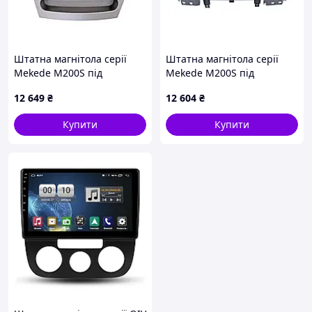
Штатна магнітола серії
Штатна магнітола серії
Mekede M200S під
Mekede M200S під
Mitsubishi Galant 2004-
Chevrolet Menlo 2019+ (F1)
12 649
₴
12 604
₴
2010; Grunder 2007-2012
9 дюймів
(W2) 9 дюймів
Купити
Купити