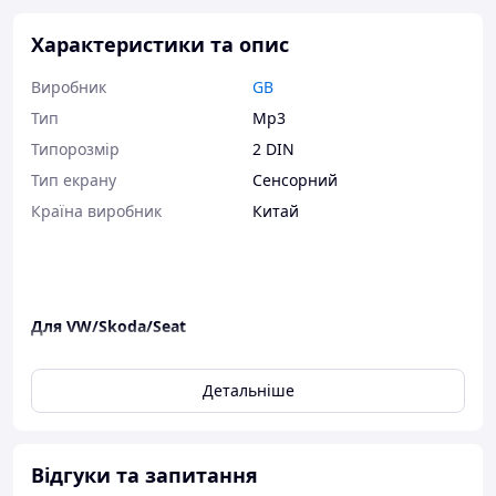
Характеристики та опис
Виробник
GB
Тип
Mp3
Типорозмір
2 DIN
Тип екрану
Сенсорний
Країна виробник
Китай
Для VW/Skoda/Seat
For VW Golf 5 (2003-2008)
For VW Golf 6 (2009-2013)
Детальніше
For VW Polo 6R 2009-2014
For VW Amarok 2010-2013
For VW Caddy 2003-2018
For VW EOS 2006-2013
Відгуки та запитання
For VW Jetta (2005-2013)