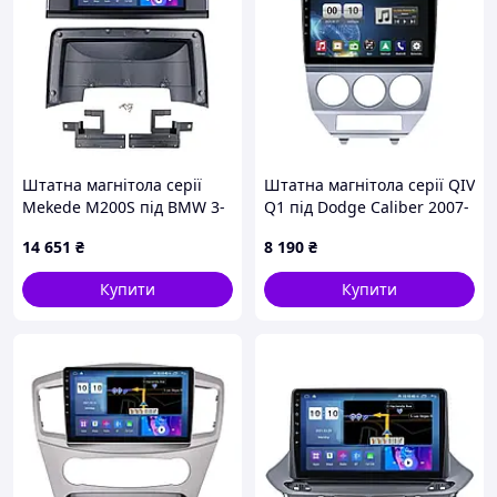
Штатна магнітола серії
Штатна магнітола серії QIV
Mekede M200S під BMW 3-
Q1 під Dodge Caliber 2007-
Series (F30/F31/F34/F35/F80)
2010 10 дюймів
14 651
₴
8 190
₴
2012-2019 9 дюймів
Купити
Купити