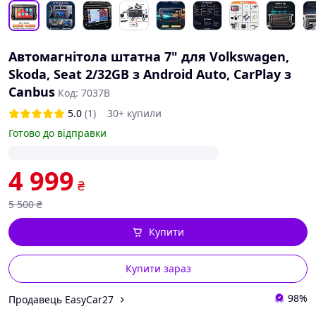
Автомагнітола штатна 7" для Volkswagen,
Skoda, Seat 2/32GB з Android Auto, CarPlay з
Canbus
Код: 7037B
5.0
(1)
30+ купили
Готово до відправки
4 999
₴
5 500
₴
Купити
Купити зараз
98%
Продавець EasyCar27