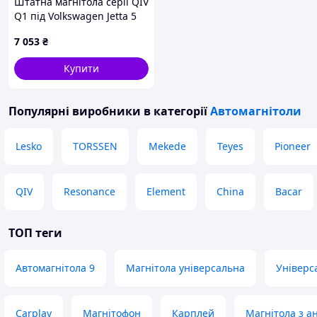
Штатна магнітола серії QIV
Q1 під Volkswagen Jetta 5
2005-2010 Sagitar 2006-
7 053
₴
2012 (F1) (W1) 10 дюймів
Купити
Популярні виробники
в категорії
Автомагнітоли
Lesko
TORSSEN
Mekede
Teyes
Pioneer
QIV
Resonance
Element
China
Bacar
ТОП теги
Автомагнітола 9
Магнітола універсальна
Універса
Carplay
Магнітофон
Карплей
Магнітола з а