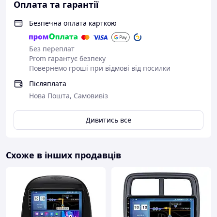
Оплата та гарантії
Безпечна оплата карткою
Без переплат
Prom гарантує безпеку
Повернемо гроші при відмові від посилки
Технічні характеристики:
Післяплата
Нова Пошта, Самовивіз
Система: Android 13
Розмір екрана: 7''
Пам'ять: 2 ГБ-32ГБ
Дивитись все
Роздільна здатність екрана: 1024*600
Дзеркальне посилання: Android/IOS
Вихідна потужність: 4*45 Вт
Схоже в інших продавців
Робоча температура: -10°C-60°C
Функція керування кермовим колесом: Підтримка
Версія Bluetooth: 5.1
Чип підсилювача потужності: TDA7388
Радіодіапазон: FM
Відеовихід: Підтримка
Карти: Вбудовані офлайн-карти.