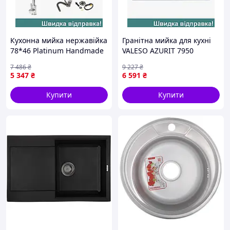
Кухонна мийка нержавійка
Гранітна мийка для кухні
78*46 Platinum Handmade
VALESO AZURIT 7950
з кухонним змішувачем +
матова Антрацит
7 486
₴
9 227
₴
дозатор та коландер
5 347
₴
6 591
₴
Купити
Купити