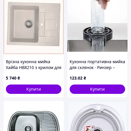
Врізна кухонна мийка
Кухонна портативна мийка
Хайба HB8210 з крилом для
для склянок · Ринзер –
сушіння, 6122E809H
ополіскувач келихів,
5 740
₴
123
.02
₴
кухлів, пляшок
Купити
Купити