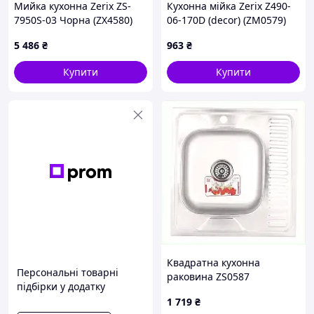
Мийка кухонна Zerix ZS-
Кухонна мійка Zerix Z490-
7950S-03 Чорна (ZX4580)
06-170D (decor) (ZM0579)
5 486
₴
963
₴
Купити
Купити
Квадратна кухонна
Персональні товарні
раковина ZS0587
підбірки у додатку
нержавіюча сталь 18 см
1 719
₴
глибиною PE637341E4