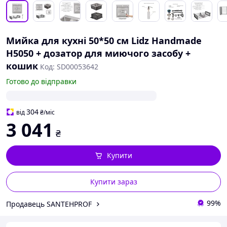
Мийка для кухні 50*50 см Lidz Handmade
H5050 + дозатор для миючого засобу +
кошик
Код: SD00053642
Готово до відправки
304
від
₴
/міс
3 041
₴
Купити
Купити зараз
99%
Продавець SANTEHPROF