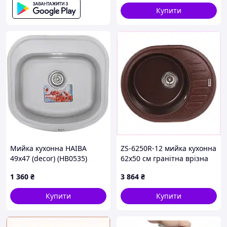
Купити
Мийка кухонна HAIBA
ZS-6250R-12 мийка кухонна
49x47 (decor) (HB0535)
62х50 см гранітна врізна
4979375KX
1 360
₴
3 864
₴
Купити
Купити