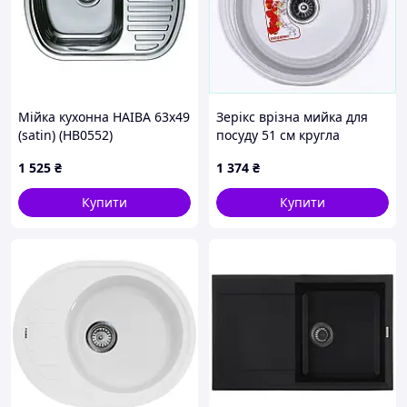
Мійка кухонна HAIBA 63x49
Зерікс врізна мийка для
(satin) (HB0552)
посуду 51 см кругла
сталева, K4X352174
1 525
₴
1 374
₴
Купити
Купити