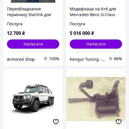
Переобладнання
Модифікаця на 6×6 для
терміналу Starlink для
Mercedes-Benz G-Class
авто
W463A / W465
Послуга
Послуга
12 700
₴
5 016 000
₴
Написати
Написати
100%
86%
Armored Shop
Kengur Tuning - запчастини, автотюнінг, аксесуари