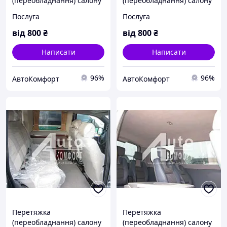
(переобладнання) салону
(переобладнання) салону
Nissan Primastar (Нісан
Mercedes-Benz Vito
Послуга
Послуга
Примастар)
(Мерседес-Бенц Віто)
від
800
₴
від
800
₴
Написати
Написати
96%
96%
AвтоКомфорт
AвтоКомфорт
Перетяжка
Перетяжка
(переобладнання) салону
(переобладнання) салону