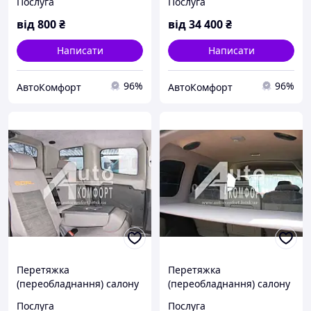
Послуга
Послуга
Берлінго)
від
800
₴
від
34 400
₴
Написати
Написати
96%
96%
AвтоКомфорт
AвтоКомфорт
Перетяжка
Перетяжка
(переобладнання) салону
(переобладнання) салону
Peugeot Bipper (Пежо
Renault Kangoo (Рено
Послуга
Послуга