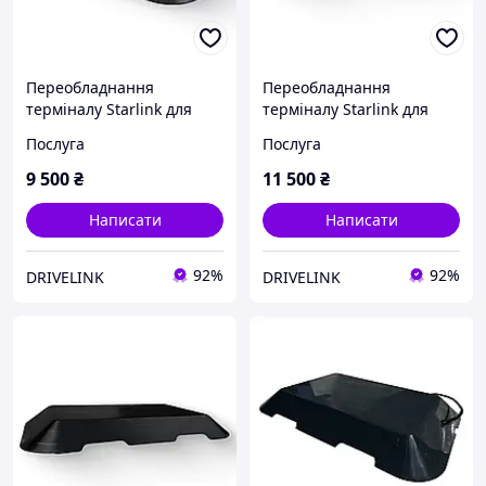
Переобладнання
Переобладнання
терміналу Starlink для
терміналу Starlink для
авто, Drivelink Basic
авто, Drivelink Standart
Послуга
Послуга
9 500
₴
11 500
₴
Написати
Написати
92%
92%
DRIVELINK
DRIVELINK