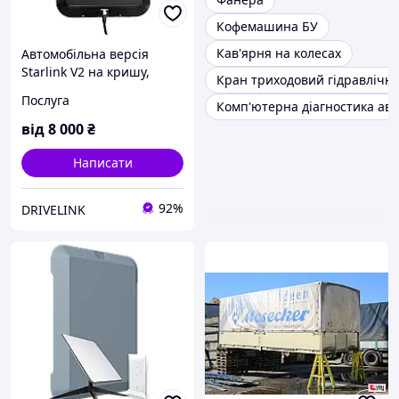
Кофемашина БУ
Кав'ярня на колесах
Автомобільна версія
Starlink V2 на кришу,
Кран триходовий гідравлічн
термінал Drivelink
Послуга
Комп'ютерна діагностика авт
Стандарт
від
8 000
₴
Написати
92%
DRIVELINK