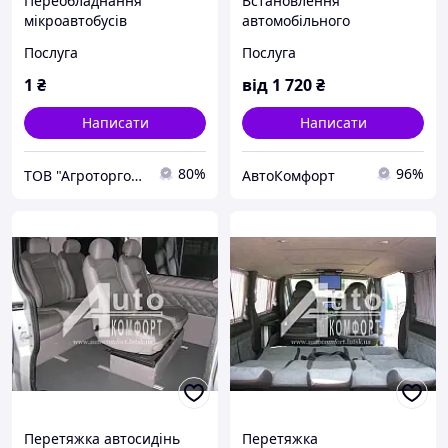
Переобладнання
Встановлення
мікроавтобусів
автомобільного
триточкового ременя
Послуга
Послуга
безпеки
1
₴
від
1 720
₴
Написати
Написати
80%
96%
ТОВ "Агроторгова компанія"
AвтоКомфорт
Перетяжка автосидінь
Перетяжка