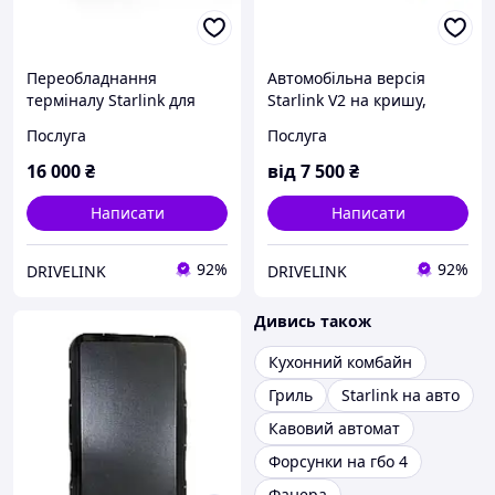
Переобладнання
Автомобільна версія
терміналу Starlink для
Starlink V2 на кришу,
авто, Drivelink Advanced
термінал Drivelink
Послуга
Послуга
Базовий
16 000
₴
від
7 500
₴
Написати
Написати
92%
92%
DRIVELINK
DRIVELINK
Дивись також
Кухонний комбайн
Гриль
Starlink на авто
Кавовий автомат
Форсунки на гбо 4
Фанера