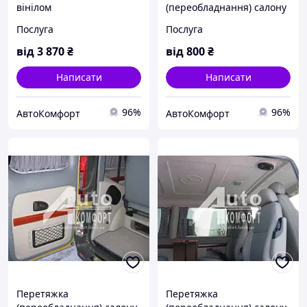
вінілом
(переобладнання) салону
Renault Trafic (Рено
Послуга
Послуга
Трафік)
від
3 870
₴
від
800
₴
Написати
Написати
96%
96%
AвтоКомфорт
AвтоКомфорт
Перетяжка
Перетяжка