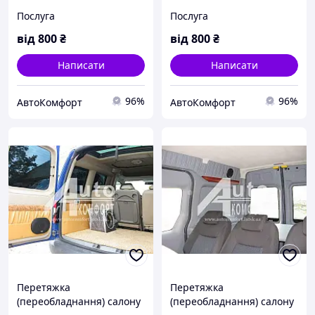
Peugeot Expert (Піжо
Citroen Jumpy (Ситроен
Послуга
Послуга
Експерт)
Джампі)
від
800
₴
від
800
₴
Написати
Написати
96%
96%
AвтоКомфорт
AвтоКомфорт
Перетяжка
Перетяжка
(переобладнання) салону
(переобладнання) салону