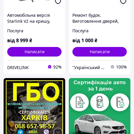
Автомобільна версія
Ремонт будок.
Starlink V2 на кришу,
Виготовлення дверей,
термінал Drivelink
підлог.
Послуга
Послуга
Просунутий
від
8 999
₴
від
1 000
₴
Написати
Написати
92%
100%
DRIVELINK
"Український Ресорний Центр" (УРЦ)