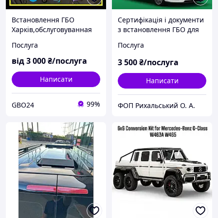
Встановлення ГБО
Сертифікація і документи
Харків,обслуговуванная
з встановлення ГБО для
та ремонт гбо у Харкові,
реєстрації в МРЕВ
Послуга
Послуга
Комплексна диагностика
авто
від
3 000
₴/послуга
3 500
₴/послуга
Написати
Написати
99%
GBO24
ФОП Рихальський О. А.