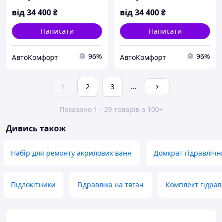
Біпер)
Кангу)
від
34 400
₴
від
34 400
₴
Написати
Написати
96%
96%
AвтоКомфорт
AвтоКомфорт
1
2
3
...
Показано 1 - 29 товарів з 100+
Дивись також
Набір для ремонту акрилових ванн
Домкрат гідравлічн
Підлокітники
Гідравліка на тягач
Комплект гідрав