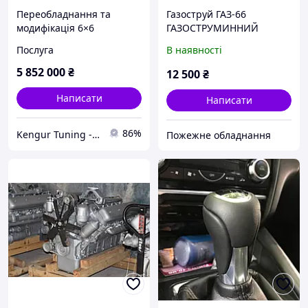
Переобладнання та
Газоструй ГАЗ-66
модифікація 6×6
ГАЗОСТРУМИННИЙ
Adventure Conversion Kit
ВАКУУМНИЙ АПАРАТ
Послуга
В наявності
XLP 800 Style для
Mercedes-Benz G-Class
5 852 000
₴
12 500
₴
W463A (2018+)
Написати
Написати
86%
Kengur Tuning - запчастини, автотюнінг, аксесуари
Пожежне обладнання