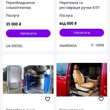
Переобладнання
Перетяжка та
сільхозтехніки,
реставрація ручки КПП
вантажних автомобілів
Послуга
Послуга
під двигуна ЯМЗ
від
600
₴
35 000
₴
Написати
Написати
100%
SNARIAGA
UA DIESEL