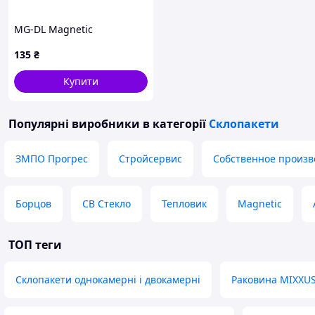
MG-DL Magnetic
135
₴
Купити
Популярні виробники
в категорії
Склопакети
ЗМПО Прогрес
Стройсервис
Собственное произв
Борцов
СВ Стекло
Тепловик
Magnetic
ТОП теги
Склопакети однокамерні і двокамерні
Раковина MIXXU