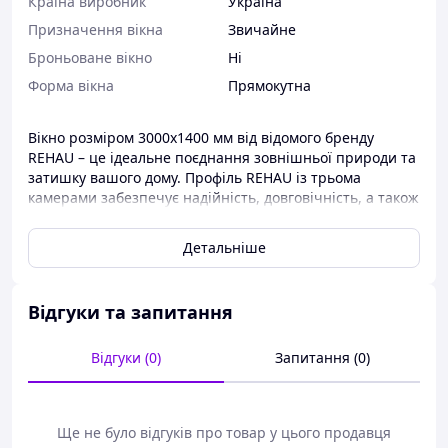
Країна виробник
Україна
Призначення вікна
Звичайне
Броньоване вікно
Ні
Форма вікна
Прямокутна
Вікно розміром 3000x1400 мм від відомого бренду
REHAU – це ідеальне поєднання зовнішньої природи та
затишку вашого дому. Профіль REHAU із трьома
камерами забезпечує надійність, довговічність, а також
відмінну тепло- та звукоізоляцію.
Детальніше
Профіль REHAU вирізняється довговічністю, стійкістю
до впливу ультрафіолету, високою міцністю та
привабливим дизайном. Це універсальне рішення для
будь-яких приміщень, включаючи приватні будинки,
Відгуки та запитання
квартири чи офіси.
Відгуки (0)
Запитання (0)
Вікно 3000Х1400 мм чотирьохстворчате, з двома
поворотно-відкидними стулками, фурнітура
використовується МАСО Multi-Matik з
мікропровітрюванням, склопакет двох камерний 32мм,
Ще не було відгуків про товар у цього продавця
з одним енергозберігаючим склом.