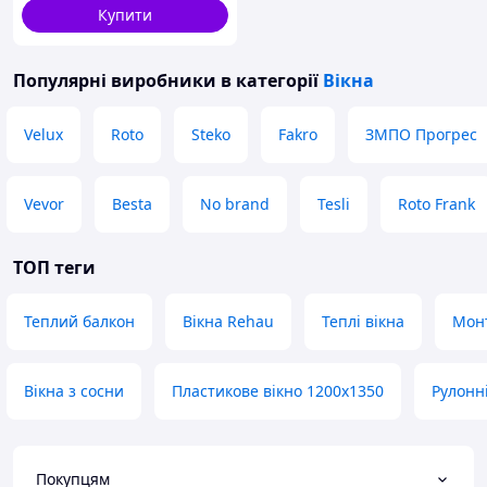
Купити
Популярні виробники
в категорії
Вікна
Velux
Roto
Steko
Fakro
ЗМПО Прогрес
Vevor
Besta
No brand
Tesli
Roto Frank
ТОП теги
Теплий балкон
Вікна Rehau
Теплі вікна
Монт
Вікна з сосни
Пластикове вікно 1200x1350
Рулонн
Покупцям