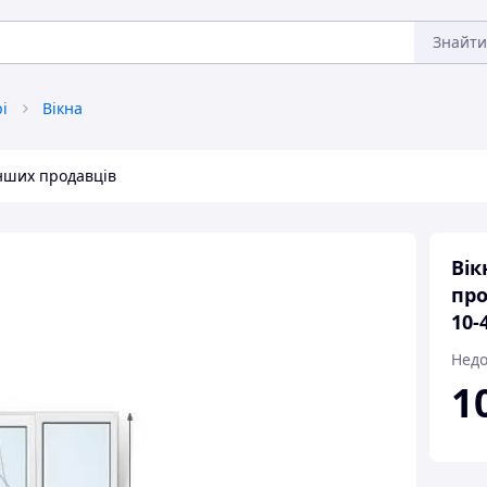
Знайти
рі
Вікна
інших продавців
Вік
про
10-
Недо
1