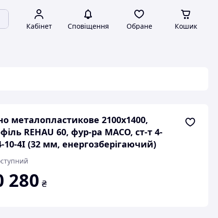
Кабінет
Сповіщення
Обране
Кошик
но металопластикове 2100х1400,
філь REHAU 60, фур-ра МАСО, ст-т 4-
4-10-4І (32 мм, енергозберігаючий)
ступний
0 280
₴