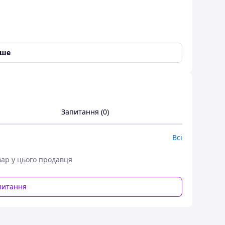
іше
Запитання (0)
Всі
вар у цього продавця
ереження
питання