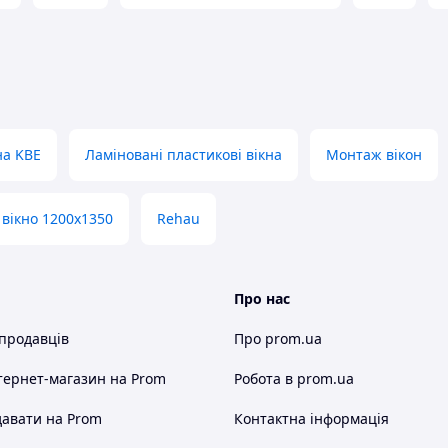
відкидною стулкою, фурнітура використовується
х камерний 32мм, з одним енергозберігаючим
шу фурнітуру WinkHaus і інший склопакет, одно або
их матеріалів, вікно 2100x1400 мм від REHAU стає
на KBE
Ламіновані пластикові вікна
Монтаж вікон
елегантним акцентом, що створює атмосферу
 вікно 1200x1350
Rehau
Про нас
 продавців
Про prom.ua
тернет-магазин
на Prom
Робота в prom.ua
авати на Prom
Контактна інформація