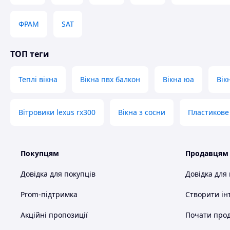
Вікно 2100Х1400 мм трьохстворчате, з однією поворотно-
МАСО Multi-Matik з мікропровітрюванням, склопакет дво
ФРАМ
SAT
склом.
Клієнти додатковуо можуть обрати колір ламінації, дешев
ТОП теги
двокамерний.
Завдяки використанню сучасних технологій та високоякісн
Теплі вікна
Вікна пвх балкон
Вікна юа
Вік
не лише функціональною деталлю вашого інтер’єру, а й 
гармонії та затишку у вашому домі або офісі.
Вітровики lexus rx300
Вікна з сосни
Пластикове
Схожі товари за характеристиками
Покупцям
Продавцям
Довідка для покупців
Довідка для
Prom-підтримка
Створити ін
Акційні пропозиції
Почати прод