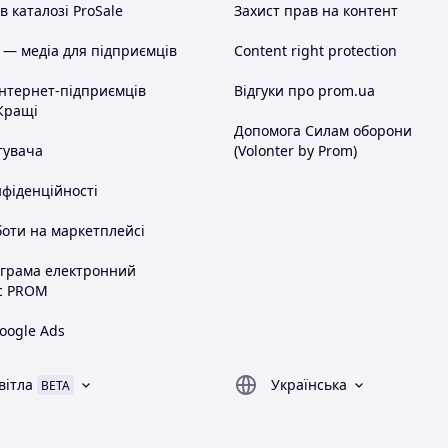
 каталозі ProSale
Захист прав на контент
 — медіа для підприємців
Content right protection
інтернет-підприємців
Відгуки про prom.ua
Кращі
Допомога Силам оборони
тувача
(Volonter by Prom)
нфіденційності
оти на маркетплейсі
ограма електронний
с PROM
oogle Ads
вітла
Українська
BETA