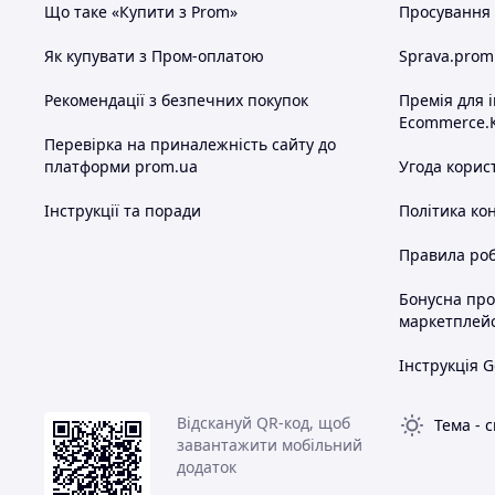
Що таке «Купити з Prom»
Просування в
Як купувати з Пром-оплатою
Sprava.prom
Рекомендації з безпечних покупок
Премія для 
Ecommerce.
Перевірка на приналежність сайту до
платформи prom.ua
Угода корис
Інструкції та поради
Політика ко
Правила роб
Бонусна пр
маркетплей
Інструкція G
Відскануй QR-код, щоб
Тема
-
с
завантажити мобільний
додаток