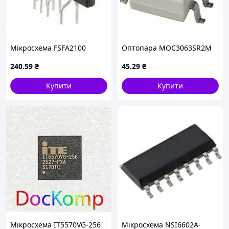
Мікросхема FSFA2100
Оптопара MOC3063SR2M
240
.59
₴
45
.29
₴
Купити
Купити
Мікросхема IT5570VG-256
Мікросхема NSI6602A-