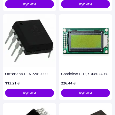
робототехніки
Купити
Купити
Оптопара HCNR201-000E
Goodview LCD JXD0802A YG
113
.21
₴
226
.44
₴
Купити
Купити