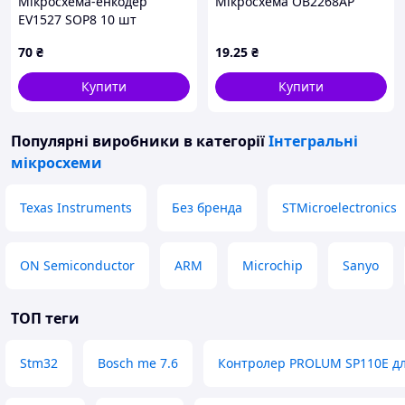
Мікросхема-енкодер
Мікросхема OB2268AP
EV1527 SOP8 10 шт
(h10049)
70
₴
19
.25
₴
Купити
Купити
Популярні виробники
в категорії
Інтегральні
мікросхеми
Texas Instruments
Без бренда
STMicroelectronics
ON Semiconductor
ARM
Microchip
Sanyo
ТОП теги
Stm32
Bosch me 7.6
Контролер PROLUM SP110E дл