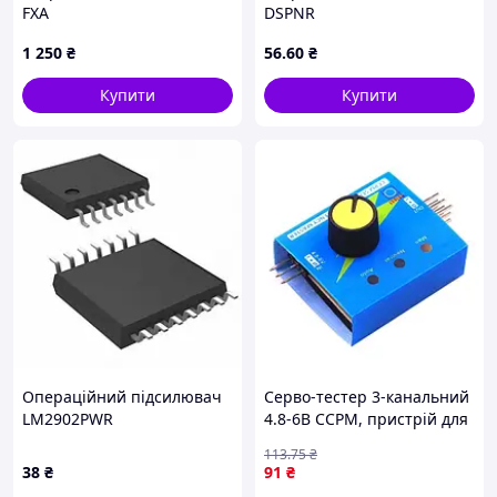
FXA
DSPNR
1 250
₴
56
.60
₴
Купити
Купити
Операційний підсилювач
Серво-тестер 3-канальний
LM2902PWR
4.8-6В CCPM, пристрій для
перевірки та
113
.75
₴
налаштування
38
₴
91
₴
сервоприводів моделей і