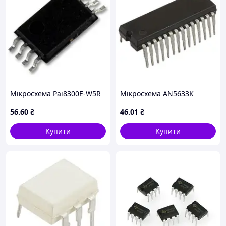
Мікросхема Pai8300E-W5R
Мікросхема AN5633K
56
.60
₴
46
.01
₴
Купити
Купити