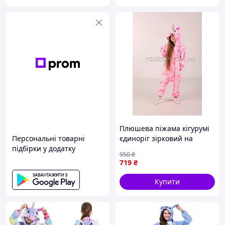
Післяплата (тільки при оформленні
доставки "НОВА ПОШТА")
100 % оплата на карту банку
Для зв'язку з менеджером тел.0 (50)
933-87-42
ВАЖЛИВО! Прати на ручному пранні не
вище
30°
і мінімальному віджиманні,
обов'язково вивернувши на виворіт.
Правильно доглядаєте за своїм кігурумі 🐼і
він буде другом довгі роки))
Плюшева піжама кігурумі
Персональні товарні
єдиноріг зірковий на
підбірки у додатку
блискавці з кишенями та
950
₴
капбшоном для дівчаток
719
₴
(R2006)
Купити