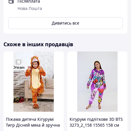
Післяплата
Нова Пошта
Дивитись все
Схоже в інших продавців
Завдяки вільному крою кігурумі розмір
підбирається по зросту.
Розмір
S
M
L
XL
145-155
155-165
165-175
175-185
Піжама дитяча Кігурумі
Кігурумі підліткове 3D BTS
Зріст
див.
див.
див.
див.
Тигр Дісней мяка й зручна
3273_2_158 15565 158 см
Toyvoo