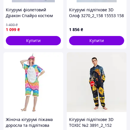
Кігурумі фіолетовий
Кігурумі підліткове 3D
Дракон Спайро костюм
Олоф 3270_2_158 15553 158
Kigurumi для дорослих і
см
1 400
₴
дітей
1 099
₴
1 856
₴
Купити
Купити
Жіноча кігурумі піжама
Кігурумі підліткове 3D
доросла та підліткова
TOXIC №2 3891_2_152