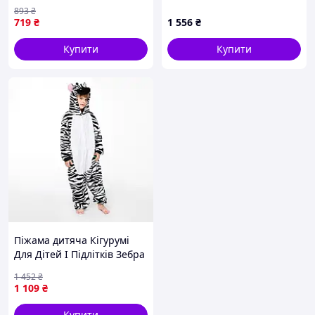
Літня Єдиноріг веселка
17291 152 см
893
₴
костюм поліестер Денвер
719
₴
1 556
₴
Купити
Купити
Піжама дитяча Кігурумі
Для Дітей І Підлітків Зебра
чорно біла Kigurumi
1 452
₴
Nextor
1 109
₴
Купити