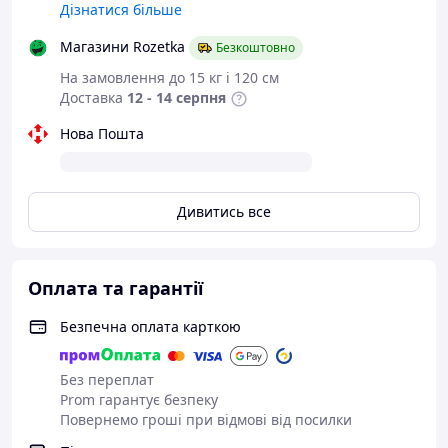
Дізнатися більше
Кігурумі підійде всім любителям історій та
ігор з участю смішних і дивних покемонів.
Магазини Rozetka
Безкоштовно
Кігурумі Пікачу - беззмінний улюбленець
На замовлення до 15 кг і 120 см
дорослих і дітей. Його люблять всі навколо.
Доставка
12 - 14 серпня
Піжама Пікачу буде відмінним подарунком
для ваших друзів і рідних.
Нова Пошта
Дивитись все
Оплата та гарантії
Безпечна оплата карткою
Без переплат
Prom гарантує безпеку
Повернемо гроші при відмові від посилки