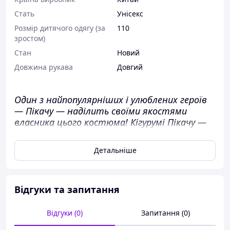
Стать
Унісекс
Розмір дитячого одягу (за
110
зростом)
Стан
Новий
Довжина рукава
Довгий
Один з найпопулярніших і улюблених героїв
— Пікачу — наділить своїми якостями
власника цього костюма! Кігурумі Пікачу —
яскравий, ошатний, зручний костюм з
високоякісної фланелі.
Детальніше
Відгуки та запитання
Відгуки (0)
Запитання (0)