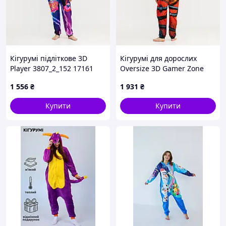
Кігурумі підліткове 3D
Кігурумі для дорослих
Player 3807_2_152 17161
Oversize 3D Gamer Zone
152 см
3888_3_158 17266 158 см
1 556
₴
1 931
₴
Купити
Купити