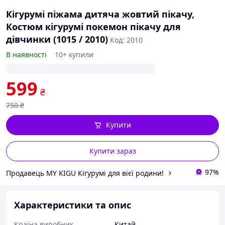
Кігурумі піжама дитяча жовтий пікачу,
Костюм кігурумі покемон пікачу для
дівчинки (1015 / 2010)
Код: 2010
В наявності
10+ купили
599
₴
750
₴
Купити
Купити зараз
97%
Продавець MY KIGU Кігурумі для вієї родини!
Характеристики та опис
Країна виробник
Китай