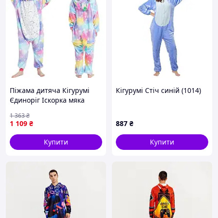
Піжама дитяча Кігурумі
Кігурумі Стіч синій (1014)
Єдиноріг Іскорка мяка
затишна Sellia
1 363
₴
1 109
₴
887
₴
Купити
Купити