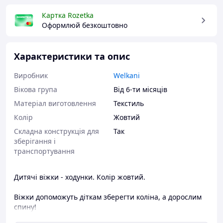
Картка Rozetka
Оформлюй безкоштовно
Характеристики та опис
Виробник
Welkani
Вікова група
Від 6-ти місяців
Матеріал виготовлення
Текстиль
Колір
Жовтий
Складна конструкція для
Так
зберігання і
транспортування
Дитячі віжки - ходунки. Колір жовтий.
Віжки допоможуть діткам зберегти коліна, а дорослим
спину!
Дуже зручна модель. Не обмежена зростанням дитини і