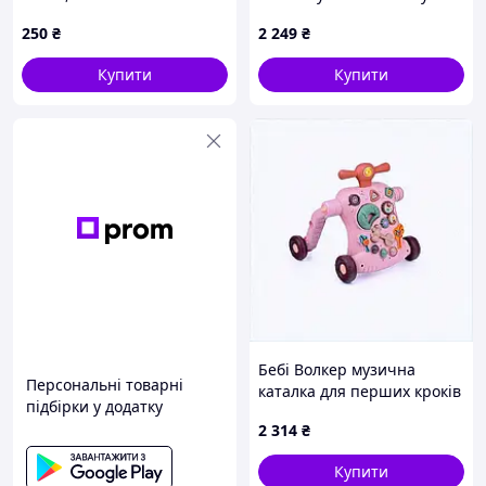
250
₴
2 249
₴
Купити
Купити
Бебі Волкер музична
Персональні товарні
каталка для перших кроків
підбірки у додатку
860226M6K
2 314
₴
Купити