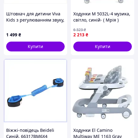
Штовхач для дитини Viva
Ходунки M 5032L-4 музика,
Kids з регулюванням звуку,
світло, синiй- ( Мрія )
8699236KA
6 323
₴
1 499
₴
2 213
₴
Купити
Купити
Віжжі-повідець Beideli
Ходунки El Camino
Синій, 66317BM6X4
Multiway ME 1163 Gray