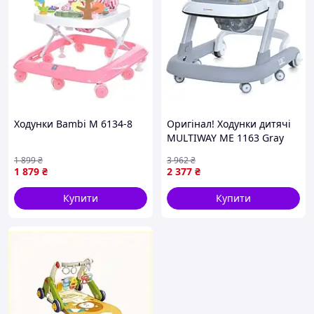
Ходунки Bambi M 6134-8
Оригінал! Ходунки дитячі
MULTIWAY ME 1163 Gray
світлові та звукові ефекти -
1 899
₴
3 962
₴
Вища Якість!
1 879
₴
2 377
₴
Купити
Купити