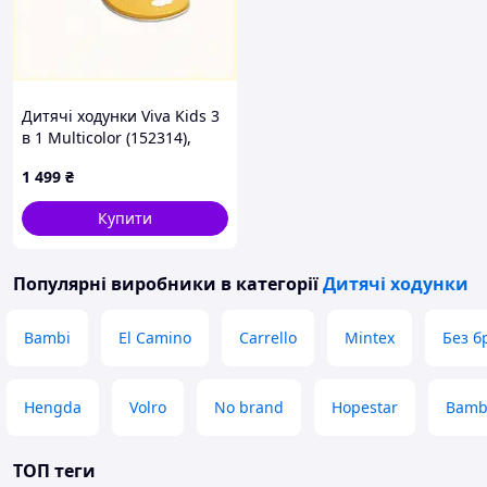
Дитячі ходунки Viva Kids 3
в 1 Multicolor (152314),
8699236PH
1 499
₴
Купити
Популярні виробники
в категорії
Дитячі ходунки
Bambi
El Camino
Carrello
Mintex
Без б
Hengda
Volro
No brand
Hopestar
Bamb
ТОП теги