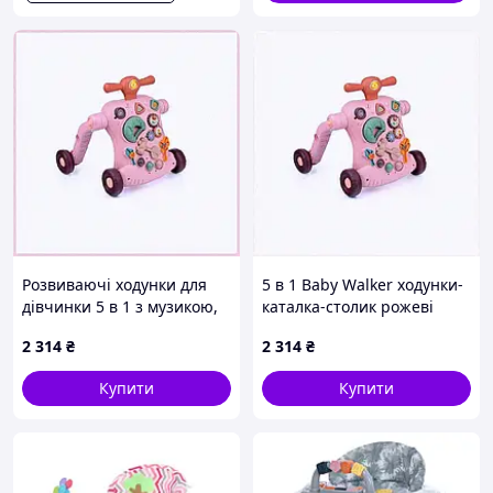
Розвиваючі ходунки для
5 в 1 Baby Walker ходунки-
дівчинки 5 в 1 з музикою,
каталка-столик рожеві
8602EP26H6
B8602A26T6
2 314
₴
2 314
₴
Купити
Купити