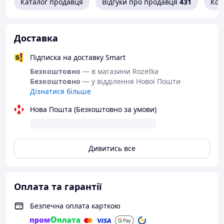
Каталог продавця
Відгуки про продавця
431
Кон
Доставка
Підписка на доставку Smart
Безкоштовно
— в магазини Rozetka
Безкоштовно
— у відділення Нової Пошти
Дізнатися більше
Кольори в асортименті. Бажаний колір можна вказати у
Нова Пошта (Безкоштовно за умови)
коментарі до замовлення.
Дивитись все
Оплата та гарантії
Безпечна оплата карткою