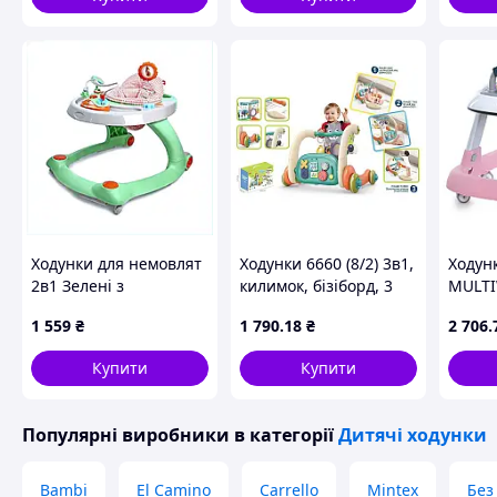
Кольори в асортименті. Бажаний колір можна вказати у к
Схожі товари за характеристиками
Ходунки для немовлят
Ходунки 6660 (8/2) 3в1,
Ходун
2в1 Зелені з
килимок, бізіборд, 3
MULTI
поворотними
брязкальця-підвіски,
Pink, 
1 559
₴
1 790
.18
₴
2 706
.
роликами, E185373X6
люстерко, піаніно,
мелодії, підсвічування,
Купити
Купити
килимок 81х40 см,
Популярні виробники
в категорії
Дитячі ходунки
Bambi
El Camino
Carrello
Mintex
Без