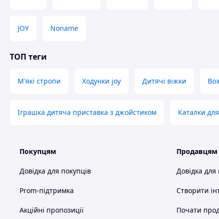
JOY
Noname
ТОП теги
М'які стропи
Ходунки joy
Дитячі віжки
Во
Іграшка дитяча приставка з джойстиком
Каталки для
Покупцям
Продавцям
Довідка для покупців
Довідка для
Prom-підтримка
Створити ін
Акційні пропозиції
Почати прод