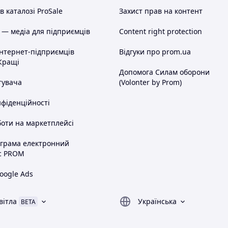
 каталозі ProSale
Захист прав на контент
 — медіа для підприємців
Content right protection
інтернет-підприємців
Відгуки про prom.ua
Кращі
Допомога Силам оборони
тувача
(Volonter by Prom)
нфіденційності
оти на маркетплейсі
ограма електронний
с PROM
oogle Ads
вітла
Українська
BETA