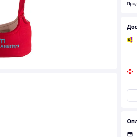
Прод
Дос
Опл