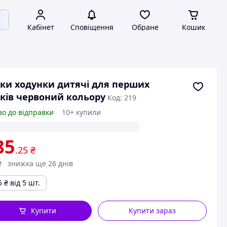
Кабінет
Сповіщення
Обране
Кошик
ки ходунки дитячі для перших
ків червоний кольору
Код: 219
во до відправки
10+ купили
85
.25
₴
₴
знижка ще 26 днів
5
₴
від 5 шт.
Купити
Купити зараз