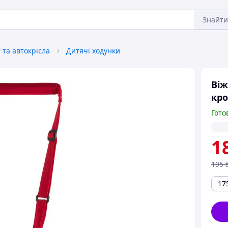
Знайти
та автокрісла
Дитячі ходунки
Віж
кро
Гото
1
195
17