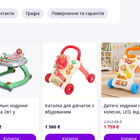
нтакти
Графік
Повернення та гарантія
льні ходунки-
Каталка для дівчаток з
Дитячі ходунки 
а 2в1 у
вбудованим
колесах, LED, від
вому дизайні
проектором та
батарейок,
2 512
.86
₴
736T
музикою, C8X143212A
47х43х40см, Блак
₴
1 560
₴
1 759
₴
Музичні ходунки
Ходунки для діте
Купити
Купити
Купити