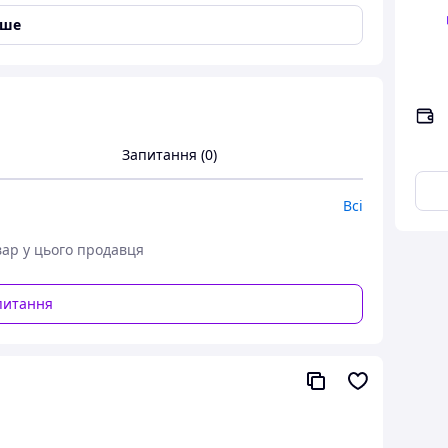
іше
ну!
Запитання (0)
орослого.
адягаються.
Всі
ців;
вар у цього продавця
ням;
питання
на грудях дитини.