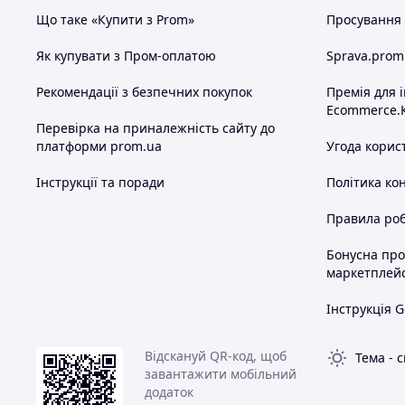
Що таке «Купити з Prom»
Просування в
Як купувати з Пром-оплатою
Sprava.prom
Рекомендації з безпечних покупок
Премія для 
Ecommerce.
Перевірка на приналежність сайту до
платформи prom.ua
Угода корис
Інструкції та поради
Політика ко
Правила роб
Бонусна пр
маркетплей
Інструкція G
Відскануй QR-код, щоб
Тема
-
с
завантажити мобільний
додаток