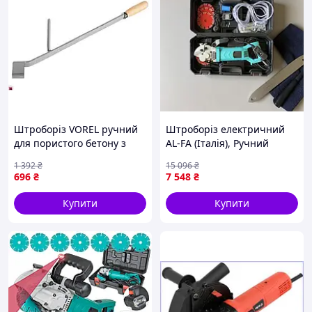
Штроборіз VOREL ручний
Штроборіз електричний
для пористого бетону з
AL-FA (Італія), Ручний
ергономічною рукояткою
штроборіз для блоків,
1 392
₴
15 096
₴
для створення штроб у
Штроборіз накладний, FRC
696
₴
7 548
₴
стінах
Купити
Купити