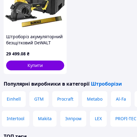
Штроборіз акумуляторний
безщітковий DeWALT
DCG200NT
29 499
.08
₴
Купити
Популярні виробники
в категорії
Штроборізи
Einhell
GTM
Procraft
Metabo
Al-Fa
Intertool
Makita
Элпром
LEX
PROFI-TEC
ТОП теги