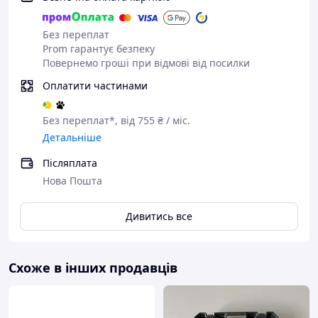
Країна виробник: Болгарія
Потужність, Вт: 2500 Вт
Діаметр диска, мм: 125 мм
Без переплат
Частота холостого ходу: 7000 об/хв
Prom гарантує безпеку
Глибина паза: до 30 мм
Повернемо гроші при відмові від посилки
Ширина паза: до 26 мм
Оплатити частинами
Регулятор глибини: Так
Вага: 4 кг
Живлення: 230 В / 50 Гц
Без переплат*, від 755 ₴ / міс.
Гарантія: 12 місяців
Детальніше
Комплектація:
Післяплата
Нова Пошта
Штроборіз Елпром ЕМРШ 125-2500
Картонна коробка
Інструкція щодо використання
Дивитись все
Схоже в інших продавців