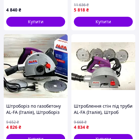
(Подвійний редуктор,
(німеччина), Електричний
11 636
₴
4шестерні в редукторі)
штроборіз, Штроборіз для
4 840
₴
5 818
₴
монтажу систем опалення,
FRC
Купити
Купити
Штроборіз по газобетону
Штроблення стін під труби
AL-FA (Італія), Штроборіз
AL-FA (Італія), Штроб
промисловий, Штроборіз з
машина, Штроборізи-
9 652
₴
9 668
₴
пилососом, Боро Доставка
борозноділи, Штроборіз
4 826
₴
4 834
₴
по Україні
для газобетону, XMU
Купити
Купити