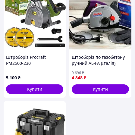
Штроборіз Procraft
Штроборіз по газобетону
PM2500-230
ручний AL-FA (Італія),
Електричний штроборіз
9 696
₴
для газобетону,
5 100
₴
4 848
₴
Електричний штроборіз,
QLL
Купити
Купити