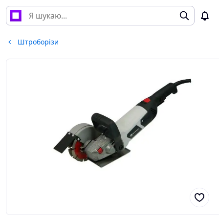
Штроборізи