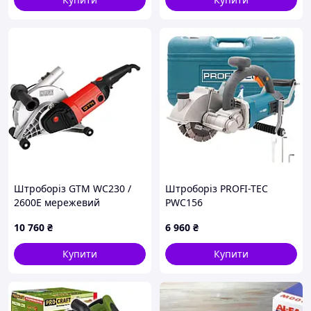
Штроборіз GTM WC230 /
Штроборіз PROFI-TEC
2600E мережевий
PWC156
10 760
₴
6 960
₴
Купити
Купити