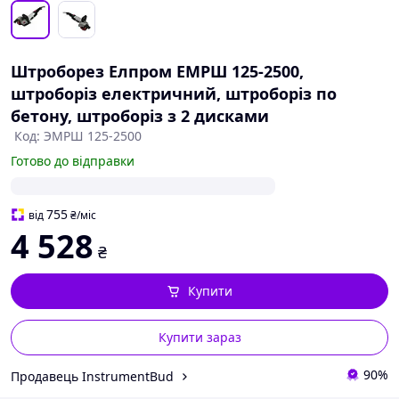
Штроборез Елпром ЕМРШ 125-2500,
штроборіз електричний, штроборіз по
бетону, штроборіз з 2 дисками
Код: ЭМРШ 125-2500
Готово до відправки
755
від
₴
/міс
4 528
₴
Купити
Купити зараз
90%
Продавець InstrumentBud