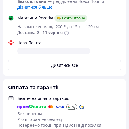
Безкоштовно
— у відділення Нової Пошти
Дізнатися більше
Швабра з розпилювачем Spray Mop – ваш надійний
помічник для швидкого та легкого прибирання.
Магазини Rozetka
Безкоштовно
Завдяки вбудованому резервуару для води або мийного
засобу, вам більше не потрібно носити відро – просто
На замовлення від 200 ₴ до 15 кг і 120 см
наповніть резервуар і починайте прибирання! Одне
Доставка
9 - 11 серпня
натискання на курок – і розпилення здійснюється
Нова Пошта
прямо перед шваброю, спрощуючи процес. Spray Mop
значно знижує витрати води та мийного засобу,
забезпечуючи делікатне очищення паркету, ламінату
та інших поверхонь.
Дивитись все
Оплата та гарантії
Безпечна оплата карткою
Без переплат
Prom гарантує безпеку
Повернемо гроші при відмові від посилки