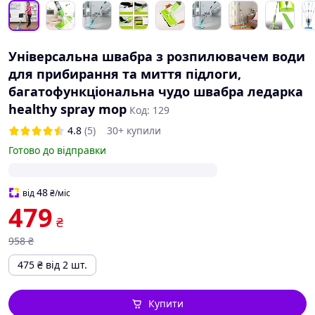
Універсальна швабра з розпилювачем води
для прибирання та миття підлоги,
багатофункціональна чудо швабра ледарка
healthy spray mop
Код: 129
4.8
(5)
30+ купили
Готово до відправки
48
від
₴
/міс
479
₴
958
₴
475
₴
від 2 шт.
Купити