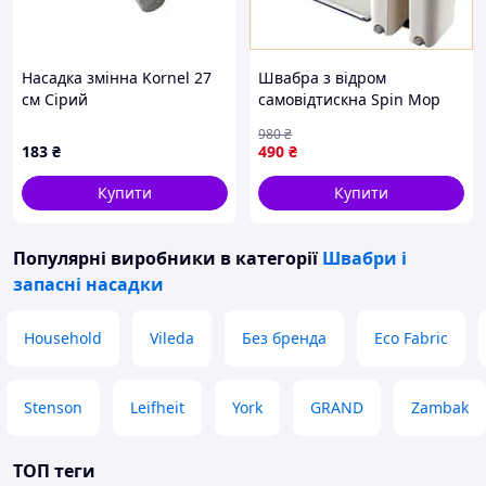
Насадка змінна Kornel 27
Швабра з відром
см Сірий
самовідтискна Spin Mop
для швидкого прибирання
980
₴
будинку стрічка з
183
₴
490
₴
мікрофіброю
Купити
Купити
Популярні виробники
в категорії
Швабри і
запасні насадки
Household
Vileda
Без бренда
Eco Fabric
Stenson
Leifheit
York
GRAND
Zambak
ТОП теги