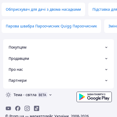
Обприскувач для дачі з двома насадками
Підставка дл
Парова швабра Пароочисник Quigg Пароочисник
Змін
Покупцям
Продавцям
Про нас
Партнери
Тема
-
світла
BETA
© Prom.ua — маркетплейс України, 2008-2026