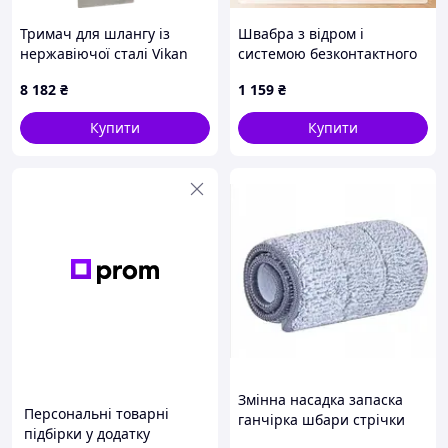
покриттів
Тримач для шлангу із
Швабра з відром і
нержавіючої сталі Vikan
системою безконтактного
9345
віджиму та полоскання,
8 182
₴
1 159
₴
плоска насадка з
мікрофібри, телескопічна
Купити
Купити
ручка
Змінна насадка запаска
Персональні товарні
ганчірка шбари стрічки
підбірки у додатку
spin Mop моп мікрофібра
Рекомендовані поверхні: