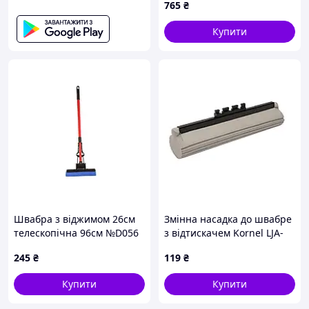
765
₴
Ламінат, паркет, дерев'яні підлоги
Купити
Керамічна плитка, лінолеум
Матеріал:
пластик, мікрофібра
Швабра з віджимом 26см
Змінна насадка до швабре
телескопічна 96см №D056
з відтискачем Kornel LJA-
ТМ PRC
028 27 см
245
₴
119
₴
Купити
Купити