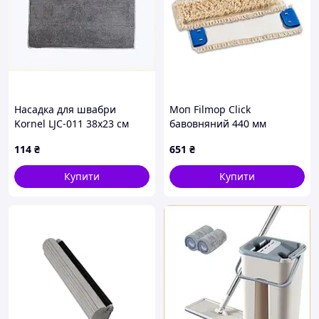
Насадка для швабри
Моп Filmop Click
Kornel LJC-011 38x23 см
бавовняний 440 мм
Сірий (LJC-011R),
0CO8512
114
₴
651
₴
896X45A79
Купити
Купити