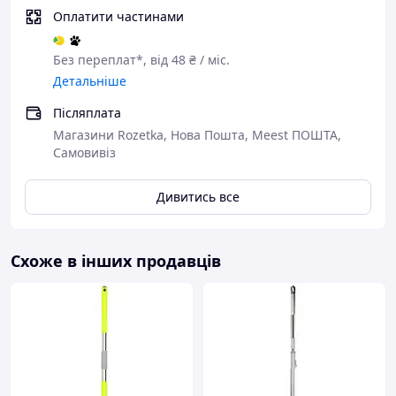
Оплатити частинами
Без переплат*, від 48 ₴ / міс.
Детальніше
Післяплата
Магазини Rozetka, Нова Пошта, Meest ПОШТА,
Самовивіз
Мікрофіброва насадка підходить для будь-яких підлог,
легко знімається та прекрасно вбирає вологу, не
Дивитись все
залишаючи плям і розводів. Після прибирання підлога
залишається чистою та злегка вологою, швидко
висихає. Швабра Spray Mop робить прибирання
простим та приємним – ви отримаєте сяючу чистоту з
Схоже в інших продавців
мінімальними зусиллями.