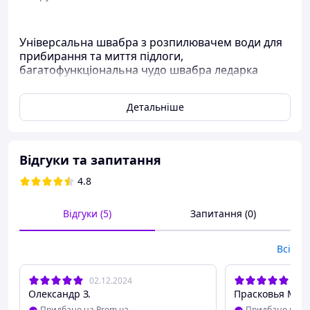
Універсальна швабра з розпилювачем води для
прибирання та миття підлоги,
багатофункціональна чудо швабра ледарка
healthy spray mop.
Детальніше
Відгуки та запитання
4.8
Відгуки (5)
Запитання (0)
Всі
02.12.2024
15.
Олександр З.
Прасковья М.
Придбано на Prom.ua
Придбано на P