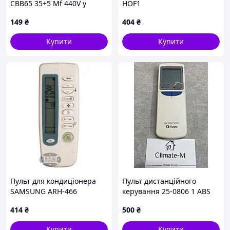
CBB65 35+5 Mf 440V у
HOF1
металевому корпусі для
149
₴
404
₴
кондиціонера
Купити
Купити
Пульт для кондиціонера
Пульт дистанційного
SAMSUNG ARH-466
керування 25-0806 1 ABS
414
₴
500
₴
Купити
Купити