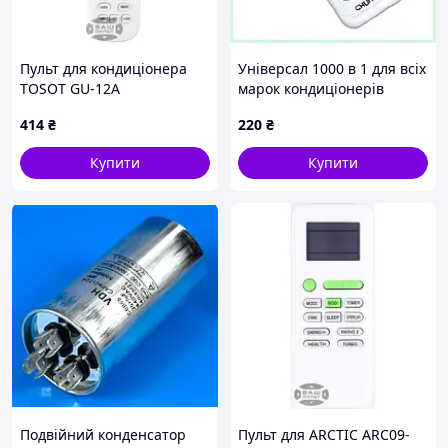
Пульт для кондиціонера
Універсал 1000 в 1 для всіх
TOSOT GU-12A
марок кондиціонерів
CHUNGHOP K-1028E,
414
₴
220
₴
246T6C010
Купити
Купити
Подвійний конденсатор
Пульт для ARCTIC ARC09-