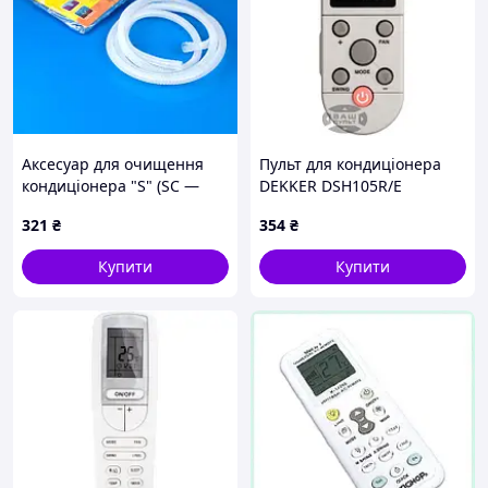
Аксесуар для очищення
Пульт для кондиціонера
кондиціонера "S" (SC —
DEKKER DSH105R/E
1.5P) 7000 — 12000Btu
321
₴
354
₴
Купити
Купити