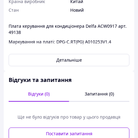
Країна виробник
Китай
Стан
Новий
Плата керування для кондиціонера Delfa ACW0917 арт.
49138
Маркування на платі: DPG-C.RT(PG) A010253V1.4
Наші запчастини подарують
нове життя Вашій улюбленій
Детальніше
техніці.
Працівники магазину
допоможуть зробити
Відгуки та запитання
правильний вибір
необхідних запчастин.
У нас
Відгуки (0)
Запитання (0)
Ви отримаєте
не тільки
якісні запчастини, але й
гарне обслуговування, і
Ще не було відгуків про товар у цього продавця
швидке надсилання
замовлень.
Працюємо для
Вас!
Поставити запитання