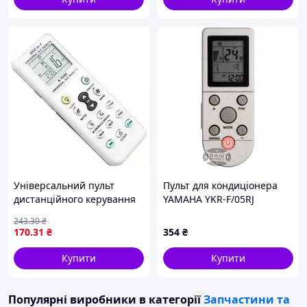
Універсальний пульт
Пульт для кондиціонера
дистанційного керування
YAMAHA YKR-F/05RJ
для кондиціонерів K-1028E
243
.30
₴
/ Пульт д/в для
170
.31
₴
354
₴
кондиціонерів
Купити
Купити
Популярні виробники
в категорії
Запчастини та