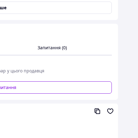
іше
Запитання (0)
вар у цього продавця
питання