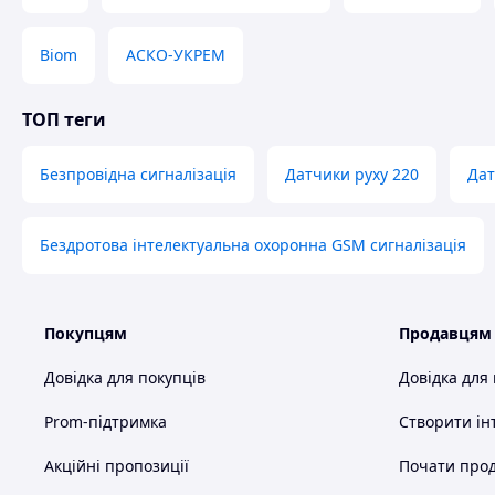
Легко встановлюється і налаштовується без спеціаль
Biom
АСКО-УКРЕМ
Монтаж датчика за допомогою смарт-креплени й зру
Датчик регулярно передає сигнали тестування на 
ТОП теги
датчиків можна регулювати за власним розсудом. У ра
централь охоронної системи негайно дізнається про це
Безпровідна сигналізація
Датчики руху 220
Дат
Для надійного контролю роботи систем сигналізаці
своєї батареї на центральний блок, користувач буде 
батарею в датчику;
Бездротова інтелектуальна охоронна GSM сигналізація
Передана датчиком інформація захищена від перехоп
Чутливість датчика регулюється. Можна підібра
розмірів домашньої тварини, яке буде знаходитися в 
Покупцям
Продавцям
Корпус датчика захищений від розтину тампер;
Довідка для покупців
Довідка для
Завдяки спеціальним алгоритмом енергозбереже
CR123A до 4 років.
Prom-підтримка
Створити ін
Акційні пропозиції
Почати прод