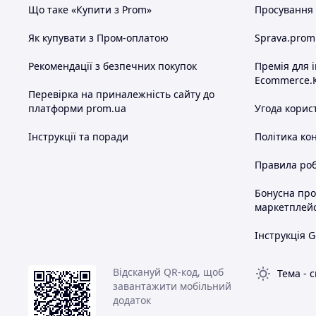
Що таке «Купити з Prom»
Просування в
Як купувати з Пром-оплатою
Sprava.prom
Рекомендації з безпечних покупок
Премія для 
Ecommerce.
Перевірка на приналежність сайту до
платформи prom.ua
Угода корис
Інструкції та поради
Політика ко
Правила роб
Бонусна пр
маркетплей
Інструкція G
Відскануй QR-код, щоб
Тема
-
с
завантажити мобільний
додаток