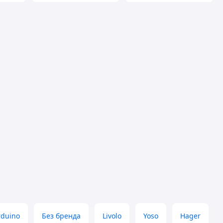
rduino
Без бренда
Livolo
Yoso
Hager