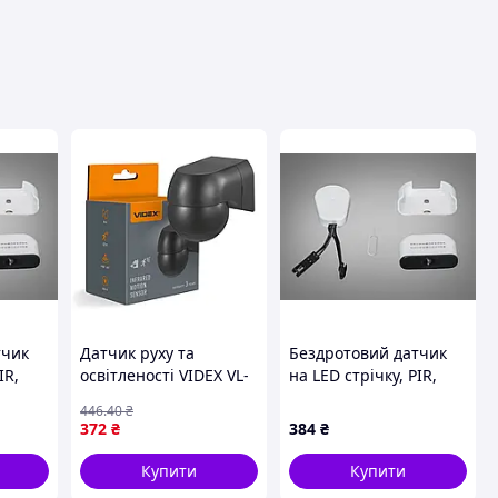
вця
тчик
Датчик руху та
Бездротовий датчик
IR,
освітленості VIDEX VL-
на LED стрічку, PIR,
дини
SPW11B 220V 800W
присутність людини
446
.40
₴
IP44 інфрачервоний
372
₴
384
₴
чорний
Купити
Купити