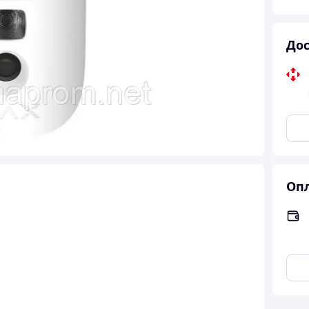
Дос
Опл