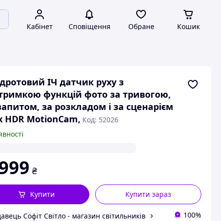
Кабінет
Сповіщення
Обране
Кошик
дротовий ІЧ датчик руху з
тримкою функцій фото за тривогою,
запитом, за розкладом і за сценарієм
x HDR MotionCam,
Код: 52026
явності
 999
₴
Купити
Купити зараз
100%
авець Софіт Світло - магазин світильників