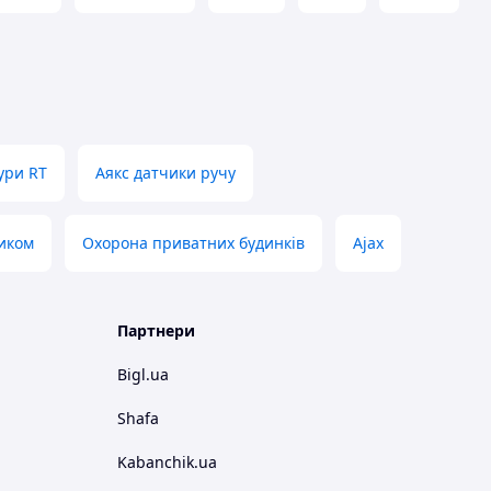
ури RT
Аякс датчики ручу
чиком
Охорона приватних будинків
Ajax
Партнери
Bigl.ua
Shafa
Kabanchik.ua