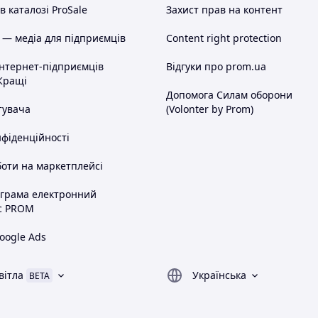
 каталозі ProSale
Захист прав на контент
 — медіа для підприємців
Content right protection
інтернет-підприємців
Відгуки про prom.ua
Кращі
Допомога Силам оборони
тувача
(Volonter by Prom)
нфіденційності
оти на маркетплейсі
ограма електронний
с PROM
oogle Ads
вітла
Українська
BETA