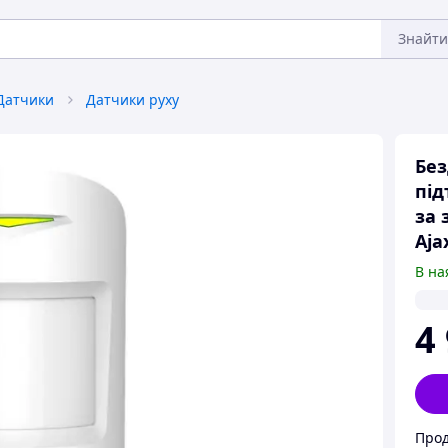
Знайти
Датчики
Датчики руху
Без
під
за 
Aja
В на
4
Прод