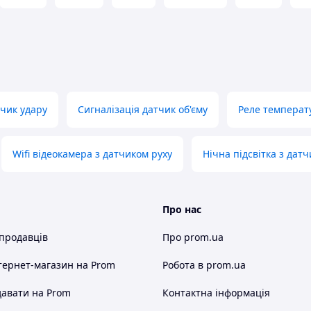
них знань;
чний і не зашкодить ремонт;
центральний блок, причому період опитування
зі, якщо датчик спробують вкрасти або зламати,
 і видасть сигнал тривоги;
чик удару
Сигналізація датчик об'єму
Реле температ
ї датчик регулярно передає сигнал про розряд
своєчасно сповіщений про необхідність замінити
Wifi відеокамера з датчиком руху
Нічна підсвітка з дат
лення і спроби підміни;
ти оптимальну чутливість датчика виходячи з
приміщенні;
Про нас
 продавців
Про prom.ua
ння датчик працює від штатних батарей типу
тернет-магазин
на Prom
Робота в prom.ua
авати на Prom
Контактна інформація