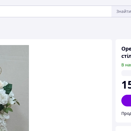
Знайти
Оре
сті
В на
1
Прод