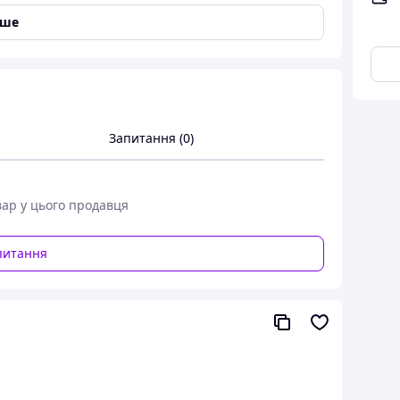
іше
Запитання (0)
вар у цього продавця
питання