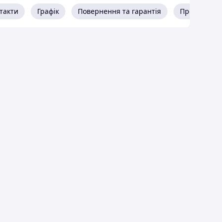
такти
Графік
Повернення та гарантія
Про продав