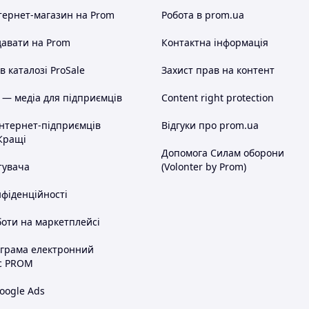
тернет-магазин
на Prom
Робота в prom.ua
авати на Prom
Контактна інформація
 каталозі ProSale
Захист прав на контент
 — медіа для підприємців
Content right protection
інтернет-підприємців
Відгуки про prom.ua
Кращі
Допомога Силам оборони
тувача
(Volonter by Prom)
нфіденційності
оти на маркетплейсі
ограма електронний
с PROM
oogle Ads