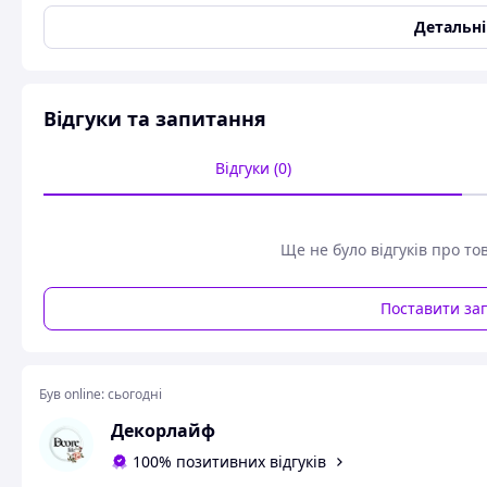
для свят, банкетів та інших урочистостей.
Детальн
Схожі товари за характеристиками
Відгуки та запитання
Відгуки (0)
Ще не було відгуків про то
Поставити за
Був online:
сьогодні
Декорлайф
100% позитивних відгуків