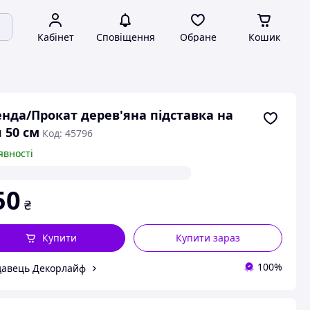
Кабінет
Сповіщення
Обране
Кошик
нда/Прокат дерев'яна підставка на
л 50 см
Код: 45796
явності
50
₴
Купити
Купити зараз
100%
авець Декорлайф