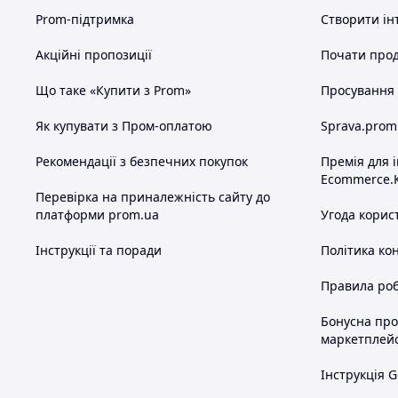
Prom-підтримка
Створити ін
Акційні пропозиції
Почати прод
Що таке «Купити з Prom»
Просування в
Як купувати з Пром-оплатою
Sprava.prom
Рекомендації з безпечних покупок
Премія для 
Ecommerce.
Перевірка на приналежність сайту до
платформи prom.ua
Угода корис
Інструкції та поради
Політика ко
Правила роб
Бонусна пр
маркетплей
Інструкція G