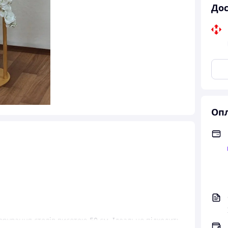
Дос
Опл
орування столів висотою 50 см. Ідеально підходить