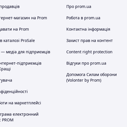
 продавців
Про prom.ua
тернет-магазин
на Prom
Робота в prom.ua
авати на Prom
Контактна інформація
 каталозі ProSale
Захист прав на контент
 — медіа для підприємців
Content right protection
інтернет-підприємців
Відгуки про prom.ua
Кращі
Допомога Силам оборони
тувача
(Volonter by Prom)
нфіденційності
оти на маркетплейсі
ограма електронний
с PROM