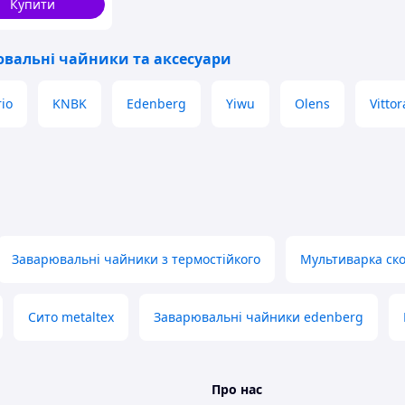
Купити
вальні чайники та аксесуари
io
KNBK
Edenberg
Yiwu
Olens
Vittor
Заварювальні чайники з термостійкого
Мультиварка ск
Сито metaltex
Заварювальні чайники edenberg
Про нас