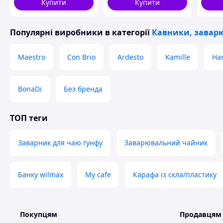
Купити
Купити
Популярні виробники
в категорії
Кавники, заварю
Maestro
Con Brio
Ardesto
Kamille
Har
BonaDi
Без бренда
ТОП теги
Заварник для чаю гунфу
Заварювальний чайник
Банку wilmax
My cafe
Карафа із скла/пластику
Покупцям
Продавцям