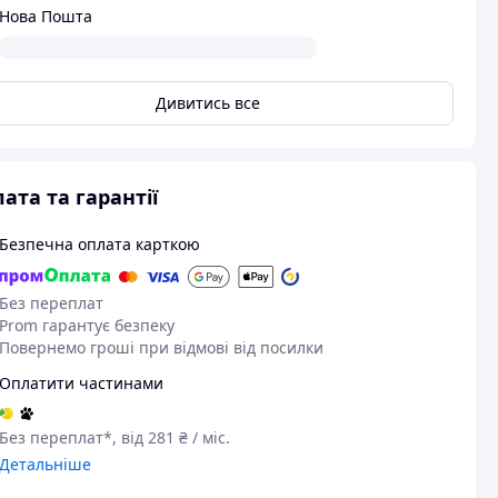
Нова Пошта
Дивитись все
ата та гарантії
Безпечна оплата карткою
Без переплат
05.04.2026
Prom гарантує безпеку
Светлана Д.
Повернемо гроші при відмові від посилки
Придбано на Prom.ua
Пер
Оплатити частинами
Чудово
Без переплат*, від 281 ₴ / міс.
Детальніше