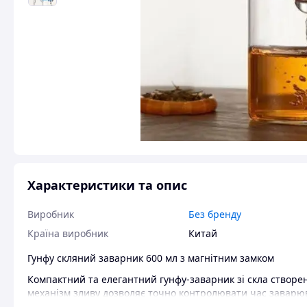
Характеристики та опис
Виробник
Без бренду
Країна виробник
Китай
Гунфу скляний заварник 600 мл з магнітним замком
Компактний та елегантний гунфу-заварник зі скла створе
механізм зливу дозволяє точно контролювати час заварю
церемонію максимально зручною та приємною.