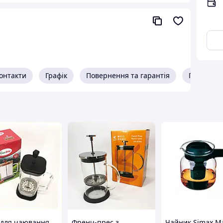
ного та чорного чаю
онтакти
Графік
Повернення та гарантія
Про прод
 для чаювання
Френч-прес з
Чайник Simax M