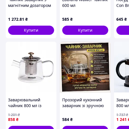
магнітним дозатором
600 мл
Con Br
H1213 Чайник для
з пла
заварювання H1213 з
H40A5
1 272
.81
₴
585
₴
645
₴
магнітною системою
зливу
Купити
Купити
Заварювальний
Прозорий кухонний
Завар
чайник 800 мл із
заварник зі зручною
800 мл
термостійкого скла для
еко-ручкою
чаю с
1 201
₴
1 737
₴
кухні прозорий
X71603EM92
Rolan
858
₴
584
₴
1 241
Ofenbach FK-10430