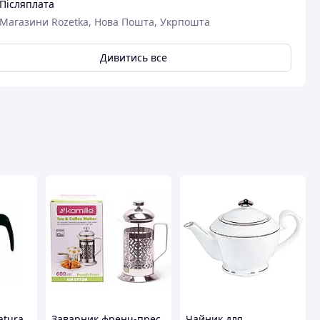
Післяплата
Магазини Rozetka, Нова Пошта, Укрпошта
Дивитись все
авця
atura
Заварник френч-прес
Чайник для