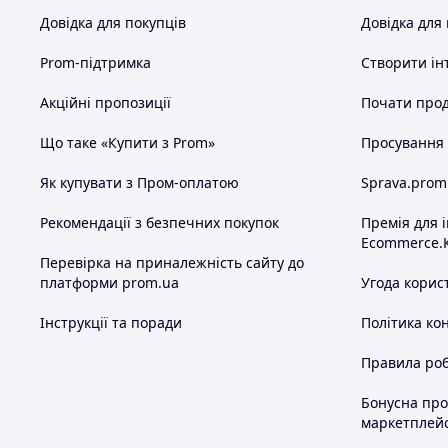
Довідка для покупців
Довідка для
Prom-підтримка
Створити ін
Акційні пропозиції
Почати прод
Що таке «Купити з Prom»
Просування в
Як купувати з Пром-оплатою
Sprava.prom
Рекомендації з безпечних покупок
Премія для 
Ecommerce.
Перевірка на приналежність сайту до
платформи prom.ua
Угода корис
Інструкції та поради
Політика ко
Правила роб
Бонусна пр
маркетплей