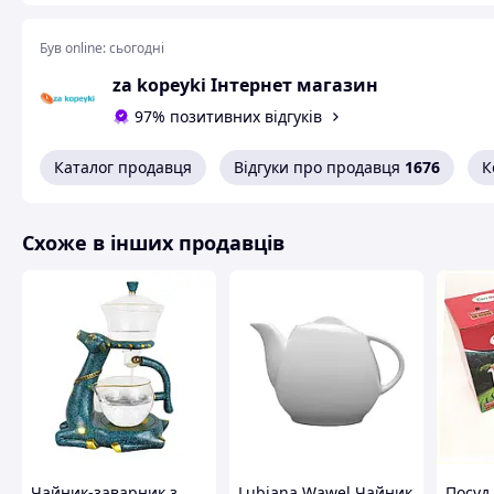
Колір: прозорий
Призначення: для листового чаю, улуну, пуеру, зеле
Був online:
сьогодні
za kopeyki Інтернет магазин
Ідеально підійде:
97% позитивних відгуків
для 1–2 осіб
для домашніх чайних церемоній
як стильний подарунок чайному поціновувачу
Каталог продавця
Відгуки про продавця
1676
К
для кухні, офісу або чайного куточка
Схоже в інших продавців
Чайник-заварник з
Lubiana Wawel Чайник
Посуд