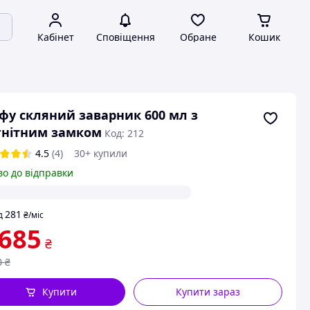
Кабінет
Сповіщення
Обране
Кошик
фу скляний заварник 600 мл з
гнітним замком
Код: 212
4.5
(4)
30+ купили
во до відправки
281
д
₴
/міс
 685
₴
0
₴
Купити
Купити зараз