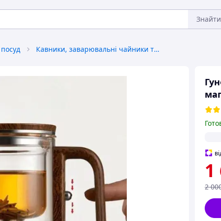
Знайти
 посуд
Кавники, заварювальні чайники та аксесуари
Гун
ма
Гото
ві
1
2 00