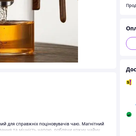
Прод
Оп
Дос
ний для справжніх поціновувачів чаю. Магнітний
вання та міцність напою, роблячи кожну чайну