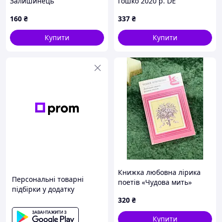
Залишинець
Гошко 2020 р. DE
160
₴
337
₴
Купити
Купити
Книжка любовна лірика
Персональні товарні
поетів «Чудова мить»
підбірки у додатку
Серія «Класики та
320
₴
сучасники» 1988 р. Н7060
Купити