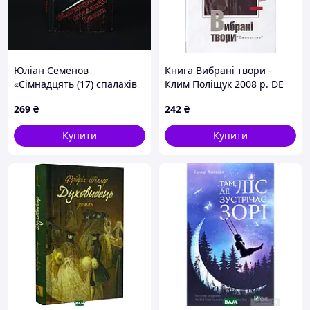
Юліан Семенов
Книга Вибрані твори -
«Сімнадцять (17) спалахів
Клим Поліщук 2008 р. DE
весни; Іспанський варіант;
269
₴
242
₴
Бомба для голови»
Купити
Купити