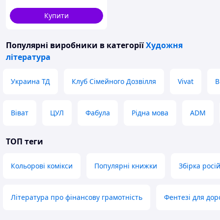
Купити
Популярні виробники
в категорії
Художня
література
Украина ТД
Клуб Сімейного Дозвілля
Vivat
В
Віват
ЦУЛ
Фабула
Рідна мова
ADM
ТОП теги
Кольорові комікси
Популярні книжки
Збірка росі
Література про фінансову грамотність
Фентезі для дор