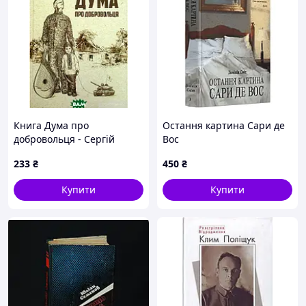
Книга Дума про
Остання картина Сари де
добровольця - Сергій
Вос
Деркач 2021 р. DE
233
₴
450
₴
Купити
Купити