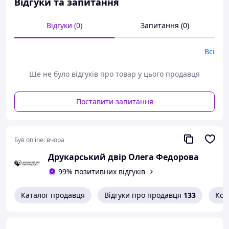
Відгуки та запитання
мірою розкривається блискучий гумор, дотепність і
гостре соціальне бачення автора.
Відгуки (0)
Запитання (0)
Гашек майстерно висміює бюрократію, людську
дурість, лицемірство й абсурд повсякденного життя.
Його короткі тексти сповнені живих характерів,
Всі
парадоксальних ситуацій і тонкої іронії, що не втратила
актуальності й сьогодні.
Ще не було відгуків про товар у цього продавця
Це чудова можливість познайомитися з Гашеком не
лише як романістом, а й як блискучим майстром малої
Поставити запитання
сатиричної форми.
Празьке видання 1988 року зацікавить шанувальників
європейської класики, гумористичної літератури та
Був online:
вчора
колекціонерів чеських книг.
Друкарський двір Олега Федорова
99% позитивних відгуків
Каталог продавця
Відгуки про продавця
133
Кон