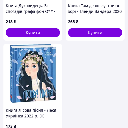
Книга Духовидець. Зі
Книга Там де ліс зустрічає
спогадів графа фон О** -
зорі - Гленди Вандера 2020
Фрідріх Шиллер 2021 р. DE
р. DE
218
₴
265
₴
Купити
Купити
Книга Лісова пісня - Леся
Українка 2022 р. DE
173
₴