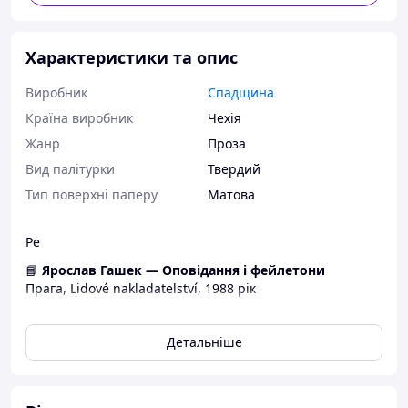
Характеристики та опис
Виробник
Спадщина
Країна виробник
Чехія
Жанр
Проза
Вид палітурки
Твердий
Тип поверхні паперу
Матова
Ре
📘
Ярослав Гашек — Оповідання і фейлетони
Прага, Lidové nakladatelství, 1988 рік
Короткий опис:
Детальніше
Збірка малої прози Ярослава Гашека — видатного
чеського письменника, сатирика та автора
безсмертного «Бравого вояка Швейка». До книги
увійшли оповідання та фейлетони, у яких повною