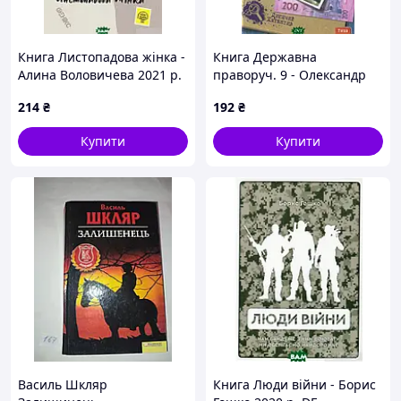
Книга Листопадова жінка -
Книга Державна
Алина Воловичева 2021 р.
праворуч. 9 - Олександр
DE
Осавулів 2015 р. DE
214
₴
192
₴
Купити
Купити
Василь Шкляр
Книга Люди війни - Борис