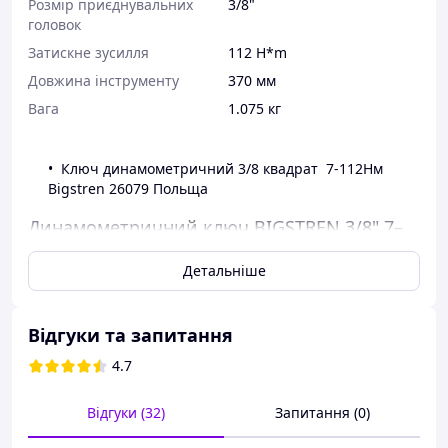
Розмір приєднувальних
3/8"
головок
Затискне зусилля
112 H*m
Довжина інструменту
370 мм
Вага
1.075 кг
Ключ динамометричний 3/8 квадрат 7-112Нм
Bigstren 26079 Польща
Динамометричний ключ BIGSTREN 3/8" 7–
112 Нм із замком та сертифікатом
калібрування
Детальніше
Прецизійний динамометричний ключ BIGSTREN — це
надійний інструмент для механіків, любителів
Відгуки та запитання
самостійного ремонту та професійних майстерень.
Завдяки діапазону крутного моменту 7–112 Нм та
4.7
сертифікату калібрування він гарантує точне
затягування гвинтів та безпечну роботу з
Відгуки (32)
Запитання (0)
компонентами, що потребують високої точності.
Комплект містить практичний футляр, який захищає