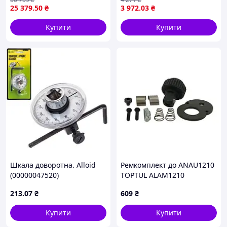
затягування нарізних
TOPTUL ANBV1211
25 379
.50
₴
3 972
.03
₴
з'єднань
Купити
Купити
Шкала доворотна. Alloid
Ремкомплект до ANAU1210
(00000047520)
TOPTUL ALAM1210
213
.07
₴
609
₴
Купити
Купити