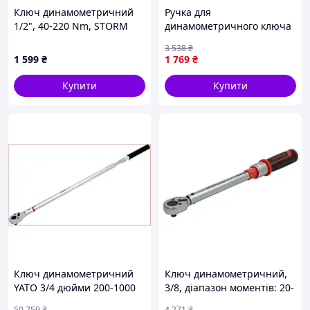
Ключ динамометричний
Ручка для
1/2", 40-220 Nm, STORM
динамометричного ключа
INTERTOOL XT-9026
YATO без головки для
3 538
₴
точної затяжки 9-12 мм
1 599
₴
1 769
₴
крутящий момент 2.5-12
Нм
Купити
Купити
Ключ динамометричний
Ключ динамометричний,
YATO 3/4 дюйми 200-1000
3/8, діапазон моментів: 20-
Нм для точного
110 нм, довжина: 37,5 см
50 759
₴
4 271
₴