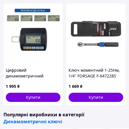
Цифровий
Ключ моментний 1-25Нм,
динамометричний
1/4" FORSAGE F-6472285
адаптер двосторонньої дії
1 995
₴
1 669
₴
1/2" (перехідники на 3/8" і
1/4") ANC-135
Купити
Купити
Популярні виробники
в категорії
Динамометричні ключі